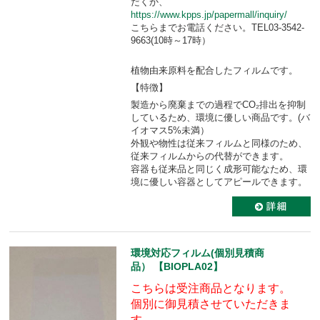
だくか、
https://www.kpps.jp/papermall/inquiry/
こちらまでお電話ください。TEL03-3542-
9663(10時～17時）
植物由来原料を配合したフィルムです。
【特徴】
製造から廃棄までの過程でCO₂排出を抑制
しているため、環境に優しい商品です。(バ
イオマス5%未満）
外観や物性は従来フィルムと同様のため、
従来フィルムからの代替ができます。
容器も従来品と同じく成形可能なため、環
境に優しい容器としてアピールできます。
環境対応フィルム(個別見積商
品） 【BIOPLA02】
こちらは受注商品となります。
個別に御見積させていただきま
す。