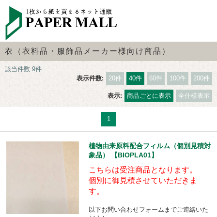
衣（衣料品・服飾品メーカー様向け商品）
該当件数:9件
表示件数:
20件
40件
60件
100件
200件
表示:
商品ごとに表示
全仕様表示
1
植物由来原料配合フィルム（個別見積対
象品） 【BIOPLA01】
こちらは受注商品となります。
個別に御見積させていただきま
す。
以下お問い合わせフォームまでご連絡いた