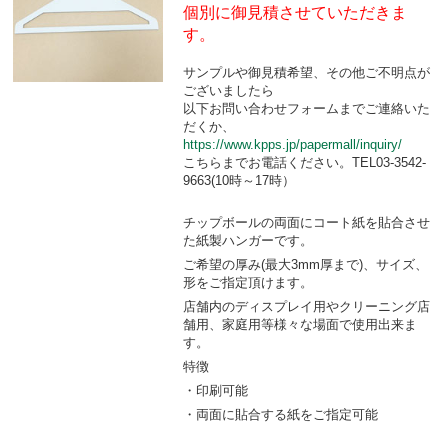
個別に御見積させていただきま
す。
サンプルや御見積希望、その他ご不明点が
ございましたら
以下お問い合わせフォームまでご連絡いた
だくか、
https://www.kpps.jp/papermall/inquiry/
こちらまでお電話ください。TEL03-3542-
9663(10時～17時）
チップボールの両面にコート紙を貼合させ
た紙製ハンガーです。
ご希望の厚み(最大3mm厚まで)、サイズ、
形をご指定頂けます。
店舗内のディスプレイ用やクリーニング店
舗用、家庭用等様々な場面で使用出来ま
す。
特徴
・印刷可能
・両面に貼合する紙をご指定可能