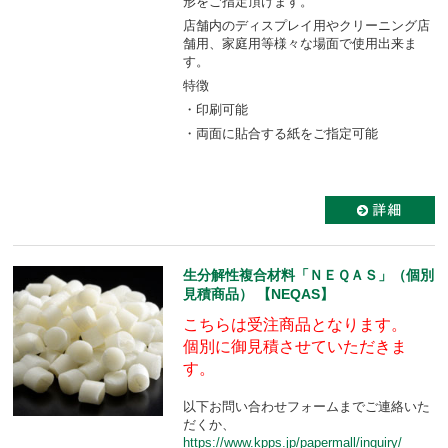
形をご指定頂けます。
店舗内のディスプレイ用やクリーニング店
舗用、家庭用等様々な場面で使用出来ま
す。
特徴
・印刷可能
・両面に貼合する紙をご指定可能
生分解性複合材料「ＮＥＱＡＳ」（個別
見積商品） 【NEQAS】
こちらは受注商品となります。
個別に御見積させていただきま
す。
以下お問い合わせフォームまでご連絡いた
だくか、
https://www.kpps.jp/papermall/inquiry/