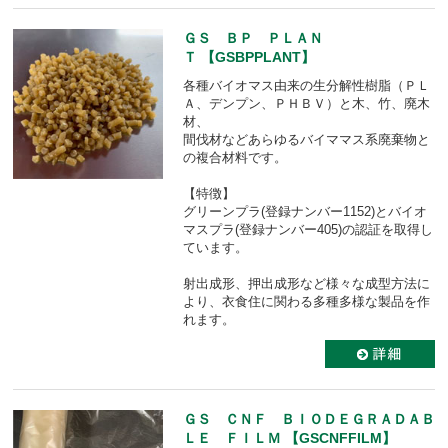
ＧＳ ＢＰ ＰＬＡＮ
Ｔ 【GSBPPLANT】
各種バイオマス由来の生分解性樹脂（ＰＬ
Ａ、デンプン、ＰＨＢＶ）と木、竹、廃木
材、
間伐材などあらゆるバイママス系廃棄物と
の複合材料です。
【特徴】
グリーンプラ(登録ナンバー1152)とバイオ
マスプラ(登録ナンバー405)の認証を取得し
ています。
射出成形、押出成形など様々な成型方法に
より、衣食住に関わる多種多様な製品を作
れます。
ＧＳ ＣＮＦ ＢＩＯＤＥＧＲＡＤＡＢ
ＬＥ ＦＩＬＭ 【GSCNFFILM】