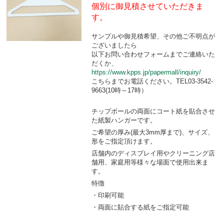
個別に御見積させていただきま
す。
サンプルや御見積希望、その他ご不明点が
ございましたら
以下お問い合わせフォームまでご連絡いた
だくか、
https://www.kpps.jp/papermall/inquiry/
こちらまでお電話ください。TEL03-3542-
9663(10時～17時）
チップボールの両面にコート紙を貼合させ
た紙製ハンガーです。
ご希望の厚み(最大3mm厚まで)、サイズ、
形をご指定頂けます。
店舗内のディスプレイ用やクリーニング店
舗用、家庭用等様々な場面で使用出来ま
す。
特徴
・印刷可能
・両面に貼合する紙をご指定可能