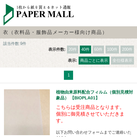
衣（衣料品・服飾品メーカー様向け商品）
該当件数:9件
表示件数:
20件
40件
60件
100件
200件
表示:
商品ごとに表示
全仕様表示
1
植物由来原料配合フィルム（個別見積対
象品） 【BIOPLA01】
こちらは受注商品となります。
個別に御見積させていただきま
す。
以下お問い合わせフォームまでご連絡いた