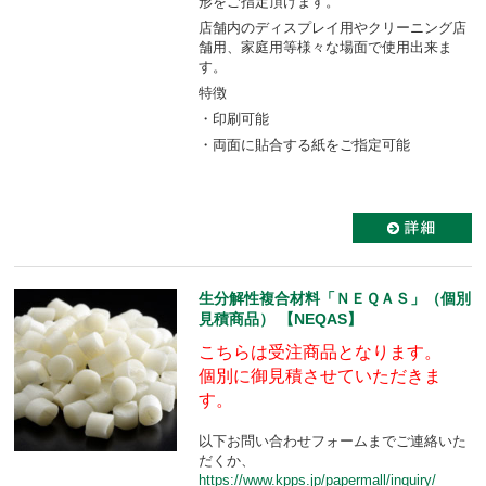
形をご指定頂けます。
店舗内のディスプレイ用やクリーニング店
舗用、家庭用等様々な場面で使用出来ま
す。
特徴
・印刷可能
・両面に貼合する紙をご指定可能
生分解性複合材料「ＮＥＱＡＳ」（個別
見積商品） 【NEQAS】
こちらは受注商品となります。
個別に御見積させていただきま
す。
以下お問い合わせフォームまでご連絡いた
だくか、
https://www.kpps.jp/papermall/inquiry/