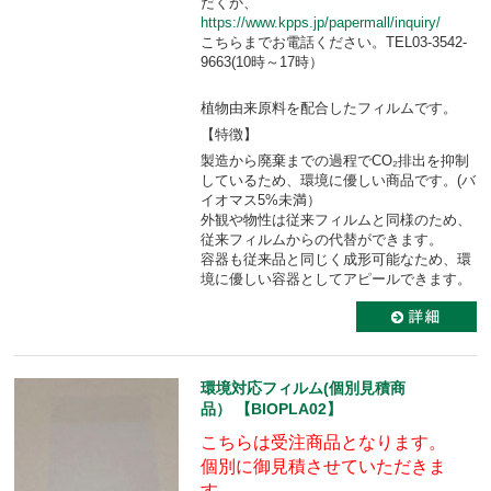
だくか、
https://www.kpps.jp/papermall/inquiry/
こちらまでお電話ください。TEL03-3542-
9663(10時～17時）
植物由来原料を配合したフィルムです。
【特徴】
製造から廃棄までの過程でCO₂排出を抑制
しているため、環境に優しい商品です。(バ
イオマス5%未満）
外観や物性は従来フィルムと同様のため、
従来フィルムからの代替ができます。
容器も従来品と同じく成形可能なため、環
境に優しい容器としてアピールできます。
環境対応フィルム(個別見積商
品） 【BIOPLA02】
こちらは受注商品となります。
個別に御見積させていただきま
す。