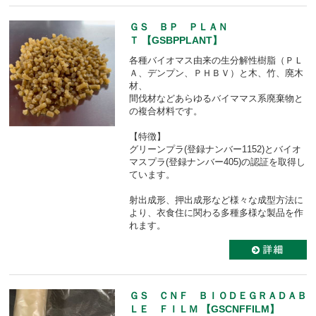
ＧＳ ＢＰ ＰＬＡＮ
Ｔ 【GSBPPLANT】
各種バイオマス由来の生分解性樹脂（ＰＬ
Ａ、デンプン、ＰＨＢＶ）と木、竹、廃木
材、
間伐材などあらゆるバイママス系廃棄物と
の複合材料です。
【特徴】
グリーンプラ(登録ナンバー1152)とバイオ
マスプラ(登録ナンバー405)の認証を取得し
ています。
射出成形、押出成形など様々な成型方法に
より、衣食住に関わる多種多様な製品を作
れます。
ＧＳ ＣＮＦ ＢＩＯＤＥＧＲＡＤＡＢ
ＬＥ ＦＩＬＭ 【GSCNFFILM】