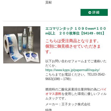
貢献
エコマリンタック １０９０mm×１００
m以上 ２００枚単位【S4149 - 001】
こちらは受注商品となります。
個別に御見積させていただきま
す。
以下お問い合わせフォームまでご連絡いた
だくか、
https://www.kpps.jp/papermall/inquiry/
こちらまでお電話ください。TEL03-3542-
9663(10時～17時）
燃焼時の二酸化炭素排出量抑制の為に
バイ
オマス原料
を使用した環境に優しいフィル
ムタックです。
メーカー：王子タック株式会社
特徴