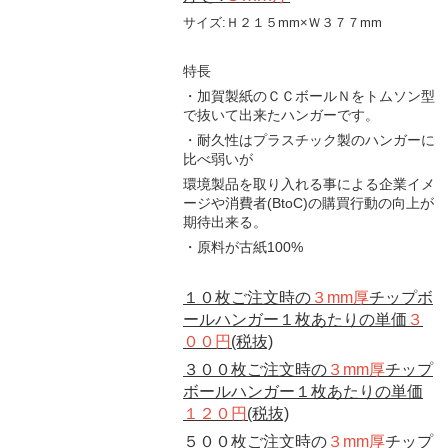
サイズ:Ｈ２１５mm×Ｗ３７７mm
特長
・加賀製紙のＣＣボールＮをトムソン型
で抜いて出来たハンガーです。
・耐久性はプラスチック製のハンガーに
比べ弱いが
環境製品を取り入れる事による企業イメ
ージや消費者(BtoC)の購買行動の向上が
期待出来る。
・原料が古紙100%
１０枚ご注文時の
３mm厚
チップボ
ールハンガー１枚あたりの単価
３
００円
(税抜)
３００枚ご注文時の
３mm厚
チップ
ボールハンガー１枚あたりの単価
１２０円
(税抜)
５００枚ご注文時の
３mm厚
チップ