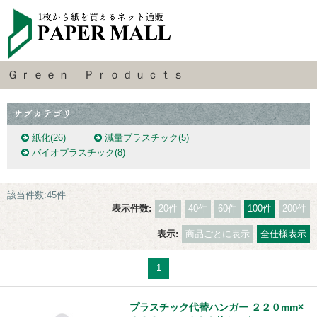
Ｇｒｅｅｎ Ｐｒｏｄｕｃｔｓ
紙化
(26)
減量プラスチック
(5)
バイオプラスチック
(8)
該当件数:45件
表示件数:
20件
40件
60件
100件
200件
表示:
商品ごとに表示
全仕様表示
1
プラスチック代替ハンガー ２２０mm×