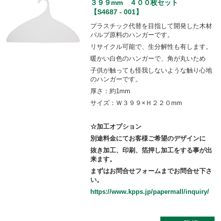
３９９mm ４００枚セット
【S4687 - 001】
プラスチック代替を目指して開発した木材
パルプ原料のハンガーです。
リサイクル可能で、生分解性も有します。
暖かい白色のハンガーで、角が丸いため
子供が触っても怪我しないような触り心地
のハンガーです。
厚さ：約1mm
サイズ：Ｗ３９９×Ｈ２２０mm
☆加工オプション
別途料金にてお客様ご希望のデザインに
抜き加工、印刷、箔押し加工をする事が出
来ます。
まずはお問合せフォームまでお問合せ下さ
い。
https://www.kpps.jp/papermall/inquiry/