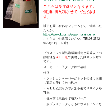
こちらは受注商品となります。
個別に御見積させていただきま
す。
以下お問い合わせフォームまでご連絡いた
だくか、
https://www.kpps.jp/papermall/inquiry/
こちらまでお電話ください。TEL03-3542-
9663(10時～17時）
プラスチック製気泡緩衝封筒と同等以上の
緩衝性を
ＡＬＬ紙
で実現した紙ネット封筒
です。
メーカー：王子タック株式会社
特徴
・クッションペーパーがネットの様に展開
し商品を優しく包み込み
・ＡＬＬ紙製なので分別不要でリサイクル
可能
・使用前は嵩張らず省スペース
・脱プラスチックとともにポストインにも