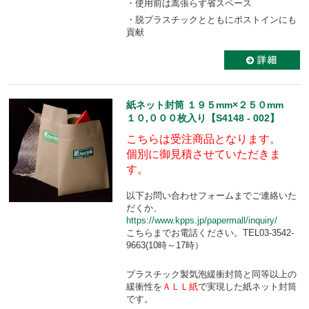
・使用前は嵩張らず省スペース
・脱プラスチックとともにポストインにも
貢献
紙ネット封筒 １９５mm×２５０mm
１０,０００枚入り【S4148 - 002】
こちらは受注商品となります。
個別に御見積させていただきま
す。
以下お問い合わせフォームまでご連絡いた
だくか、
https://www.kpps.jp/papermall/inquiry/
こちらまでお電話ください。TEL03-3542-
9663(10時～17時）
プラスチック製気泡緩衝封筒と同等以上の
緩衝性を
ＡＬＬ紙
で実現した紙ネット封筒
です。