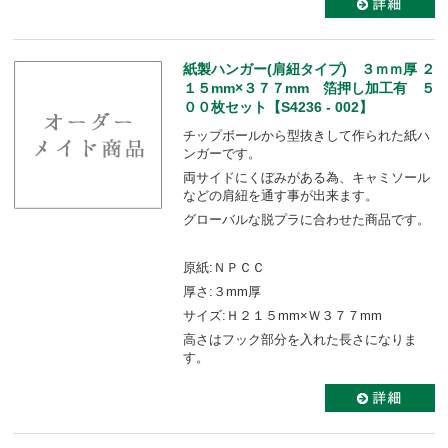
紙製ハンガー(肩紐タイプ) ３ｍｍ厚 ２
１５mm×３７７mm 箔押し加工有 ５
００枚セット【S4236 - 002】
チップボールから型抜きして作られた紙ハ
ンガーです。
両サイドにくぼみがある為、キャミソール
などの肩紐を通す事が出来ます。
グローバルな脱プラに合わせた商品です。
原紙:ＮＰＣＣ
厚さ:３mm厚
サイズ:Ｈ２１５mm×Ｗ３７７mm
高さはフック部分を入れた長さになりま
す。