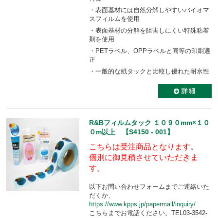
・表面基材には自然分解しやすいバイオマ
スフィルムを使用
・表面基材の分解を阻害しにくい特殊粘着
剤を使用
・PETラベル、OPPラベルと同等の印刷適
正
・一般的な紙タックと比較し優れた耐水性
R&Bフィルムタック １０９０mm×１０
０m以上 【S4150 - 001】
こちらは受注商品となります。
個別に御見積させていただきま
す。
以下お問い合わせフォームまでご連絡いた
だくか、
https://www.kpps.jp/papermall/inquiry/
こちらまでお電話ください。TEL03-3542-