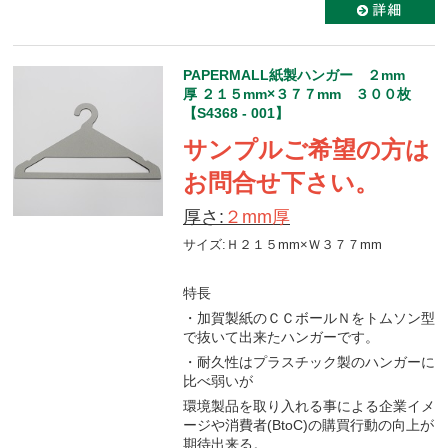
PAPERMALL紙製ハンガー ２mm
厚 ２１５mm×３７７mm ３００枚
【S4368 - 001】
サンプルご希望の方は
お問合せ下さい。
厚さ:
２mm厚
サイズ:Ｈ２１５mm×Ｗ３７７mm
特長
・加賀製紙のＣＣボールＮをトムソン型
で抜いて出来たハンガーです。
・耐久性はプラスチック製のハンガーに
比べ弱いが
環境製品を取り入れる事による企業イメ
ージや消費者(BtoC)の購買行動の向上が
期待出来る。