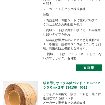
可能！
メーカー：王子タック株式会社
特徴
・表面基材、剥離シートに古紙パルプ７
０%以上配合の再生紙を使用
・剥離シートは平判加工後にカールが発生
し難いタイプを採用
・粘着剤は汎用強粘のＰ２２と超強粘のＳ
１３を用意、超強粘Ｓ１３品については剥
離、悪用の防止機能となります。
・ 剥離シートは、ＰＥラミネートしていな
いのでリサイクルも可能
結束用リサイクル紙バンド １５mm×２,
０００m×２本【S4158 - 001】
リサイクル可能で、段ボール箱と一緒に古
紙回収できる紙バンド
メーカー：王子タック株式会社