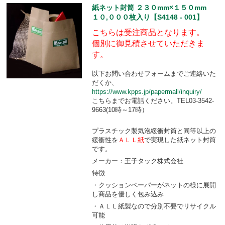
紙ネット封筒 ２３０mm×１５０mm
１０,０００枚入り【S4148 - 001】
こちらは受注商品となります。
個別に御見積させていただきま
す。
以下お問い合わせフォームまでご連絡いた
だくか、
https://www.kpps.jp/papermall/inquiry/
こちらまでお電話ください。TEL03-3542-
9663(10時～17時）
プラスチック製気泡緩衝封筒と同等以上の
緩衝性を
ＡＬＬ紙
で実現した紙ネット封筒
です。
メーカー：王子タック株式会社
特徴
・クッションペーパーがネットの様に展開
し商品を優しく包み込み
・ＡＬＬ紙製なので分別不要でリサイクル
可能