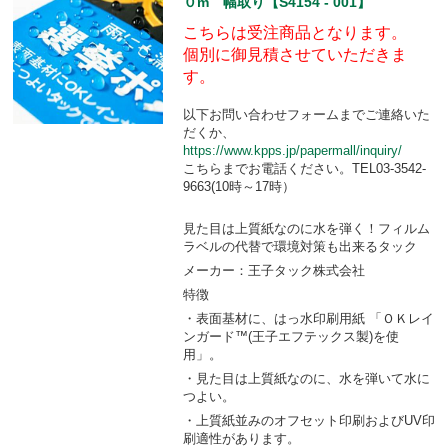
０m 幅取り【S4154 - 001】
こちらは受注商品となります。
個別に御見積させていただきま
す。
以下お問い合わせフォームまでご連絡いた
だくか、
https://www.kpps.jp/papermall/inquiry/
こちらまでお電話ください。TEL03-3542-
9663(10時～17時）
見た目は上質紙なのに水を弾く！フィルム
ラベルの代替で環境対策も出来るタック
メーカー：王子タック株式会社
特徴
・表面基材に、はっ水印刷用紙 「ＯＫレイ
ンガード™(王子エフテックス製)を使
用」。
・見た目は上質紙なのに、水を弾いて水に
つよい。
・上質紙並みのオフセット印刷およびUV印
刷適性があります。