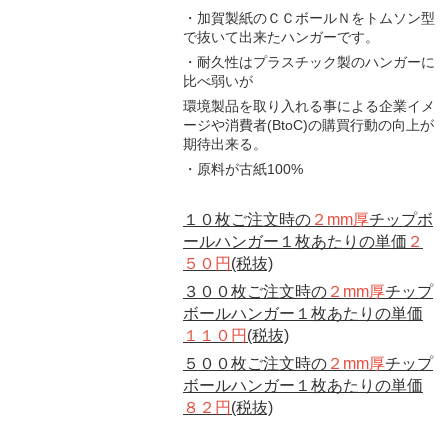
・加賀製紙のＣＣボールＮをトムソン型
で抜いて出来たハンガーです。
・耐久性はプラスチック製のハンガーに
比べ弱いが
環境製品を取り入れる事による企業イメ
ージや消費者(BtoC)の購買行動の向上が
期待出来る。
・原料が古紙100%
１０枚ご注文時の
２mm厚
チップボ
ールハンガー１枚あたりの単価
２
５０円
(税抜)
３００枚ご注文時の
２mm厚
チップ
ボールハンガー１枚あたりの単価
１１０円
(税抜)
５００枚ご注文時の
２mm厚
チップ
ボールハンガー１枚あたりの単価
８２円
(税抜)