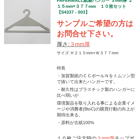
PAPERMALL紙製ハンガー ３mm厚 ２
１５mm×３７７mm １０枚セット
【S4337 - 003】
サンプルご希望の方は
お問合せ下さい。
厚さ:
３mm厚
サイズ:Ｈ２１５mm×Ｗ３７７mm
特長
・加賀製紙のＣＣボールＮをトムソン型
で抜いて出来たハンガーです。
・耐久性はプラスチック製のハンガーに
比べ弱いが
環境製品を取り入れる事による企業イメ
ージや消費者(BtoC)の購買行動の向上が
期待出来る。
・原料が古紙100%
１０枚ご注文時の
３mm厚
チップボ