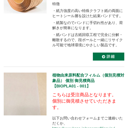
特徴
・紙力強度の高い特殊クラフト紙の両面に
ヒートシール層を設けた結束バンドです。
・紙製なのでバンドに手切れ性があり、荷
解きが簡単になります。
・紙バンドは古紙回収工程で完全に分解・
離散するので、段ボールと一緒にリサイク
ル可能で地球環境にやさしい製品です。
植物由来原料配合フィルム（個別見積対
象品） 個別 御見積商品
【BIOPLA01 - 001】
こちらは受注商品となります。
個別に御見積させていただきま
す。
以下お問い合わせフォームまでご連絡いた
だくか、