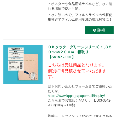
・ポスターや食品用途ラベルなど、水に濡
れる場所で使用可能。
・水に強いので、フィルムラベルの代替使
用推進でフィルム使用削減の環境対策に！
ＯＫタック グリーンシリーズ １,３５
０mm×２００m 幅取り
【S4157 - 001】
こちらは受注商品となります。
個別に御見積させていただきま
す。
以下お問い合わせフォームまでご連絡いた
だくか、
https://www.kpps.jp/papermall/inquiry/
こちらまでお電話ください。TEL03-3542-
9663(10時～17時）
剥離シートはノンラミなのでリサイクルも