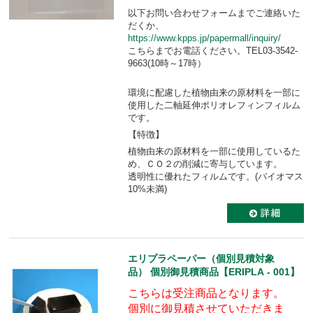
以下お問い合わせフォームまでご連絡いた
だくか、
https://www.kpps.jp/papermall/inquiry/
こちらまでお電話ください。TEL03-3542-
9663(10時～17時）
環境に配慮した植物由来の原材料を一部に
使用した二軸延伸ポリオレフィンフィルム
です。
【特徴】
植物由来の原材料を一部に使用しているた
め、ＣＯ２の削減に寄与しています。
透明性に優れたフィルムです。(バイオマス
10%未満)
エリプラペーパー（個別見積対象
品） 個別御見積商品【ERIPLA - 001】
こちらは受注商品となります。
個別に御見積させていただきま