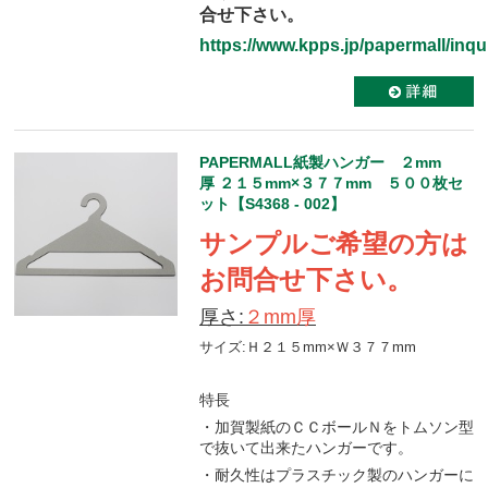
合せ下さい。
https://www.kpps.jp/papermall/inqui
PAPERMALL紙製ハンガー ２mm
厚 ２１５mm×３７７mm ５００枚セ
ット【S4368 - 002】
サンプルご希望の方は
お問合せ下さい。
厚さ:
２mm厚
サイズ:Ｈ２１５mm×Ｗ３７７mm
特長
・加賀製紙のＣＣボールＮをトムソン型
で抜いて出来たハンガーです。
・耐久性はプラスチック製のハンガーに