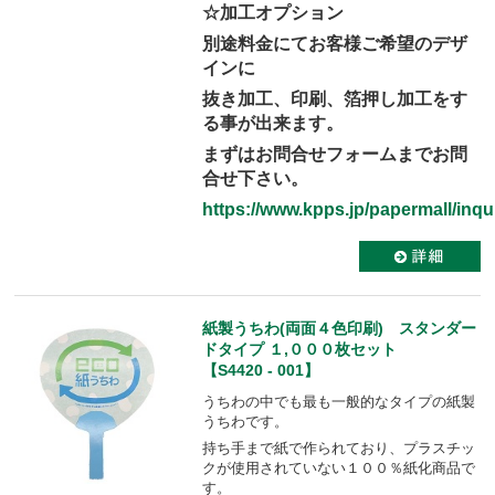
☆加工オプション
別途料金にてお客様ご希望のデザ
インに
抜き加工、印刷、箔押し加工をす
る事が出来ます。
まずはお問合せフォームまでお問
合せ下さい。
https://www.kpps.jp/papermall/inqui
紙製うちわ(両面４色印刷) スタンダー
ドタイプ １,０００枚セット
【S4420 - 001】
うちわの中でも最も一般的なタイプの紙製
うちわです。
持ち手まで紙で作られており、プラスチッ
クが使用されていない１００％紙化商品で
す。