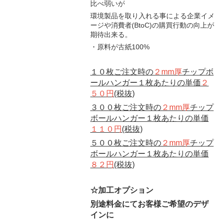
比べ弱いが
環境製品を取り入れる事による企業イメ
ージや消費者(BtoC)の購買行動の向上が
期待出来る。
・原料が古紙100%
１０枚ご注文時の
２mm厚
チップボ
ールハンガー１枚あたりの単価
２
５０円
(税抜)
３００枚ご注文時の
２mm厚
チップ
ボールハンガー１枚あたりの単価
１１０円
(税抜)
５００枚ご注文時の
２mm厚
チップ
ボールハンガー１枚あたりの単価
８２円
(税抜)
☆加工オプション
別途料金にてお客様ご希望のデザ
インに