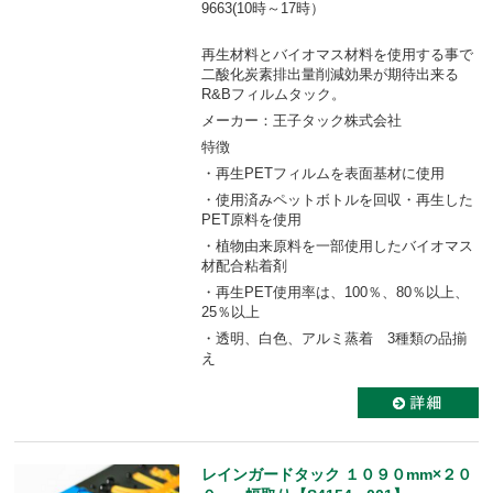
9663(10時～17時）
再生材料とバイオマス材料を使用する事で
二酸化炭素排出量削減効果が期待出来る
R&Bフィルムタック。
メーカー：王子タック株式会社
特徴
・再生PETフィルムを表面基材に使用
・使用済みペットボトルを回収・再生した
PET原料を使用
・植物由来原料を一部使用したバイオマス
材配合粘着剤
・再生PET使用率は、100％、80％以上、
25％以上
・透明、白色、アルミ蒸着 3種類の品揃
え
レインガードタック １０９０mm×２０