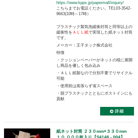
https://www.kpps.jp/papermall/inquiry/
こちらまでお電話ください。TEL03-3542-
9663(10時～17時）
プラスチック製気泡緩衝封筒と同等以上の
緩衝性を
ＡＬＬ紙
で実現した紙ネット封筒
です。
メーカー：王子タック株式会社
特徴
・クッションペーパーがネットの様に展開
し商品を優しく包み込み
・ＡＬＬ紙製なので分別不要でリサイクル
可能
・使用前は嵩張らず省スペース
・脱プラスチックとともにポストインにも
貢献
紙ネット封筒 ２３０mm×３３０mm
１０,０００枚入り【S4148 - 004】