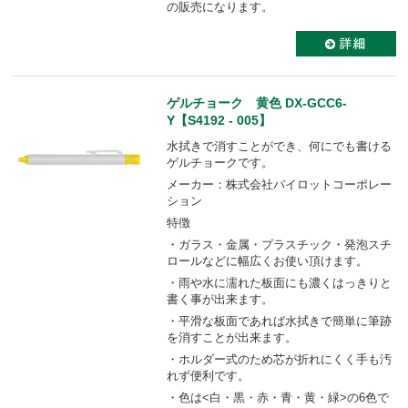
の販売になります。
ゲルチョーク 黄色 DX-GCC6-
Y【S4192 - 005】
水拭きで消すことができ、何にでも書ける
ゲルチョークです。
メーカー：株式会社パイロットコーポレー
ション
特徴
・ガラス・金属・プラスチック・発泡スチ
ロールなどに幅広くお使い頂けます。
・雨や水に濡れた板面にも濃くはっきりと
書く事が出来ます。
・平滑な板面であれば水拭きで簡単に筆跡
を消すことが出来ます。
・ホルダー式のため芯が折れにくく手も汚
れず便利です。
・色は<白・黒・赤・青・黄・緑>の6色で