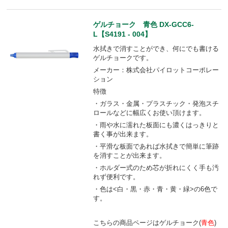
ゲルチョーク 青色 DX-GCC6-
L【S4191 - 004】
水拭きで消すことができ、何にでも書ける
ゲルチョークです。
メーカー：株式会社パイロットコーポレー
ション
特徴
・ガラス・金属・プラスチック・発泡スチ
ロールなどに幅広くお使い頂けます。
・雨や水に濡れた板面にも濃くはっきりと
書く事が出来ます。
・平滑な板面であれば水拭きで簡単に筆跡
を消すことが出来ます。
・ホルダー式のため芯が折れにくく手も汚
れず便利です。
・色は<白・黒・赤・青・黄・緑>の6色で
す。
こちらの商品ページはゲルチョーク(
青色
)