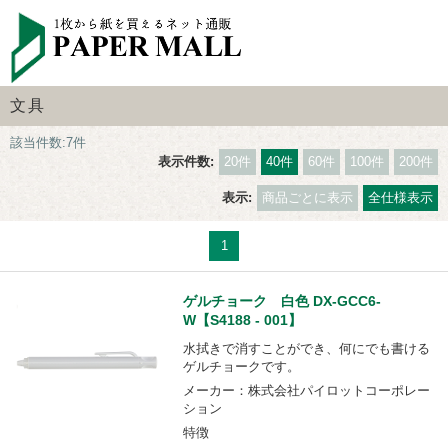
文具
該当件数:7件
表示件数:
20件
40件
60件
100件
200件
表示:
商品ごとに表示
全仕様表示
1
ゲルチョーク 白色 DX-GCC6-
W【S4188 - 001】
水拭きで消すことができ、何にでも書ける
ゲルチョークです。
メーカー：株式会社パイロットコーポレー
ション
特徴