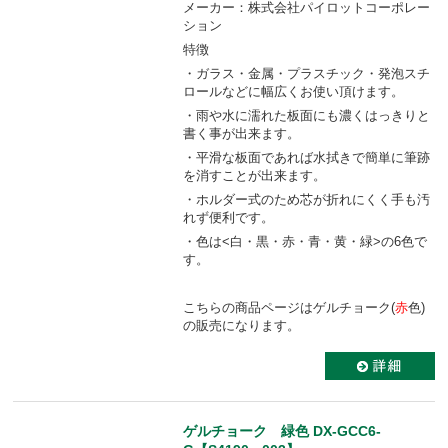
メーカー：株式会社パイロットコーポレー
ション
特徴
・ガラス・金属・プラスチック・発泡スチ
ロールなどに幅広くお使い頂けます。
・雨や水に濡れた板面にも濃くはっきりと
書く事が出来ます。
・平滑な板面であれば水拭きで簡単に筆跡
を消すことが出来ます。
・ホルダー式のため芯が折れにくく手も汚
れず便利です。
・色は<白・黒・赤・青・黄・緑>の6色で
す。
こちらの商品ページはゲルチョーク(
赤
色)
の販売になります。
ゲルチョーク 緑色 DX-GCC6-