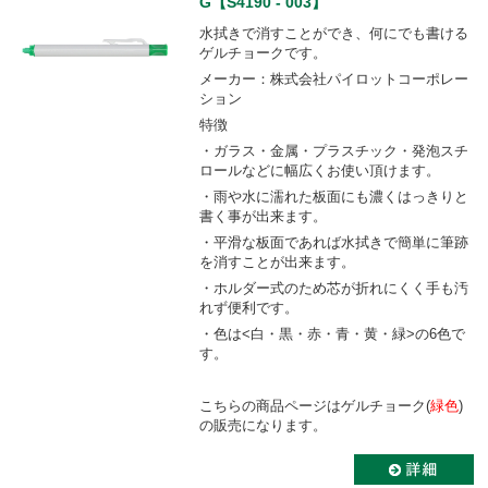
G【S4190 - 003】
水拭きで消すことができ、何にでも書ける
ゲルチョークです。
メーカー：株式会社パイロットコーポレー
ション
特徴
・ガラス・金属・プラスチック・発泡スチ
ロールなどに幅広くお使い頂けます。
・雨や水に濡れた板面にも濃くはっきりと
書く事が出来ます。
・平滑な板面であれば水拭きで簡単に筆跡
を消すことが出来ます。
・ホルダー式のため芯が折れにくく手も汚
れず便利です。
・色は<白・黒・赤・青・黄・緑>の6色で
す。
こちらの商品ページはゲルチョーク(
緑色
)
の販売になります。