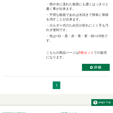
・雨や水に濡れた板面にも濃くはっきりと
書く事が出来ます。
・平滑な板面であれば水拭きで簡単に筆跡
を消すことが出来ます。
・ホルダー式のため芯が折れにくく手も汚
れず便利です。
・色は<白・黒・赤・青・黄・緑>の6色で
す。
こちらの商品ページは
6色セット
での販売
になります。
1