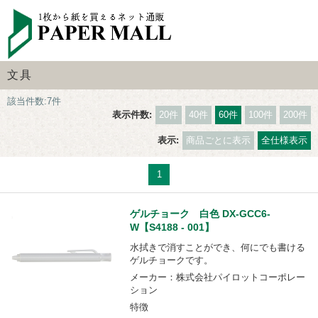
文具
該当件数:7件
表示件数:
20件
40件
60件
100件
200件
表示:
商品ごとに表示
全仕様表示
1
ゲルチョーク 白色 DX-GCC6-
W【S4188 - 001】
水拭きで消すことができ、何にでも書ける
ゲルチョークです。
メーカー：株式会社パイロットコーポレー
ション
特徴