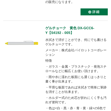
の販売になります。
ゲルチョーク 黄色 DX-GCC6-
Y【S4192 - 005】
水拭きで消すことができ、何にでも書ける
ゲルチョークです。
メーカー：株式会社パイロットコーポレー
ション
特徴
・ガラス・金属・プラスチック・発泡スチ
ロールなどに幅広くお使い頂けます。
・雨や水に濡れた板面にも濃くはっきりと
書く事が出来ます。
・平滑な板面であれば水拭きで簡単に筆跡
を消すことが出来ます。
・ホルダー式のため芯が折れにくく手も汚
れず便利です。
・色は<白・黒・赤・青・黄・緑>の6色で