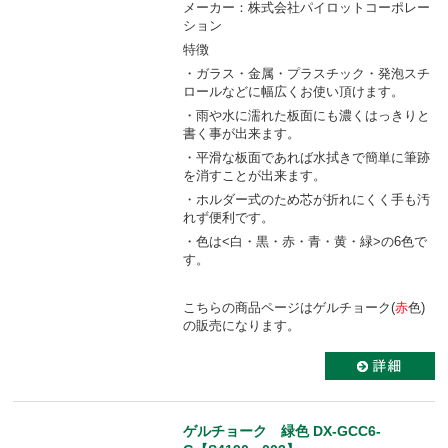
メーカー：株式会社パイロットコーポレー
ション
特徴
・ガラス・金属・プラスチック・発泡スチ
ロールなどに幅広くお使い頂けます。
・雨や水に濡れた板面にも濃くはっきりと
書く事が出来ます。
・平滑な板面であれば水拭きで簡単に筆跡
を消すことが出来ます。
・ホルダー式のため芯が折れにくく手も汚
れず便利です。
・色は<白・黒・赤・青・黄・緑>の6色で
す。
こちらの商品ページはゲルチョーク(
赤
色)
の販売になります。
ゲルチョーク 緑色 DX-GCC6-