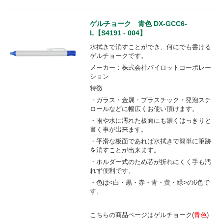
ゲルチョーク 青色 DX-GCC6-
L【S4191 - 004】
水拭きで消すことができ、何にでも書ける
ゲルチョークです。
メーカー：株式会社パイロットコーポレー
ション
特徴
・ガラス・金属・プラスチック・発泡スチ
ロールなどに幅広くお使い頂けます。
・雨や水に濡れた板面にも濃くはっきりと
書く事が出来ます。
・平滑な板面であれば水拭きで簡単に筆跡
を消すことが出来ます。
・ホルダー式のため芯が折れにくく手も汚
れず便利です。
・色は<白・黒・赤・青・黄・緑>の6色で
す。
こちらの商品ページはゲルチョーク(
青色
)