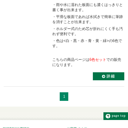
・雨や水に濡れた板面にも濃くはっきりと
書く事が出来ます。
・平滑な板面であれば水拭きで簡単に筆跡
を消すことが出来ます。
・ホルダー式のため芯が折れにくく手も汚
れず便利です。
・色は<白・黒・赤・青・黄・緑>の6色で
す。
こちらの商品ページは
6色セット
での販売
になります。
1