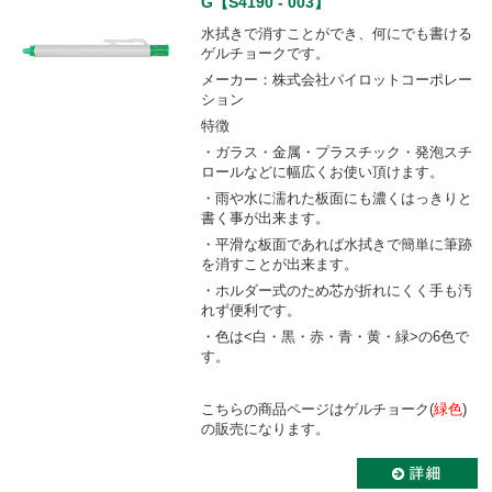
G【S4190 - 003】
水拭きで消すことができ、何にでも書ける
ゲルチョークです。
メーカー：株式会社パイロットコーポレー
ション
特徴
・ガラス・金属・プラスチック・発泡スチ
ロールなどに幅広くお使い頂けます。
・雨や水に濡れた板面にも濃くはっきりと
書く事が出来ます。
・平滑な板面であれば水拭きで簡単に筆跡
を消すことが出来ます。
・ホルダー式のため芯が折れにくく手も汚
れず便利です。
・色は<白・黒・赤・青・黄・緑>の6色で
す。
こちらの商品ページはゲルチョーク(
緑色
)
の販売になります。