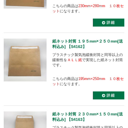
こちらの商品は
230mm×280mm １０枚セ
ット
になります。
紙ネット封筒 １９５mm×２５０mm[送
料込み] 【S4162】
プラスチック製気泡緩衝封筒と同等以上の
緩衝性を
ＡＬＬ紙
で実現した紙ネット封筒
です。
こちらの商品は
195mm×250mm １０枚セ
ット
になります。
紙ネット封筒 ２３０mm×１５０mm[送
料込み] 【S4163】
プラスチック製気泡緩衝封筒と同等以上の