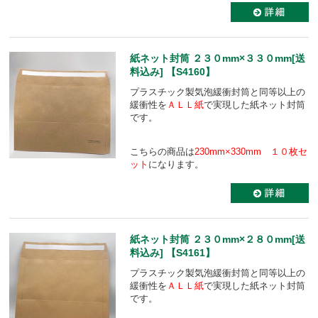
紙ネット封筒 ２３０mm×３３０mm[送
料込み] 【S4160】
プラスチック製気泡緩衝封筒と同等以上の
緩衝性を
ＡＬＬ紙
で実現した紙ネット封筒
です。
こちらの商品は
230mm×330mm １０枚セ
ット
になります。
紙ネット封筒 ２３０mm×２８０mm[送
料込み] 【S4161】
プラスチック製気泡緩衝封筒と同等以上の
緩衝性を
ＡＬＬ紙
で実現した紙ネット封筒
です。