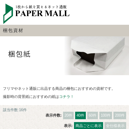
梱包資材
フリマやネット通販に出品する商品の梱包におすすめの資材です。
撮影時の背景紙におすすめの紙は
コチラ！
該当件数:16件
表示件数:
20件
40件
60件
100件
200件
表示:
商品ごとに表示
全仕様表示