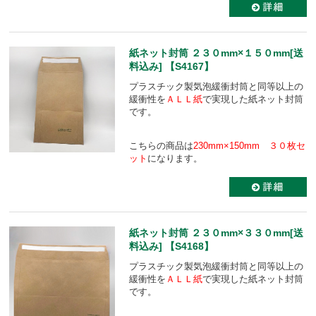
紙ネット封筒 ２３０mm×１５０mm[送
料込み] 【S4167】
プラスチック製気泡緩衝封筒と同等以上の
緩衝性を
ＡＬＬ紙
で実現した紙ネット封筒
です。
こちらの商品は
230mm×150mm ３０枚セ
ット
になります。
紙ネット封筒 ２３０mm×３３０mm[送
料込み] 【S4168】
プラスチック製気泡緩衝封筒と同等以上の
緩衝性を
ＡＬＬ紙
で実現した紙ネット封筒
です。