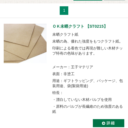
1
ＯＫ未晒クラフト 【ST0215】
未晒クラフト紙
未晒の為、優れた強度をもつクラフト紙。
印刷による着色では再現が難しい木材チッ
プ特有の色味があります。
メーカー：王子マテリア
表面：非塗工
用途：ギフトラッピング、パッケージ、包
装用途、袋(製袋用途)
特長：
・漂白していない木材パルプを使用
・原料のパルプが長繊維のため強度のある
紙