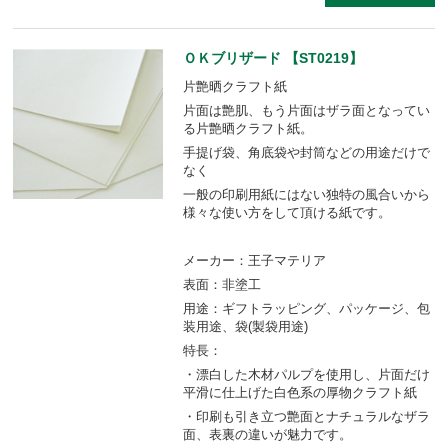
ＯＫブリザード 【ST0219】
片艶晒クラフト紙
片面は艶肌、もう片面はザラ面となってい
る片艶晒クラフト紙。
手提げ袋、角底袋や封筒などの用途だけで
なく
一般の印刷用紙にはない独特の風合いから
様々な使い方をして頂ける紙です。
メーカー：王子マテリア
表面：非塗工
用途：ギフトラッピング、パッケージ、包
装用途、袋(製袋用途)
特長：
・漂白した木材パルプを使用し、片面だけ
平滑に仕上げた白色系の厚物クラフト紙
・印刷も引き立つ艶面とナチュラルなザラ
面、表裏の違いが魅力です。