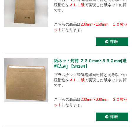
緩衝性を
ＡＬＬ紙
で実現した紙ネット封筒
です。
こちらの商品は
230mm×150mm １０枚セ
ット
になります。
紙ネット封筒 ２３０mm×３３０mm[送
料込み] 【S4164】
プラスチック製気泡緩衝封筒と同等以上の
緩衝性を
ＡＬＬ紙
で実現した紙ネット封筒
です。
こちらの商品は
230mm×330mm ３０枚セ
ット
になります。