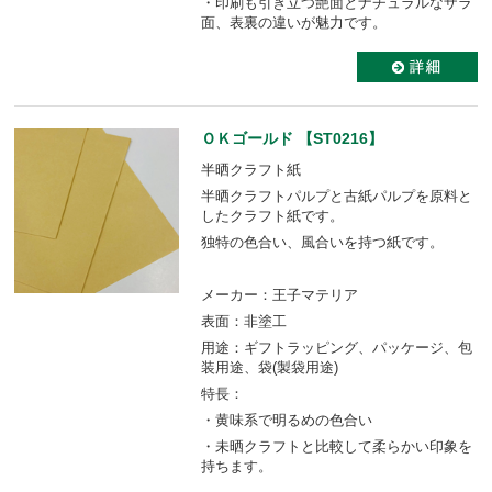
・印刷も引き立つ艶面とナチュラルなザラ
面、表裏の違いが魅力です。
ＯＫゴールド 【ST0216】
半晒クラフト紙
半晒クラフトパルプと古紙パルプを原料と
したクラフト紙です。
独特の色合い、風合いを持つ紙です。
メーカー：王子マテリア
表面：非塗工
用途：ギフトラッピング、パッケージ、包
装用途、袋(製袋用途)
特長：
・黄味系で明るめの色合い
・未晒クラフトと比較して柔らかい印象を
持ちます。