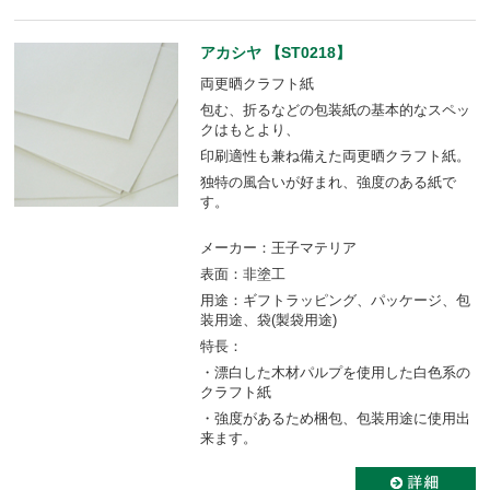
アカシヤ 【ST0218】
両更晒クラフト紙
包む、折るなどの包装紙の基本的なスペッ
クはもとより、
印刷適性も兼ね備えた両更晒クラフト紙。
独特の風合いが好まれ、強度のある紙で
す。
メーカー：王子マテリア
表面：非塗工
用途：ギフトラッピング、パッケージ、包
装用途、袋(製袋用途)
特長：
・漂白した木材パルプを使用した白色系の
クラフト紙
・強度があるため梱包、包装用途に使用出
来ます。