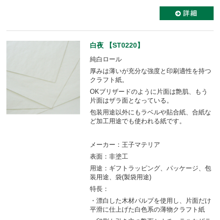
白夜 【ST0220】
純白ロール
厚みは薄いが充分な強度と印刷適性を持つ
クラフト紙。
OKブリザードのように片面は艶肌、もう
片面はザラ面となっている。
包装用途以外にもラベルや貼合紙、合紙な
ど加工用途でも使われる紙です。
メーカー：王子マテリア
表面：非塗工
用途：ギフトラッピング、パッケージ、包
装用途、袋(製袋用途)
特長：
・漂白した木材パルプを使用し、片面だけ
平滑に仕上げた白色系の薄物クラフト紙