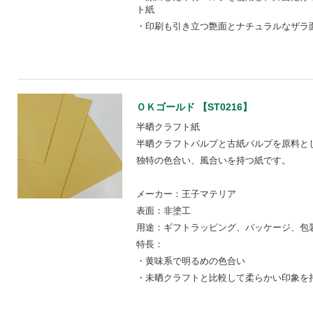
ト紙
・印刷も引き立つ艶面とナチュラルなザラ
ＯＫゴールド 【ST0216】
半晒クラフト紙
半晒クラフトパルプと古紙パルプを原料と
独特の色合い、風合いを持つ紙です。
メーカー：王子マテリア
表面：非塗工
用途：ギフトラッピング、パッケージ、包装
特長：
・黄味系で明るめの色合い
・未晒クラフトと比較して柔らかい印象を