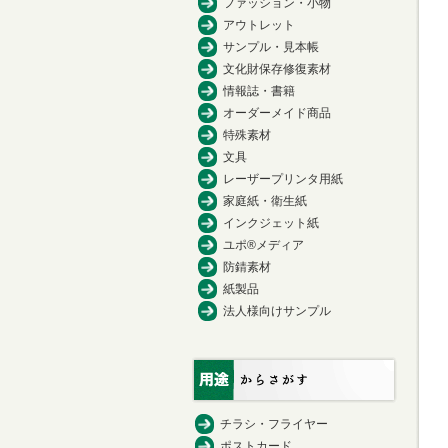
ファッション・小物
アウトレット
サンプル・見本帳
文化財保存修復素材
情報誌・書籍
オーダーメイド商品
特殊素材
文具
レーザープリンタ用紙
家庭紙・衛生紙
インクジェット紙
ユポ®メディア
防錆素材
紙製品
法人様向けサンプル
チラシ・フライヤー
ポストカード