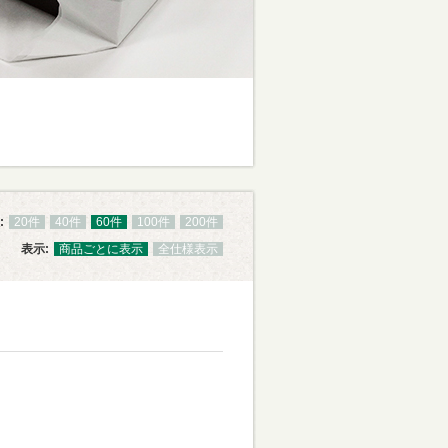
:
20件
40件
60件
100件
200件
表示:
商品ごとに表示
全仕様表示