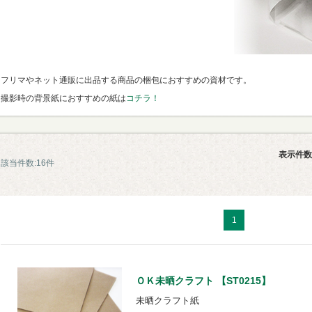
フリマやネット通販に出品する商品の梱包におすすめの資材です。
撮影時の背景紙におすすめの紙は
コチラ！
表示件数
該当件数:16件
1
ＯＫ未晒クラフト 【ST0215】
未晒クラフト紙