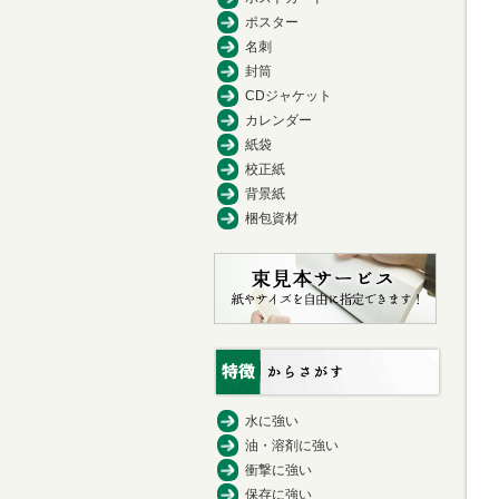
ポスター
名刺
封筒
CDジャケット
カレンダー
紙袋
校正紙
背景紙
梱包資材
水に強い
油・溶剤に強い
衝撃に強い
保存に強い