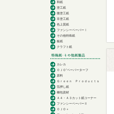
和紙
塗工紙
微塗工紙
非塗工紙
色上質紙
ファンシーペーパーⅠ
その他特殊紙
板紙
クラフト紙
カレカ
ＯＪＯ⁺ペーパーターフ
原料
Ｇｒｅｅｎ Ｐｒｏｄｕｃｔｓ
箔押し紙
梱包資材
Ａ４・Ａ３カット紙コーナー
ファンシーペーパーⅡ
ＯＪＯ＋