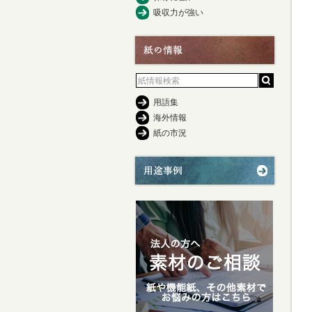
吸収力が強い
用語集
海外情報
紙の市況