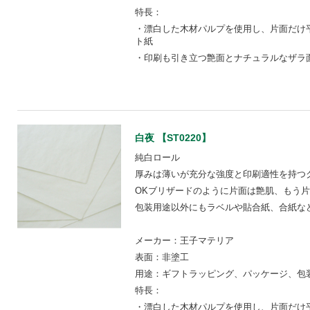
特長：
・漂白した木材パルプを使用し、片面だけ
ト紙
・印刷も引き立つ艶面とナチュラルなザラ
白夜 【ST0220】
純白ロール
厚みは薄いが充分な強度と印刷適性を持つ
OKブリザードのように片面は艶肌、もう
包装用途以外にもラベルや貼合紙、合紙な
メーカー：王子マテリア
表面：非塗工
用途：ギフトラッピング、パッケージ、包装
特長：
・漂白した木材パルプを使用し、片面だけ