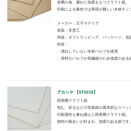
未晒の為、優れた強度をもつクラフト紙。
印刷による着色では再現が難しい木材チッ
メーカー：王子マテリア
表面：非塗工
用途：ギフトラッピング、パッケージ、包装
特長：
・漂白していない木材パルプを使用
・原料のパルプが長繊維のため強度のある
アカシヤ 【ST0218】
両更晒クラフト紙
包む、折るなどの包装紙の基本的なスペッ
印刷適性も兼ね備えた両更晒クラフト紙。
独特の風合いが好まれ、強度のある紙です