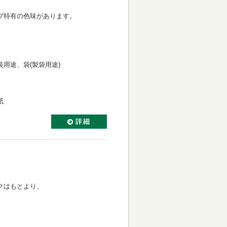
プ特有の色味があります。
用途、袋(製袋用途)
紙
クはもとより、
。