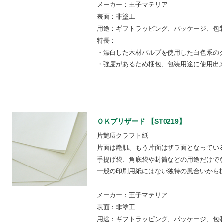
メーカー：王子マテリア
表面：非塗工
用途：ギフトラッピング、パッケージ、包装
特長：
・漂白した木材パルプを使用した白色系の
・強度があるため梱包、包装用途に使用出
ＯＫブリザード 【ST0219】
片艶晒クラフト紙
片面は艶肌、もう片面はザラ面となってい
手提げ袋、角底袋や封筒などの用途だけで
一般の印刷用紙にはない独特の風合いから
メーカー：王子マテリア
表面：非塗工
用途：ギフトラッピング、パッケージ、包装