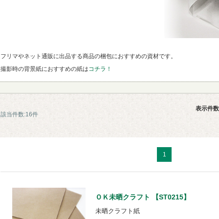
フリマやネット通販に出品する商品の梱包におすすめの資材です。
撮影時の背景紙におすすめの紙は
コチラ！
表示件数
該当件数:16件
1
ＯＫ未晒クラフト 【ST0215】
未晒クラフト紙