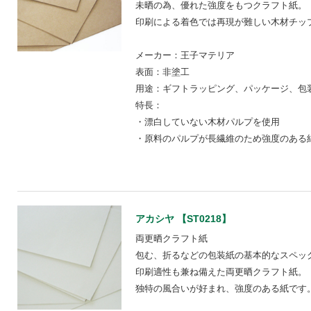
未晒の為、優れた強度をもつクラフト紙。
印刷による着色では再現が難しい木材チッ
メーカー：王子マテリア
表面：非塗工
用途：ギフトラッピング、パッケージ、包装
特長：
・漂白していない木材パルプを使用
・原料のパルプが長繊維のため強度のある
アカシヤ 【ST0218】
両更晒クラフト紙
包む、折るなどの包装紙の基本的なスペッ
印刷適性も兼ね備えた両更晒クラフト紙。
独特の風合いが好まれ、強度のある紙です