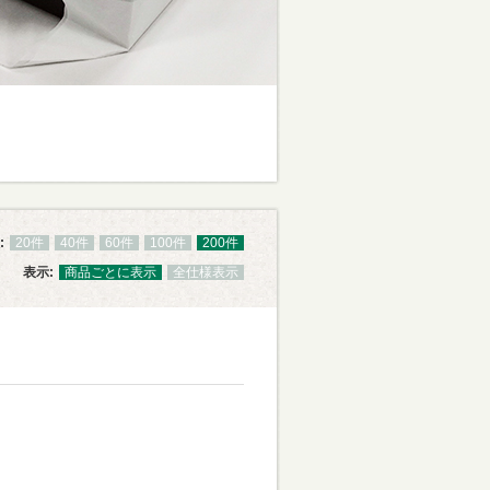
:
20件
40件
60件
100件
200件
表示:
商品ごとに表示
全仕様表示