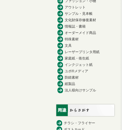
ファッション・小物
アウトレット
サンプル・見本帳
文化財保存修復素材
情報誌・書籍
オーダーメイド商品
特殊素材
文具
レーザープリンタ用紙
家庭紙・衛生紙
インクジェット紙
ユポ®メディア
防錆素材
紙製品
法人様向けサンプル
チラシ・フライヤー
ポストカード