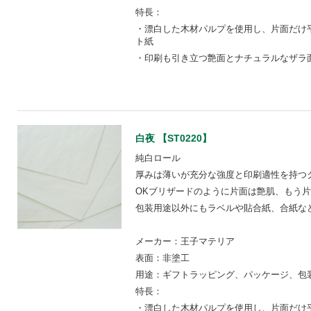
特長：
・漂白した木材パルプを使用し、片面だけ
ト紙
・印刷も引き立つ艶面とナチュラルなザラ
白夜 【ST0220】
純白ロール
厚みは薄いが充分な強度と印刷適性を持つ
OKブリザードのように片面は艶肌、もう
包装用途以外にもラベルや貼合紙、合紙な
メーカー：王子マテリア
表面：非塗工
用途：ギフトラッピング、パッケージ、包装
特長：
・漂白した木材パルプを使用し、片面だけ