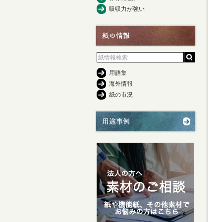
吸収力が強い
用語集
海外情報
紙の市況