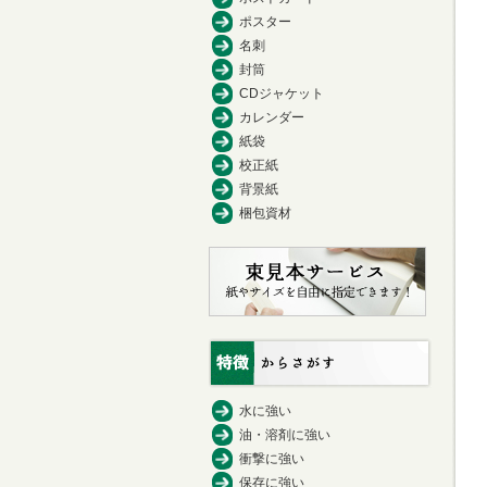
ポスター
名刺
封筒
CDジャケット
カレンダー
紙袋
校正紙
背景紙
梱包資材
水に強い
油・溶剤に強い
衝撃に強い
保存に強い