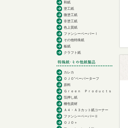
和紙
塗工紙
微塗工紙
非塗工紙
色上質紙
ファンシーペーパーⅠ
その他特殊紙
板紙
クラフト紙
カレカ
ＯＪＯ⁺ペーパーターフ
原料
Ｇｒｅｅｎ Ｐｒｏｄｕｃｔｓ
箔押し紙
梱包資材
Ａ４・Ａ３カット紙コーナー
ファンシーペーパーⅡ
ＯＪＯ＋