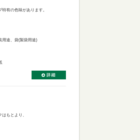
プ特有の色味があります。
用途、袋(製袋用途)
紙
クはもとより、
。