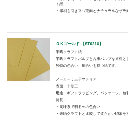
ト紙
・印刷も引き立つ艶面とナチュラルなザラ
ＯＫゴールド 【ST0216】
半晒クラフト紙
半晒クラフトパルプと古紙パルプを原料と
独特の色合い、風合いを持つ紙です。
メーカー：王子マテリア
表面：非塗工
用途：ギフトラッピング、パッケージ、包装
特長：
・黄味系で明るめの色合い
・未晒クラフトと比較して柔らかい印象を