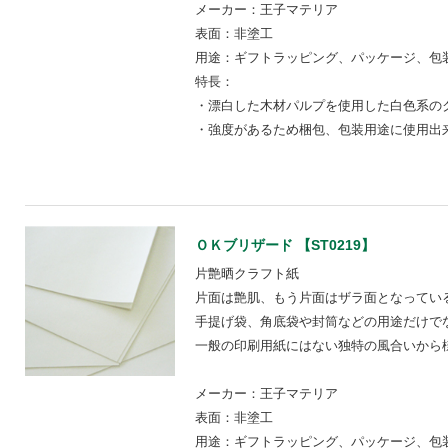
メーカー：王子マテリア
表面：非塗工
用途：ギフトラッピング、パッケージ、包装
特長：
・漂白した木材パルプを使用した白色系の
・強度があるため梱包、包装用途に使用出
ＯＫブリザード 【ST0219】
片艶晒クラフト紙
片面は艶肌、もう片面はザラ面となってい
手提げ袋、角底袋や封筒などの用途だけで
一般の印刷用紙にはない独特の風合いから
メーカー：王子マテリア
表面：非塗工
用途：ギフトラッピング、パッケージ、包装