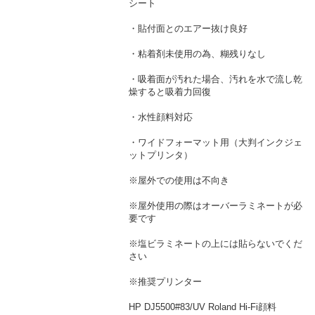
シート
・貼付面とのエアー抜け良好
・粘着剤未使用の為、糊残りなし
・吸着面が汚れた場合、汚れを水で流し乾
燥すると吸着力回復
・水性顔料対応
・ワイドフォーマット用（大判インクジェ
ットプリンタ）
※屋外での使用は不向き
※屋外使用の際はオーバーラミネートが必
要です
※塩ビラミネートの上には貼らないでくだ
さい
※推奨プリンター
HP DJ5500#83/UV Roland Hi-Fi顔料