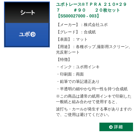
ユポトレース®ＴＰＲＡ ２１０×２９
７ ＃９０ ２０枚セット
【SS00027000 - 003】
【メーカー】：株式会社ユポ
【グレード】：合成紙
【表面】：マット
【用途】：各種ポップ,撮影用スクリーン,
光反射シート
【特徴】
・インク：ユポ用インキ
・印刷面：両面
・鉛筆での筆記適正あり
・半透明の細やかな均一性を持つ合成紙
※この商品は通常の紙用インキで印刷した
一般紙と組み合わせて使用すると、
波打ち・カールが発生する事がありますの
で、ご使用は避けてください。