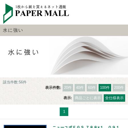
水に強い
該当件数:56件
表示件数:
20件
40件
60件
100件
200件
表示:
商品ごとに表示
全仕様表示
1
ニューユポＦＧＳ ７８８×１，０９１