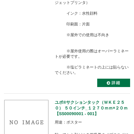
ジェットプリンタ）
インク：水性顔料
印刷面：片面
※屋外での使用は不向き
※屋外使用の際はオーバーラミネー
トが必要です。
※塩ビラミネートの上には貼らない
でください。
ユポ®サクションタック（ＷＫＥ２５
０） ５０インチ_１２７０ｍｍ×２０ｍ
【SS00090001 - 001】
用途：ポスター