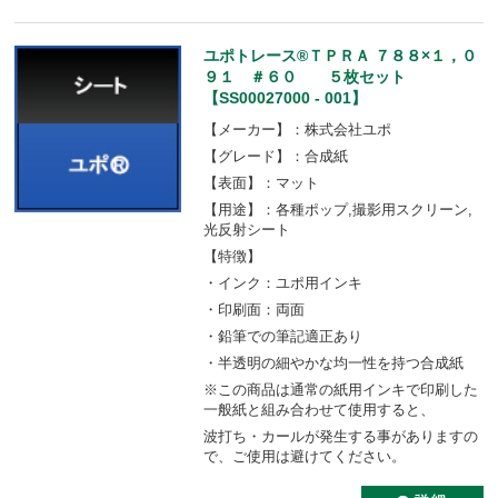
ユポトレース®ＴＰＲＡ ７８８×１，０
９１ ＃６０ ５枚セット
【SS00027000 - 001】
【メーカー】：株式会社ユポ
【グレード】：合成紙
【表面】：マット
【用途】：各種ポップ,撮影用スクリーン,
光反射シート
【特徴】
・インク：ユポ用インキ
・印刷面：両面
・鉛筆での筆記適正あり
・半透明の細やかな均一性を持つ合成紙
※この商品は通常の紙用インキで印刷した
一般紙と組み合わせて使用すると、
波打ち・カールが発生する事がありますの
で、ご使用は避けてください。