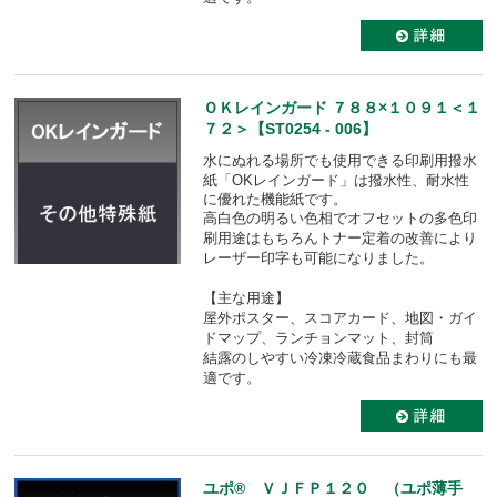
ＯＫレインガード ７８８×１０９１＜１
７２＞【ST0254 - 006】
水にぬれる場所でも使用できる印刷用撥水
紙「OKレインガード」は
撥水性、耐水性
に優れた機能紙です。
高白色の明るい色相でオフセットの多色印
刷用途はもちろんトナー定着の改善により
レーザー印字も可能になりました。
【主な用途】
屋外ポスター、スコアカード、地図・ガイ
ドマップ、ランチョンマット、封筒
結露のしやすい冷凍冷蔵食品まわりにも最
適です。
ユポ® ＶＪＦＰ１２０ （ユポ薄手