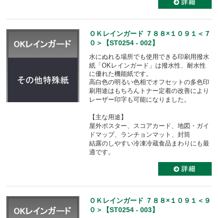
ＯＫレインガード ７８８×１０９１＜７
０＞【ST0254 - 002】
水にぬれる場所でも使用できる印刷用撥水
紙「OKレインガード」は
撥水性、耐水性
に優れた機能紙です。
高白色の明るい色相でオフセットの多色印
刷用途はもちろんトナー定着の改善により
レーザー印字も可能になりました。
【主な用途】
屋外ポスター、スコアカード、地図・ガイ
ドマップ、ランチョンマット、封筒
結露のしやすい冷凍冷蔵食品まわりにも最
適です。
ＯＫレインガード ７８８×１０９１＜９
０＞【ST0254 - 003】