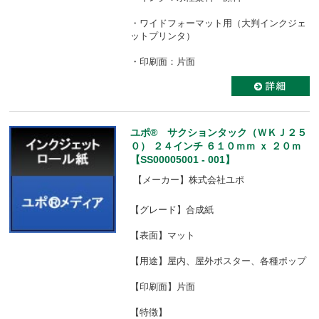
・ワイドフォーマット用（大判インクジェ
ットプリンタ）
・印刷面：片面
ユポ® サクションタック（ＷＫＪ２５
０） ２４インチ ６１０ｍｍ ｘ ２０ｍ
【SS00005001 - 001】
【メーカー】株式会社ユポ
【グレード】合成紙
【表面】マット
【用途】屋内、屋外ポスター、各種ポップ
【印刷面】片面
【特徴】