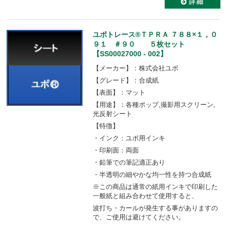
ユポトレース®ＴＰＲＡ ７８８×１，０
９１ ＃９０ ５枚セット
【SS00027000 - 002】
【メーカー】：株式会社ユポ
【グレード】：合成紙
【表面】：マット
【用途】：各種ポップ,撮影用スクリーン,
光反射シート
【特徴】
・インク：ユポ用インキ
・印刷面：両面
・鉛筆での筆記適正あり
・半透明の細やかな均一性を持つ合成紙
※この商品は通常の紙用インキで印刷した
一般紙と組み合わせて使用すると、
波打ち・カールが発生する事がありますの
で、ご使用は避けてください。