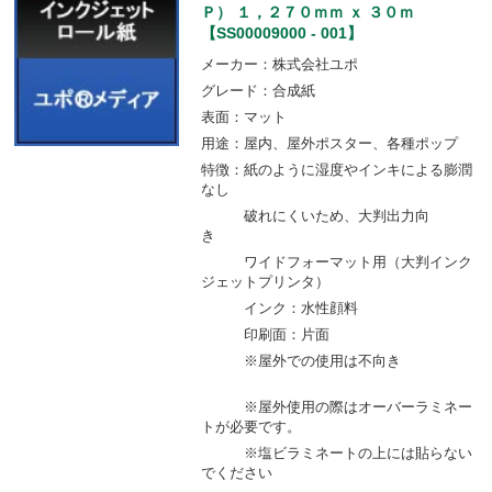
Ｐ） １，２７０ｍｍ ｘ ３０ｍ
【SS00009000 - 001】
メーカー：株式会社ユポ
グレード：合成紙
表面：マット
用途：屋内、屋外ポスター、各種ポップ
特徴：紙のように湿度やインキによる膨潤
なし
破れにくいため、大判出力向
き
ワイドフォーマット用（大判インク
ジェットプリンタ）
インク：水性顔料
印刷面：片面
※屋外での使用は不向き
※屋外使用の際はオーバーラミネー
トが必要です。
※塩ビラミネートの上には貼らない
でください