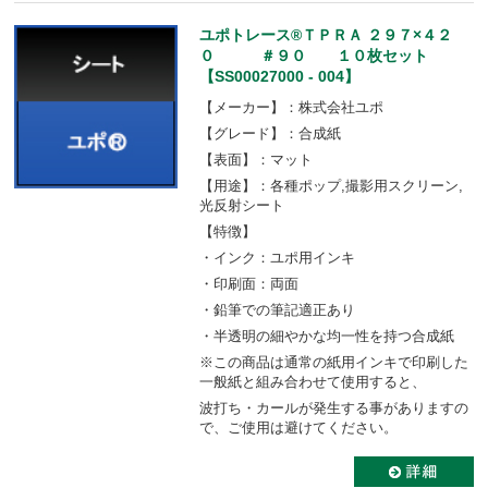
ユポトレース®ＴＰＲＡ ２９７×４２
０ ＃９０ １０枚セット
【SS00027000 - 004】
【メーカー】：株式会社ユポ
【グレード】：合成紙
【表面】：マット
【用途】：各種ポップ,撮影用スクリーン,
光反射シート
【特徴】
・インク：ユポ用インキ
・印刷面：両面
・鉛筆での筆記適正あり
・半透明の細やかな均一性を持つ合成紙
※この商品は通常の紙用インキで印刷した
一般紙と組み合わせて使用すると、
波打ち・カールが発生する事がありますの
で、ご使用は避けてください。