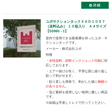
ユポサクションタックＸＡＤ１０５７
［送料込み］ １０枚入り Ａ４サイズ
【S3960 - 1】
室内で使用できる吸着層を持ったユポ・サ
クションタックです。
メーカー：株式会社ユポ
特徴
・
水性染料、顔料
インクジェット印刷
に対
応しております。
・エアー抜けが良く、平滑な面に繰り返し
貼って剥がせます。
・貼り直しも簡単で、剥がした後に
糊残り
がありません
。
・塩ビ素材を使用しない地球に優しい商品
です。
※給紙は手差しトレイで行ってください。