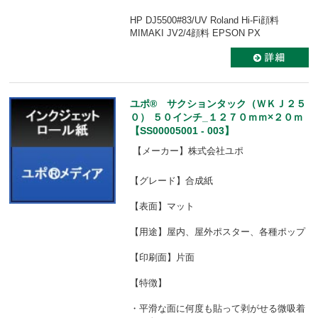
HP DJ5500#83/UV Roland Hi-Fi顔料
MIMAKI JV2/4顔料 EPSON PX
ユポ® サクションタック（ＷＫＪ２５
０） ５０インチ_１２７０ｍｍ×２０ｍ
【SS00005001 - 003】
【メーカー】株式会社ユポ
【グレード】合成紙
【表面】マット
【用途】屋内、屋外ポスター、各種ポップ
【印刷面】片面
【特徴】
・平滑な面に何度も貼って剥がせる微吸着