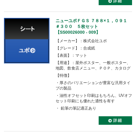
ニューユポＦＧＳ ７８８×１，０９１
＃３００ ５枚セット
【SS00026000 - 009】
【メーカー】：株式会社ユポ
【グレード】：合成紙
【表面】：マット
【用途】：屋外ポスター、一般ポスター、
地図、飲食店メニュー、ＰＯＰ、カタログ
【特徴】
・厚さのバリエーションが豊富な汎用タイ
プの製品
・油性オフセット印刷はもちろん、UVオフ
セット印刷にも優れた適性を有す
・ 鉛筆の筆記適正あり