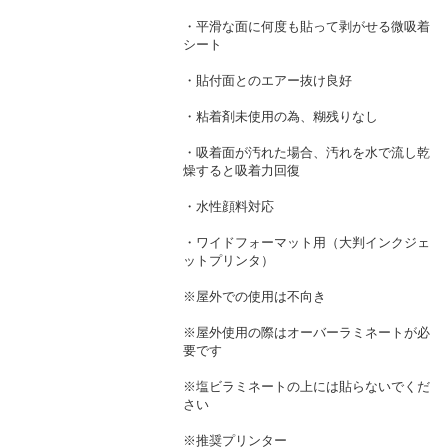
・平滑な面に何度も貼って剥がせる微吸着
シート
・貼付面とのエアー抜け良好
・粘着剤未使用の為、糊残りなし
・吸着面が汚れた場合、汚れを水で流し乾
燥すると吸着力回復
・水性顔料対応
・ワイドフォーマット用（大判インクジェ
ットプリンタ）
※屋外での使用は不向き
※屋外使用の際はオーバーラミネートが必
要です
※塩ビラミネートの上には貼らないでくだ
さい
※推奨プリンター