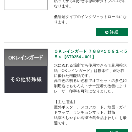
貼ってから剥がせる微吸着タイプのユポに
なります。
低溶剤タイプのインクジェットロールにな
ります。
ＯＫレインガード ７８８×１０９１＜５
５＞【ST0254 - 001】
水にぬれる場所でも使用できる印刷用撥水
紙「OKレインガード」は
撥水性、耐水性
に優れた機能紙です。
高白色の明るい色相でオフセットの多色印
刷用途はもちろんトナー定着の改善により
レーザー印字も可能になりました。
【主な用途】
屋外ポスター、スコアカード、地図・ガイ
ドマップ、ランチョンマット、封筒
結露のしやすい冷凍冷蔵食品まわりにも最
適です。