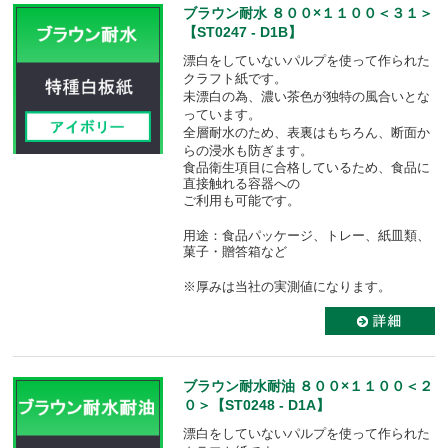
ブラウン耐水 ８００×１１００＜３１＞
【ST0247 - D1B】
漂白をしていないパルプを使って作られた
クラフト紙です。
未漂白の為、濃い茶色が独特の風合いとな
っています。
全層耐水のため、表裏はもちろん、断面か
らの浸水も防ぎます。
食品衛生項目に合格しているため、食品に
直接触れる容器への
ご利用も可能です。
用途：食品パッケージ、トレー、紙皿類、
菓子・贈答箱など
※厚みは当社の実測値になります。
ブラウン耐水耐油 ８００×１１００＜２
０＞【ST0248 - D1A】
漂白をしていないパルプを使って作られた