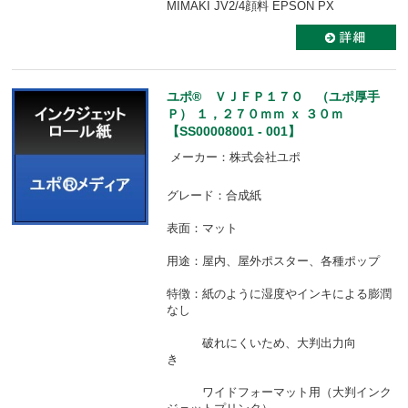
MIMAKI JV2/4顔料 EPSON PX
ユポ® ＶＪＦＰ１７０ （ユポ厚手
Ｐ） １，２７０ｍｍ ｘ ３０ｍ
【SS00008001 - 001】
メーカー：株式会社ユポ
グレード：合成紙
表面：マット
用途：屋内、屋外ポスター、各種ポップ
特徴：紙のように湿度やインキによる膨潤
なし
破れにくいため、大判出力向
き
ワイドフォーマット用（大判インク