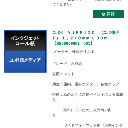
でください。
ユポ® ＶＪＦＰ１２０ （ユポ薄手
Ｐ） １，２７０ｍｍ ｘ ３０ｍ
【SS00009001 - 001】
メーカー：株式会社ユポ
グレード：合成紙
表面：マット
用途：屋内、屋外ポスター、各種ポップ
特徴：紙のように湿度やインキによる膨潤
なし
破れにくいため、大判出力向
き
ワイドフォーマット用（大判インク