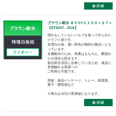
ブラウン耐水 ８００×１１００＜２７＞
【ST0247 - D1A】
漂白をしていないパルプを使って作られた
クラフト紙です。
未漂白の為、濃い茶色が独特の風合いとな
っています。
全層耐水のため、表裏はもちろん、断面か
らの浸水も防ぎます。
食品衛生項目に合格しているため、食品に
直接触れる容器への
ご利用も可能です。
用途：食品パッケージ、トレー、紙皿類、
菓子・贈答箱など
※厚みは当社の実測値になります。