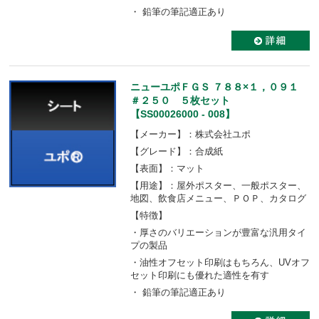
・ 鉛筆の筆記適正あり
ニューユポＦＧＳ ７８８×１，０９１
＃２５０ ５枚セット
【SS00026000 - 008】
【メーカー】：株式会社ユポ
【グレード】：合成紙
【表面】：マット
【用途】：屋外ポスター、一般ポスター、
地図、飲食店メニュー、ＰＯＰ、カタログ
【特徴】
・厚さのバリエーションが豊富な汎用タイ
プの製品
・油性オフセット印刷はもちろん、UVオフ
セット印刷にも優れた適性を有す
・ 鉛筆の筆記適正あり