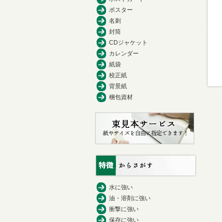
ポスター
名刺
封筒
CDジャケット
カレンダー
紙袋
校正紙
背景紙
梱包資材
水に強い
油・溶剤に強い
衝撃に強い
保存に強い