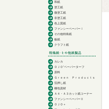
和紙
塗工紙
微塗工紙
非塗工紙
色上質紙
ファンシーペーパーⅠ
その他特殊紙
板紙
クラフト紙
カレカ
ＯＪＯ⁺ペーパーターフ
原料
Ｇｒｅｅｎ Ｐｒｏｄｕｃｔｓ
箔押し紙
梱包資材
Ａ４・Ａ３カット紙コーナー
ファンシーペーパーⅡ
ＯＪＯ＋