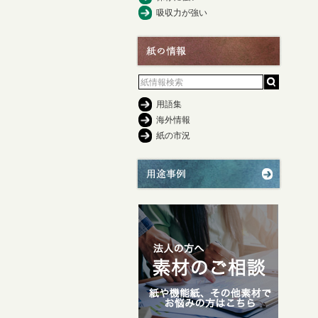
吸収力が強い
用語集
海外情報
紙の市況