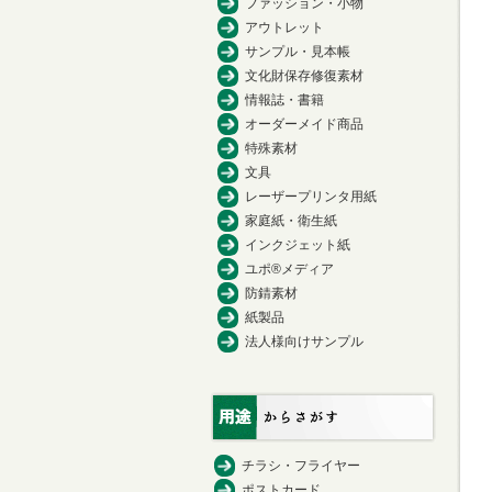
ファッション・小物
アウトレット
サンプル・見本帳
文化財保存修復素材
情報誌・書籍
オーダーメイド商品
特殊素材
文具
レーザープリンタ用紙
家庭紙・衛生紙
インクジェット紙
ユポ®メディア
防錆素材
紙製品
法人様向けサンプル
チラシ・フライヤー
ポストカード