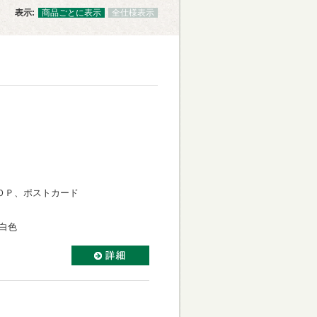
表示:
商品ごとに表示
全仕様表示
ＯＰ、ポストカード
白色