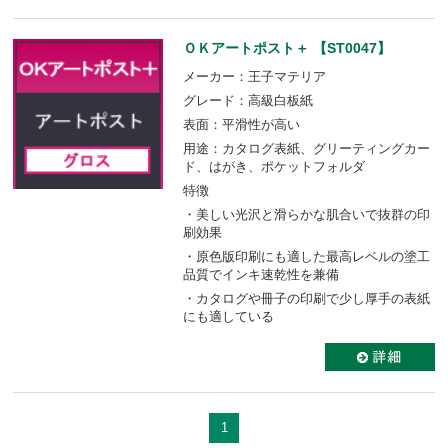
ＯＫアートポスト＋ 【ST0047】
メーカー：王子マテリア
グレード：高級白板紙
表面：平滑性が高い
用途：カタログ表紙、グリーティングカー
ド、はがき、ポケットフォルダ
特徴
・美しい光沢と滑らかな肌合いで抜群の印
刷効果
・原色版印刷にも適した最高レベルの塗工
品質でインキ速乾性を兼備
・カタログや冊子の印刷で少し厚手の表紙
にも適している
1