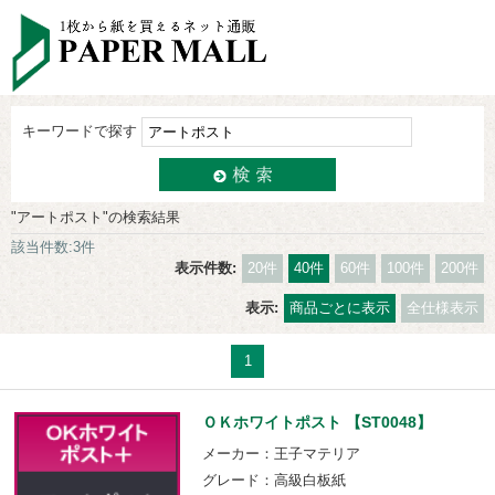
キーワードで探す
"アートポスト"の検索結果
該当件数:3件
表示件数:
20件
40件
60件
100件
200件
表示:
商品ごとに表示
全仕様表示
1
ＯＫホワイトポスト 【ST0048】
メーカー：王子マテリア
グレード：高級白板紙