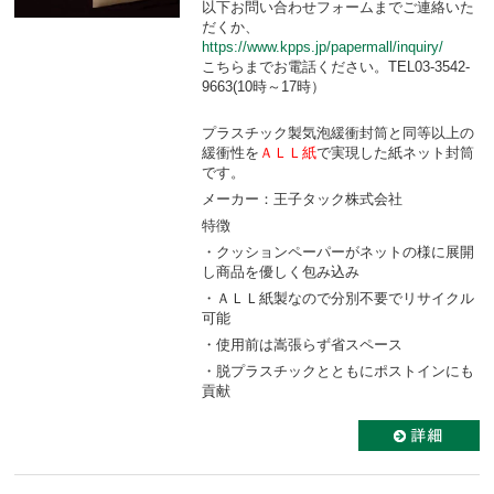
以下お問い合わせフォームまでご連絡いた
だくか、
https://www.kpps.jp/papermall/inquiry/
こちらまでお電話ください。TEL03-3542-
9663(10時～17時）
プラスチック製気泡緩衝封筒と同等以上の
緩衝性を
ＡＬＬ紙
で実現した紙ネット封筒
です。
メーカー：王子タック株式会社
特徴
・クッションペーパーがネットの様に展開
し商品を優しく包み込み
・ＡＬＬ紙製なので分別不要でリサイクル
可能
・使用前は嵩張らず省スペース
・脱プラスチックとともにポストインにも
貢献