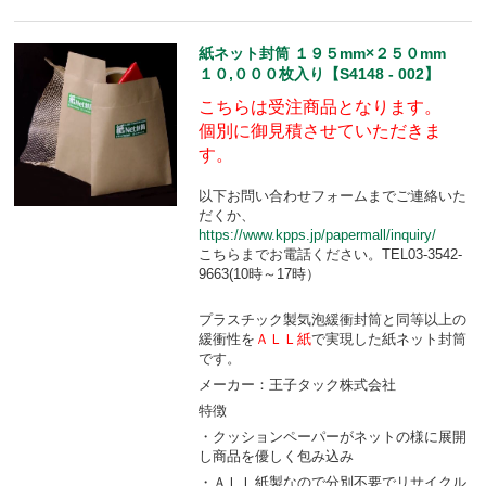
紙ネット封筒 １９５mm×２５０mm
１０,０００枚入り【S4148 - 002】
こちらは受注商品となります。
個別に御見積させていただきま
す。
以下お問い合わせフォームまでご連絡いた
だくか、
https://www.kpps.jp/papermall/inquiry/
こちらまでお電話ください。TEL03-3542-
9663(10時～17時）
プラスチック製気泡緩衝封筒と同等以上の
緩衝性を
ＡＬＬ紙
で実現した紙ネット封筒
です。
メーカー：王子タック株式会社
特徴
・クッションペーパーがネットの様に展開
し商品を優しく包み込み
・ＡＬＬ紙製なので分別不要でリサイクル