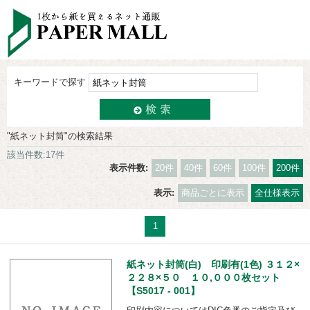
キーワードで探す
"紙ネット封筒"の検索結果
該当件数:17件
表示件数:
20件
40件
60件
100件
200件
表示:
商品ごとに表示
全仕様表示
1
紙ネット封筒(白) 印刷有(1色) ３１２×
２２８×５０ １０,０００枚セット
【S5017 - 001】