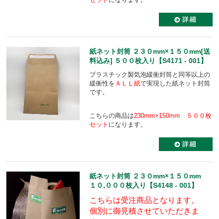
紙ネット封筒 ２３０mm×１５０mm[送
料込み] ５００枚入り【S4171 - 001】
プラスチック製気泡緩衝封筒と同等以上の
緩衝性を
ＡＬＬ紙
で実現した紙ネット封筒
です。
こちらの商品は
230mm×150mm ５００枚
セット
になります。
紙ネット封筒 ２３０mm×１５０mm
１０,０００枚入り【S4148 - 001】
こちらは受注商品となります。
個別に御見積させていただきま