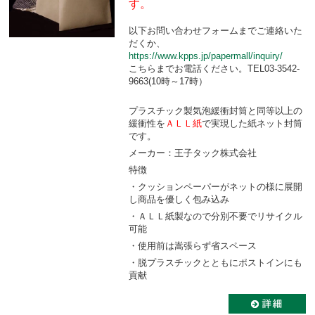
す。
以下お問い合わせフォームまでご連絡いた
だくか、
https://www.kpps.jp/papermall/inquiry/
こちらまでお電話ください。TEL03-3542-
9663(10時～17時）
プラスチック製気泡緩衝封筒と同等以上の
緩衝性を
ＡＬＬ紙
で実現した紙ネット封筒
です。
メーカー：王子タック株式会社
特徴
・クッションペーパーがネットの様に展開
し商品を優しく包み込み
・ＡＬＬ紙製なので分別不要でリサイクル
可能
・使用前は嵩張らず省スペース
・脱プラスチックとともにポストインにも
貢献