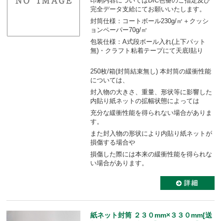
印刷内容についてはDIC色番のご指定及び
完全データ支給にてお願いいたします。
封筒仕様：コートボール230g/㎡＋クッシ
ョンペーパー70g/㎡
包装仕様：A式段ボール入れ(上下パット
無)・クラフト粘着テープにて天底I貼り
250枚/箱(封筒結束無し) 本封筒の緩衝性能
については、
封入物の大きさ、重量、形状等に影響した
内貼り紙ネットの拡幅状態によっては
充分な緩衝性能を得られない場合がありま
す。
また封入物の形状により内貼り紙ネットが
損傷する場合や
損傷した際には本来の緩衝性能を得られな
い場合があります。
紙ネット封筒 ２３０mm×３３０mm[送