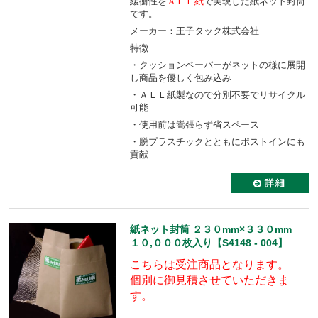
緩衝性を
ＡＬＬ紙
で実現した紙ネット封筒
です。
メーカー：王子タック株式会社
特徴
・クッションペーパーがネットの様に展開
し商品を優しく包み込み
・ＡＬＬ紙製なので分別不要でリサイクル
可能
・使用前は嵩張らず省スペース
・脱プラスチックとともにポストインにも
貢献
紙ネット封筒 ２３０mm×３３０mm
１０,０００枚入り【S4148 - 004】
こちらは受注商品となります。
個別に御見積させていただきま
す。