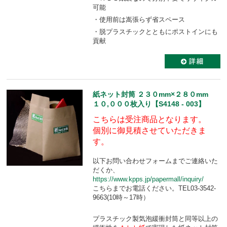
可能
・使用前は嵩張らず省スペース
・脱プラスチックとともにポストインにも
貢献
紙ネット封筒 ２３０mm×２８０mm
１０,０００枚入り【S4148 - 003】
こちらは受注商品となります。
個別に御見積させていただきま
す。
以下お問い合わせフォームまでご連絡いた
だくか、
https://www.kpps.jp/papermall/inquiry/
こちらまでお電話ください。TEL03-3542-
9663(10時～17時）
プラスチック製気泡緩衝封筒と同等以上の