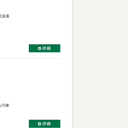
絵葉書
な印象