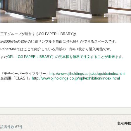
王子グループが運営するOJI PAPER LIBRARYは
約300種類の銘柄の印刷サンプルを自由に持ち帰りができるスペースです。
PaperMallではここで紹介している用紙の一部を1枚から購入可能です。
また
OPL（OJI PAPER LIBRARY）の見本帳を無料で注文することが出来ます。
『王子ペーパーライブラリー』
http://www.ojiholdings.co.jp/opl/guide/index.html
企画展「CLASH」
http://www.ojiholdings.co.jp/opl/exhibition/index.html
表示件数
該当件数:67件