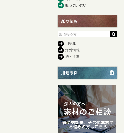
吸収力が強い
用語集
海外情報
紙の市況