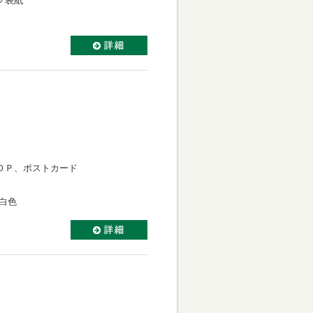
ク表紙
ＯＰ、ポストカード
白色