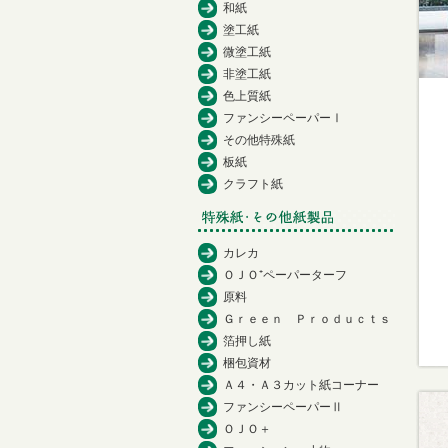
和紙
塗工紙
微塗工紙
非塗工紙
色上質紙
ファンシーペーパーⅠ
その他特殊紙
板紙
クラフト紙
カレカ
ＯＪＯ⁺ペーパーターフ
原料
Ｇｒｅｅｎ Ｐｒｏｄｕｃｔｓ
箔押し紙
梱包資材
Ａ４・Ａ３カット紙コーナー
ファンシーペーパーⅡ
ＯＪＯ＋