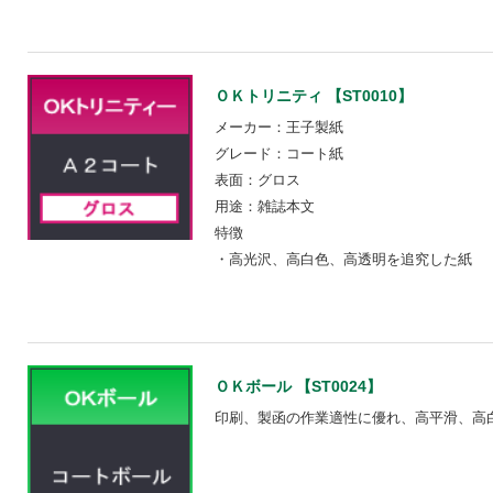
ＯＫトリニティ 【ST0010】
メーカー：王子製紙
グレード：コート紙
表面：グロス
用途：雑誌本文
特徴
・高光沢、高白色、高透明を追究した紙
ＯＫボール 【ST0024】
印刷、製函の作業適性に優れ、高平滑、高