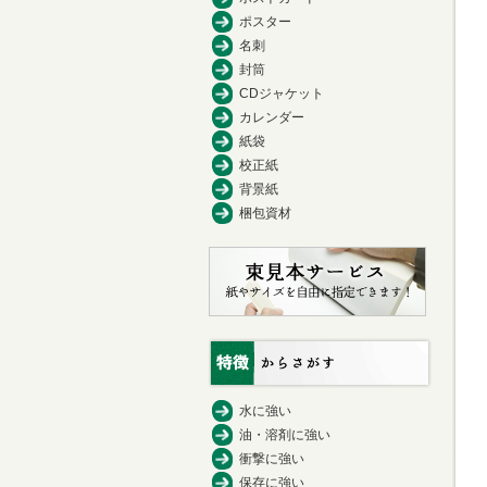
ポスター
名刺
封筒
CDジャケット
カレンダー
紙袋
校正紙
背景紙
梱包資材
水に強い
油・溶剤に強い
衝撃に強い
保存に強い