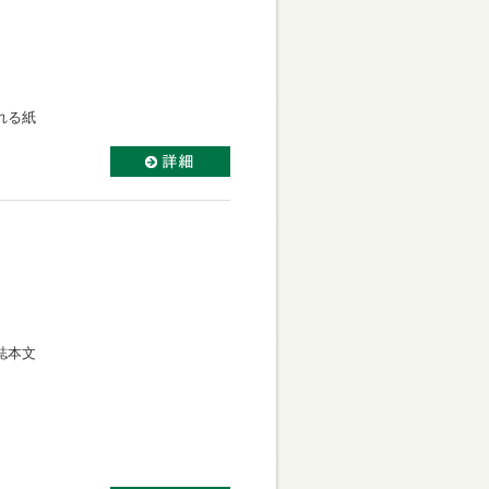
れる紙
誌本文