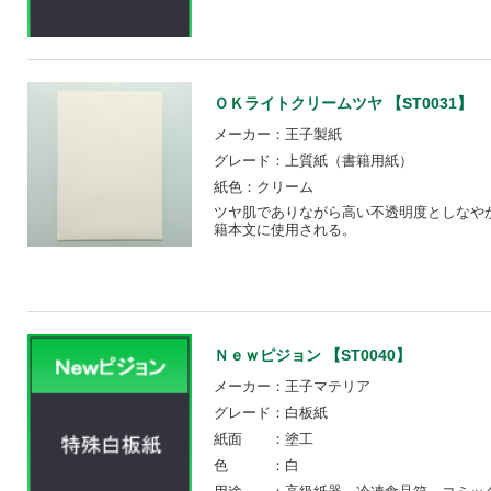
ＯＫライトクリームツヤ 【ST0031】
メーカー：王子製紙
グレード：上質紙（書籍用紙）
紙色：クリーム
ツヤ肌でありながら高い不透明度としなや
籍本文に使用される。
Ｎｅｗピジョン 【ST0040】
メーカー：王子マテリア
グレード：白板紙
紙面 ：塗工
色 ：白