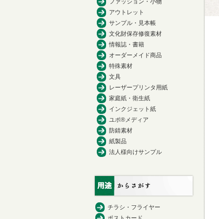
ファッション・小物
アウトレット
サンプル・見本帳
文化財保存修復素材
情報誌・書籍
オーダーメイド商品
特殊素材
文具
レーザープリンタ用紙
家庭紙・衛生紙
インクジェット紙
ユポ®メディア
防錆素材
紙製品
法人様向けサンプル
チラシ・フライヤー
ポストカード