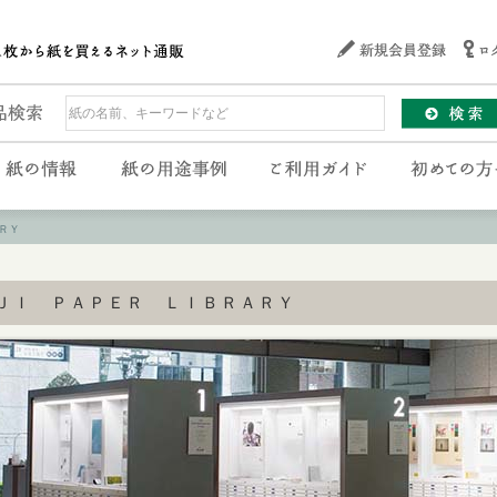
ＲＹ
ＪＩ ＰＡＰＥＲ ＬＩＢＲＡＲＹ