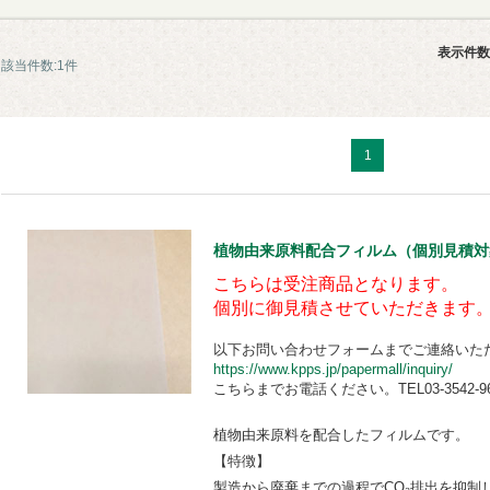
表示件数
該当件数:1件
1
植物由来原料配合フィルム（個別見積対象品） 
こちらは受注商品となります。
個別に御見積させていただきます
以下お問い合わせフォームまでご連絡いた
https://www.kpps.jp/papermall/inquiry/
こちらまでお電話ください。TEL03-3542-96
植物由来原料を配合したフィルムです。
【特徴】
製造から廃棄までの過程でCO₂排出を抑制