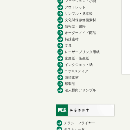
ファッション・小物
アウトレット
サンプル・見本帳
文化財保存修復素材
情報誌・書籍
オーダーメイド商品
特殊素材
文具
レーザープリンタ用紙
家庭紙・衛生紙
インクジェット紙
ユポ®メディア
防錆素材
紙製品
法人様向けサンプル
チラシ・フライヤー
ポストカード