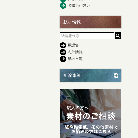
吸収力が強い
用語集
海外情報
紙の市況