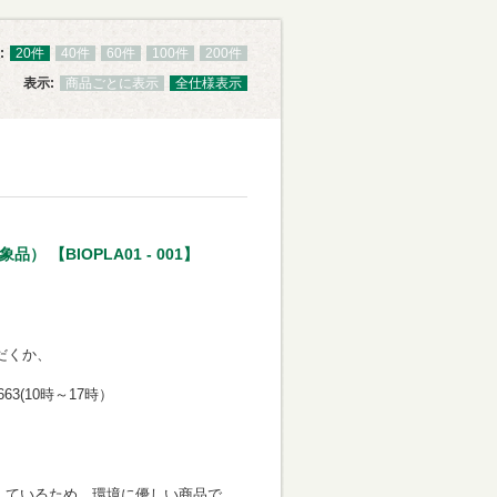
:
20件
40件
60件
100件
200件
表示:
商品ごとに表示
全仕様表示
【BIOPLA01 - 001】
。
だくか、
63(10時～17時）
しているため、環境に優しい商品で