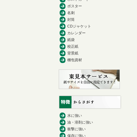
ポスター
名刺
封筒
CDジャケット
カレンダー
紙袋
校正紙
背景紙
梱包資材
水に強い
油・溶剤に強い
衝撃に強い
保存に強い