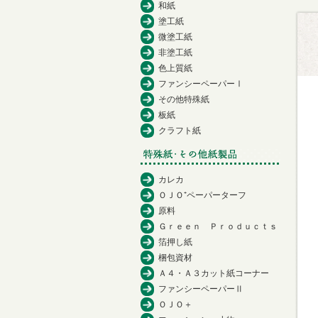
和紙
塗工紙
微塗工紙
非塗工紙
色上質紙
ファンシーペーパーⅠ
その他特殊紙
板紙
クラフト紙
カレカ
ＯＪＯ⁺ペーパーターフ
原料
Ｇｒｅｅｎ Ｐｒｏｄｕｃｔｓ
箔押し紙
梱包資材
Ａ４・Ａ３カット紙コーナー
ファンシーペーパーⅡ
ＯＪＯ＋