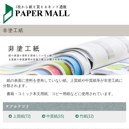
非塗工紙
紙の表面に塗料を塗布していない紙。上質紙や中質紙等が非塗工紙に
分類されます。
書籍・コミック本文用紙、
コピー用紙などに使用されています。
上質紙
(72)
中質紙
(15)
竹紙
(12)