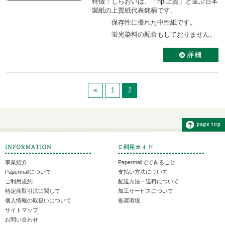
特徴：しらおいは、「npi上質」と並ぶ日本
製紙の上質紙代表銘柄です。
保存性に優れた中性紙です。
蛍光染料の配合もしておりません。
1
2
事業紹介
Papermallでできること
Papermallについて
支払い方法について
ご利用規約
配送方法・送料について
特定商取引法に関して
加工サービスについて
個人情報の取扱いについて
推奨環境
サイトマップ
お問い合わせ