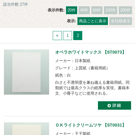
該当件数:27件
表示件数:
20件
40件
60件
100件
200件
表示:
商品ごとに表示
全仕様表示
1
2
オペラホワイトマックス 【ST0073】
メーカー：日本製紙
グレード：上質紙（書籍用紙）
紙色：白
白さと不透明度を兼ね備える書籍用紙。同
類紙では最高クラスの紙厚を実現。書籍本
文、小冊子などに使用される。
ＯＫライトクリームツヤ 【ST0031】
メーカー：王子製紙