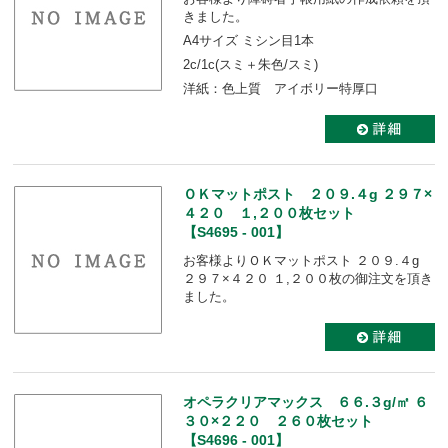
きました。
A4サイズ ミシン目1本
2c/1c(スミ＋朱色/スミ)
洋紙：色上質 アイボリー特厚口
ＯＫマットポスト ２０９.４g ２９７×
４２０ １,２００枚セット
【S4695 - 001】
お客様よりＯＫマットポスト ２０９.４g
２９７×４２０ １,２００枚の御注文を頂き
ました。
オペラクリアマックス ６６.３g/㎡ ６
３０×２２０ ２６０枚セット
【S4696 - 001】