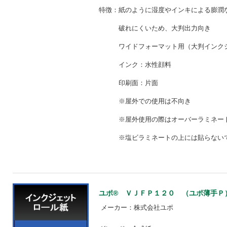
特徴：紙のように湿度やインキによる膨潤
破れにくいため、大判出
ワイドフォーマット用（大判インクジ
インク：水性顔料
印刷面：片面
※屋外での使用は不向
※屋外使用の際はオーバーラ
※塩ビラミネートの上には貼らな
ユポ® ＶＪＦＰ１２０ （ユポ薄手Ｐ） 【
メーカー：株式会社ユポ