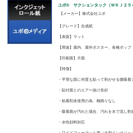
ユポ® サクションタック（ＷＫＪ２５０） 
【メーカー】株式会社ユポ
【グレード】合成紙
【表面】マット
【用途】屋内、屋外ポスター、各種ポップ
【印刷面】片面
【特徴】
・平滑な面に何度も貼って剥がせる微吸着
・貼付面とのエアー抜け良好
・粘着剤未使用の為、糊残りなし
・吸着面が汚れた場合、汚れを水で流し乾
・水性顔料対応
・ワイドフォーマット用（大判インクジェ