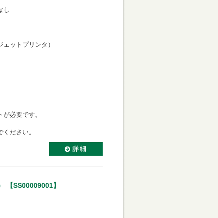
なし
力向き
ェットプリンタ）
き
ミネートが必要です。
いでください。
SS00009001】