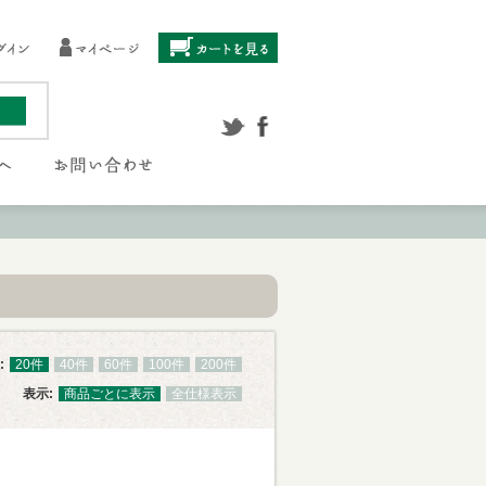
:
20件
40件
60件
100件
200件
表示:
商品ごとに表示
全仕様表示