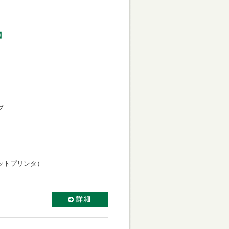
】
プ
ットプリンタ）