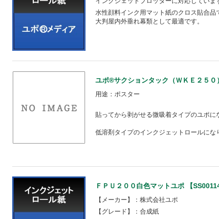
インクジェットプロッターに対応していま
水性顔料インク用マット紙のクロス貼合品
大判屋内外垂れ幕類として最適です。
ユポ®サクションタック（ＷＫＥ２５０） 【
用途：ポスター
貼ってから剥がせる微吸着タイプのユポに
低溶剤タイプのインクジェットロールにな
ＦＰＵ２００白色マットユポ 【SS00114
【メーカー】：株式会社ユポ
【グレード】：合成紙