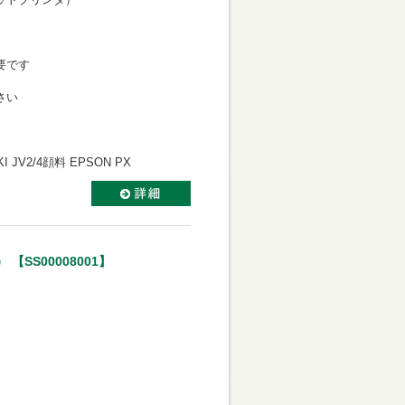
必要です
さい
AKI JV2/4顔料 EPSON PX
SS00008001】