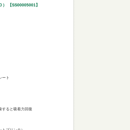
【SS00005001】
シート
燥すると吸着力回復
ットプリンタ）