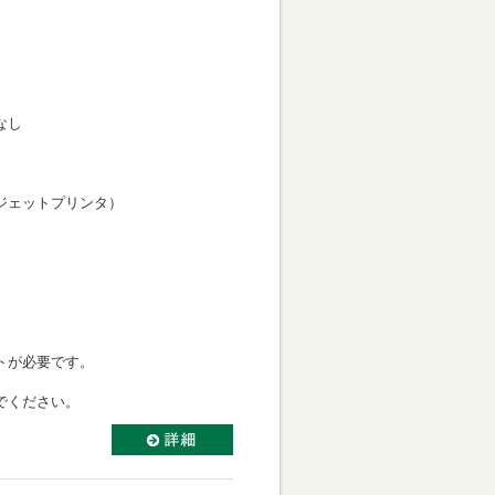
なし
力向き
ェットプリンタ）
き
ミネートが必要です。
ください。