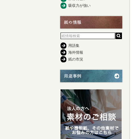
吸収力が強い
用語集
海外情報
紙の市況