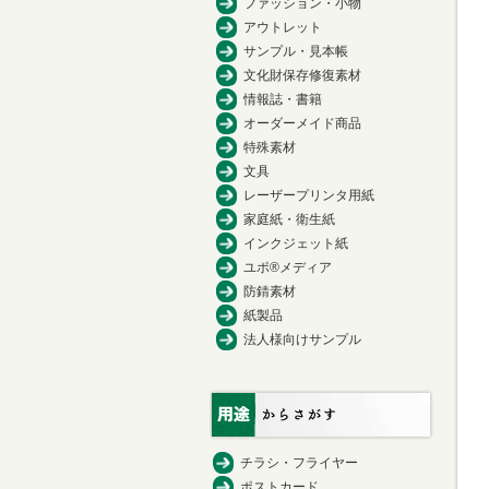
ファッション・小物
アウトレット
サンプル・見本帳
文化財保存修復素材
情報誌・書籍
オーダーメイド商品
特殊素材
文具
レーザープリンタ用紙
家庭紙・衛生紙
インクジェット紙
ユポ®メディア
防錆素材
紙製品
法人様向けサンプル
チラシ・フライヤー
ポストカード