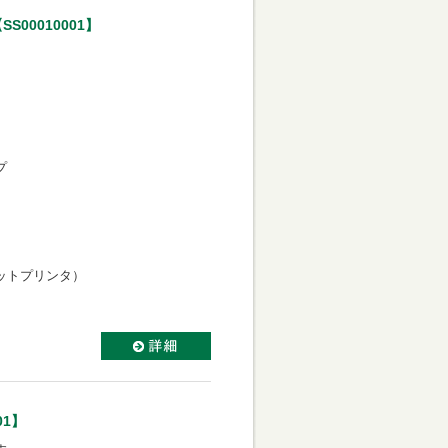
00010001】
プ
ットプリンタ）
01】