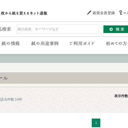
ール
表示件数
該当件数:14件
1