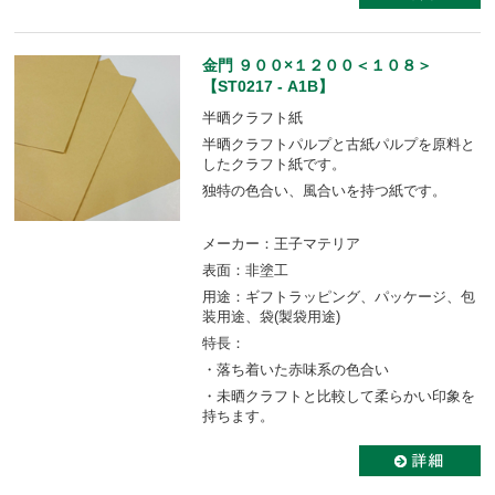
金門 ９００×１２００＜１０８＞
【ST0217 - A1B】
半晒クラフト紙
半晒クラフトパルプと古紙パルプを原料と
したクラフト紙です。
独特の色合い、風合いを持つ紙です。
メーカー：王子マテリア
表面：非塗工
用途：ギフトラッピング、パッケージ、包
装用途、袋(製袋用途)
特長：
・落ち着いた赤味系の色合い
・未晒クラフトと比較して柔らかい印象を
持ちます。