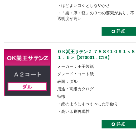
・ほどよいコシとしなやかさ
・「柔・厚・軽」の３つの要素があり、不
透明度が高い
ＯＫ嵩王サテンＺ ７８８×１０９１＜８
１．５＞【ST0001 - C1B】
メーカー：王子製紙
グレード：コート紙
表面：ダル
用途：高級カタログ
特徴
・絹のようにすべすべした手触り
・高い印刷再現性