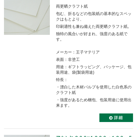
両更晒クラフト紙
包む、折るなどの包装紙の基本的なスペッ
クはもとより、
印刷適性も兼ね備えた両更晒クラフト紙。
独特の風合いが好まれ、強度のある紙で
す。
メーカー：王子マテリア
表面：非塗工
用途：ギフトラッピング、パッケージ、包
装用途、袋(製袋用途)
特長：
・漂白した木材パルプを使用した白色系の
クラフト紙
・強度があるため梱包、包装用途に使用出
来ます。