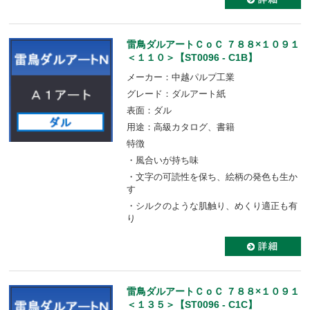
雷鳥ダルアートＣｏＣ ７８８×１０９１
＜１１０＞【ST0096 - C1B】
メーカー：中越パルプ工業
グレード：ダルアート紙
表面：ダル
用途：高級カタログ、書籍
特徴
・風合いが持ち味
・文字の可読性を保ち、絵柄の発色も生か
す
・シルクのような肌触り、めくり適正も有
り
雷鳥ダルアートＣｏＣ ７８８×１０９１
＜１３５＞【ST0096 - C1C】