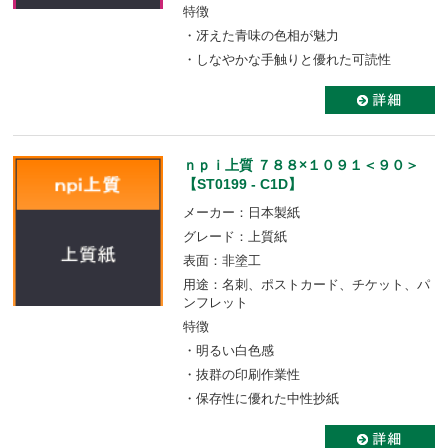
特徴
・冴えた青味の色相が魅力
・しなやかな手触りと優れた可読性
ｎｐｉ上質 ７８８×１０９１＜９０＞
【ST0199 - C1D】
メーカー：日本製紙
グレード：上質紙
表面：非塗工
用途：名刺、ポストカード、チケット、パ
ンフレット
特徴
・明るい白色感
・抜群の印刷作業性
・保存性に優れた中性抄紙