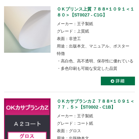
ＯＫプリンス上質 ７８８×１０９１＜１
８０＞【ST0027 - C1G】
メーカー：王子製紙
グレード：上質紙
表面：非塗工
用途：出版本文、マニュアル、ポスター
特徴
・高白色、高不透明、保存性に優れている
・多色印刷も可能な安定した品質
ＯＫカサブランカＺ ７８８×１０９１＜
７７．５＞【ST0002 - C1B】
メーカー：王子製紙
グレード：コート紙
表面：グロス
用途：出版物本文