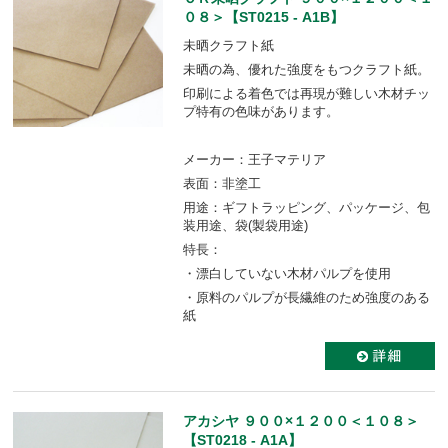
０８＞【ST0215 - A1B】
未晒クラフト紙
未晒の為、優れた強度をもつクラフト紙。
印刷による着色では再現が難しい木材チッ
プ特有の色味があります。
メーカー：王子マテリア
表面：非塗工
用途：ギフトラッピング、パッケージ、包
装用途、袋(製袋用途)
特長：
・漂白していない木材パルプを使用
・原料のパルプが長繊維のため強度のある
紙
アカシヤ ９００×１２００＜１０８＞
【ST0218 - A1A】