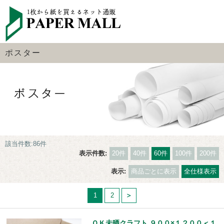
ポスター
該当件数:86件
表示件数:
20件
40件
60件
100件
200件
表示:
商品ごとに表示
全仕様表示
1
2
ＯＫ未晒クラフト ９００×１２００＜１