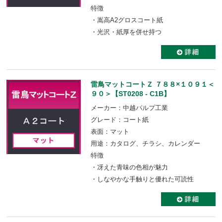
特徴
・嵩高A2グロスコート紙
・光沢・紙厚を併せ持つ
雷鳥マットコートＺ ７８８×１０９１＜
９０＞【ST0208 - C1B】
メーカー：中越パルプ工業
グレード：コート紙
表面：マット
用途：カタログ、チラシ、カレンダー
特徴
・冴えた青味の色相が魅力
・しなやかな手触りと優れた可読性