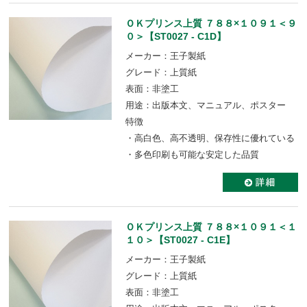
ＯＫプリンス上質 ７８８×１０９１＜９
０＞【ST0027 - C1D】
メーカー：王子製紙
グレード：上質紙
表面：非塗工
用途：出版本文、マニュアル、ポスター
特徴
・高白色、高不透明、保存性に優れている
・多色印刷も可能な安定した品質
ＯＫプリンス上質 ７８８×１０９１＜１
１０＞【ST0027 - C1E】
メーカー：王子製紙
グレード：上質紙
表面：非塗工