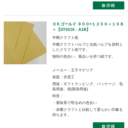
ＯＫゴールド ９００×１２００＜１０８
＞【ST0216 - A1B】
半晒クラフト紙
半晒クラフトパルプと古紙パルプを原料と
したクラフト紙です。
独特の色合い、風合いを持つ紙です。
メーカー：王子マテリア
表面：非塗工
用途：ギフトラッピング、パッケージ、包
装用途、袋(製袋用途)
特長：
・黄味系で明るめの色合い
・未晒クラフトと比較して柔らかい印象を
持ちます。