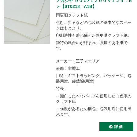
アカシヤ ９００×１２００＜１２９．５
＞【ST0218 - A1B】
両更晒クラフト紙
包む、折るなどの包装紙の基本的なスペッ
クはもとより、
印刷適性も兼ね備えた両更晒クラフト紙。
独特の風合いが好まれ、強度のある紙で
す。
メーカー：王子マテリア
表面：非塗工
用途：ギフトラッピング、パッケージ、包
装用途、袋(製袋用途)
特長：
・漂白した木材パルプを使用した白色系の
クラフト紙
・強度があるため梱包、包装用途に使用出
来ます。