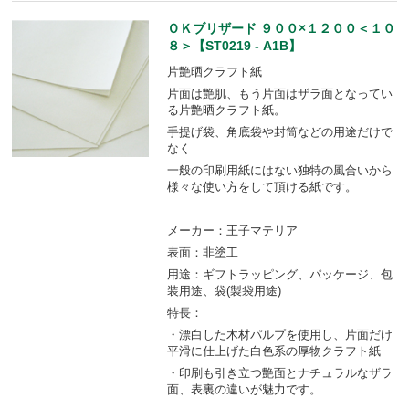
ＯＫブリザード ９００×１２００＜１０
８＞【ST0219 - A1B】
片艶晒クラフト紙
片面は艶肌、もう片面はザラ面となってい
る片艶晒クラフト紙。
手提げ袋、角底袋や封筒などの用途だけで
なく
一般の印刷用紙にはない独特の風合いから
様々な使い方をして頂ける紙です。
メーカー：王子マテリア
表面：非塗工
用途：ギフトラッピング、パッケージ、包
装用途、袋(製袋用途)
特長：
・漂白した木材パルプを使用し、片面だけ
平滑に仕上げた白色系の厚物クラフト紙
・印刷も引き立つ艶面とナチュラルなザラ
面、表裏の違いが魅力です。