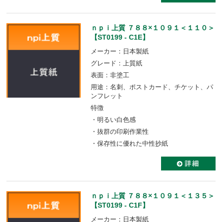
ｎｐｉ上質 ７８８×１０９１＜１１０＞
【ST0199 - C1E】
メーカー：日本製紙
グレード：上質紙
表面：非塗工
用途：名刺、ポストカード、チケット、パ
ンフレット
特徴
・明るい白色感
・抜群の印刷作業性
・保存性に優れた中性抄紙
ｎｐｉ上質 ７８８×１０９１＜１３５＞
【ST0199 - C1F】
メーカー：日本製紙