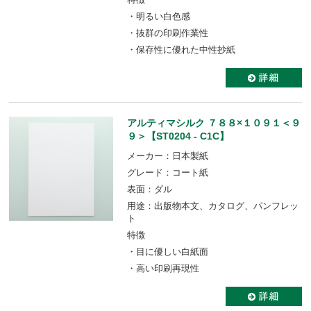
・明るい白色感
・抜群の印刷作業性
・保存性に優れた中性抄紙
アルティマシルク ７８８×１０９１＜９
９＞【ST0204 - C1C】
メーカー：日本製紙
グレード：コート紙
表面：ダル
用途：出版物本文、カタログ、パンフレッ
ト
特徴
・目に優しい白紙面
・高い印刷再現性