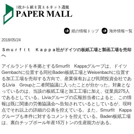
紙の情報トップ
海外情報一覧
2018/05/24
Ｓｍｕｒｆｉｔ Ｋａｐｐａ社がドイツの板紙工場と製函工場を売却
へ
アイルランドを本拠とするSmurfit Kappaグループは、ドイツ
Gernbachに位置する同社Baden板紙工場とWeisenbachに位置す
る加工工場を売却する方向で、産業保有および民間投資会社であ
るLivia Groupと二者間協議に入ったことが分かった。対象とな
っているのは、当該の板紙工場と加工工場に加え、従業員275人
であるとしている。Liviaグループの広報担当者によると、この情
報は既に関連の労働協議会へ告知されているとしているが、現時
点でそれ以上の詳細の公表を控えている。また、Smurfit Kappa
グループも本件に対するコメントを控えている。Baden板紙工場
は、裏白チップボール年産15万トンの生産能力がある。