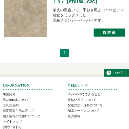
１０＞【ST0150 - C2C】
羊皮の風合いで、手抄き風とヨーロピアン
感覚をミックスした
高級ファンシーペーパーです。
1
事業紹介
Papermallでできること
Papermallについて
支払い方法について
ご利用規約
配送方法・送料について
特定商取引法に関して
加工サービスについて
個人情報の取扱いについて
推奨環境
サイトマップ
お問い合わせ