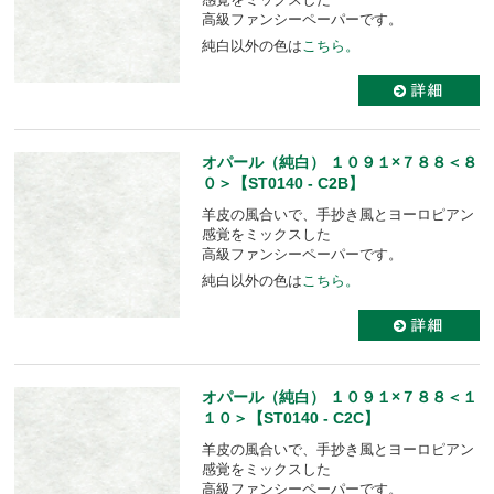
高級ファンシーペーパーです。
純白以外の色は
こちら。
オパール（純白） １０９１×７８８＜８
０＞【ST0140 - C2B】
羊皮の風合いで、手抄き風とヨーロピアン
感覚をミックスした
高級ファンシーペーパーです。
純白以外の色は
こちら。
オパール（純白） １０９１×７８８＜１
１０＞【ST0140 - C2C】
羊皮の風合いで、手抄き風とヨーロピアン
感覚をミックスした
高級ファンシーペーパーです。