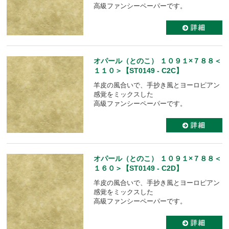
高級ファンシーペーパーです。
オパール（とのこ） １０９１×７８８＜
１１０＞【ST0149 - C2C】
羊皮の風合いで、手抄き風とヨーロピアン
感覚をミックスした
高級ファンシーペーパーです。
オパール（とのこ） １０９１×７８８＜
１６０＞【ST0149 - C2D】
羊皮の風合いで、手抄き風とヨーロピアン
感覚をミックスした
高級ファンシーペーパーです。