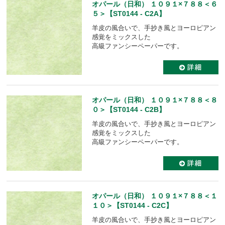
オパール（日和） １０９１×７８８＜６
５＞【ST0144 - C2A】
羊皮の風合いで、手抄き風とヨーロピアン
感覚をミックスした
高級ファンシーペーパーです。
オパール（日和） １０９１×７８８＜８
０＞【ST0144 - C2B】
羊皮の風合いで、手抄き風とヨーロピアン
感覚をミックスした
高級ファンシーペーパーです。
オパール（日和） １０９１×７８８＜１
１０＞【ST0144 - C2C】
羊皮の風合いで、手抄き風とヨーロピアン