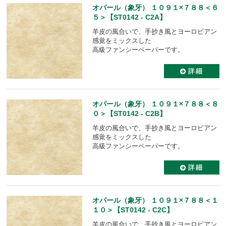
オパール（象牙） １０９１×７８８＜６
５＞【ST0142 - C2A】
羊皮の風合いで、手抄き風とヨーロピアン
感覚をミックスした
高級ファンシーペーパーです。
オパール（象牙） １０９１×７８８＜８
０＞【ST0142 - C2B】
羊皮の風合いで、手抄き風とヨーロピアン
感覚をミックスした
高級ファンシーペーパーです。
オパール（象牙） １０９１×７８８＜１
１０＞【ST0142 - C2C】
羊皮の風合いで、手抄き風とヨーロピアン