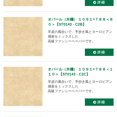
オパール（木欄） １０９１×７８８＜８
０＞【ST0143 - C2B】
羊皮の風合いで、手抄き風とヨーロピアン
感覚をミックスした
高級ファンシーペーパーです。
オパール（木欄） １０９１×７８８＜１
１０＞【ST0143 - C2C】
羊皮の風合いで、手抄き風とヨーロピアン
感覚をミックスした
高級ファンシーペーパーです。