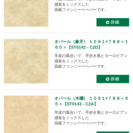
感覚をミックスした
高級ファンシーペーパーです。
オパール（象牙） １０９１×７８８＜１
６０＞【ST0142 - C2D】
羊皮の風合いで、手抄き風とヨーロピアン
感覚をミックスした
高級ファンシーペーパーです。
オパール（木欄） １０９１×７８８＜６
５＞【ST0143 - C2A】
羊皮の風合いで、手抄き風とヨーロピアン
感覚をミックスした
高級ファンシーペーパーです。