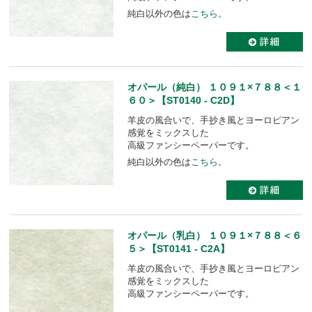
純白以外の色は
こちら。
オパール（純白） １０９１×７８８＜１
６０＞【ST0140 - C2D】
羊皮の風合いで、手抄き風とヨーロピアン
感覚をミックスした
高級ファンシーペーパーです。
純白以外の色は
こちら。
オパール（乳白） １０９１×７８８＜６
５＞【ST0141 - C2A】
羊皮の風合いで、手抄き風とヨーロピアン
感覚をミックスした
高級ファンシーペーパーです。