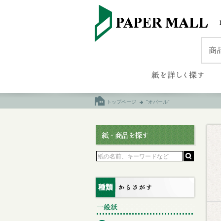
トップページ
"オパール"