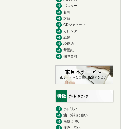
ポスター
名刺
封筒
CDジャケット
カレンダー
紙袋
校正紙
背景紙
梱包資材
水に強い
油・溶剤に強い
衝撃に強い
保存に強い