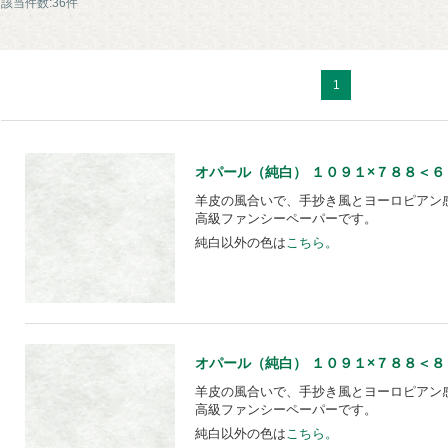
該当件数:36件
1
オパール（純白） １０９１×７８８＜６５＞【
羊皮の風合いで、手抄き風とヨーロピアン
高級ファンシーペーパーです。
純白以外の色は
こちら。
オパール（純白） １０９１×７８８＜８０＞【
羊皮の風合いで、手抄き風とヨーロピアン
高級ファンシーペーパーです。
純白以外の色は
こちら。