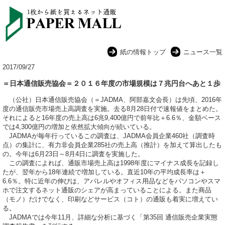
紙の情報トップ
ニュース一覧
2017/09/27
＝日本通信販売協会＝２０１６年度の市場規模は７兆円台へあと１歩
（公社）日本通信販売協会（＝JADMA、阿部嘉文会長）は先頃、2016年
度の通信販売市場売上高調査を実施。去る8月28日付で速報値をまとめた。
それによると16年度の売上高は6兆9,400億円で前年比＋6.6％、金額ベース
では4,300億円の増加と依然拡大傾向が続いている。
JADMAが毎年行っているこの調査は、JADMA会員企業460社（調査時
点）の集計に、有力非会員企業285社の売上高（推計）を加えて算出したも
の。今年は6月23日～8月4日に調査を実施した。
この調査によれば、通販市場売上高は1998年度にマイナス成長を記録し
たが、翌年から18年連続で増加している。直近10年の平均成長率は＋
6.6％。特に近年の伸びは、アパレルやオフィス用品などをパソコンやスマ
ホで注文するネット通販のシェアが高まっていることによる。また商品
（モノ）だけでなく、印刷などサービス（コト）の通販も着実に増えてい
る。
JADMAでは今年11月、詳細な分析に基づく「第35回 通信販売企業実態