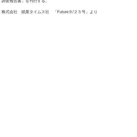
調査報告書」を刊行する。
株式会社 紙業タイムス社 「Future９/２５号」より