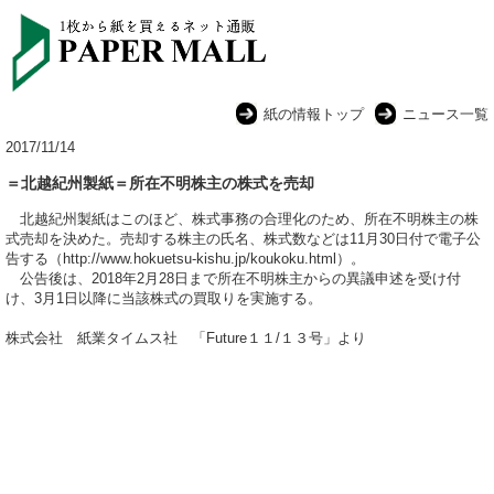
紙の情報トップ
ニュース一覧
2017/11/14
＝北越紀州製紙＝所在不明株主の株式を売却
北越紀州製紙はこのほど、株式事務の合理化のため、所在不明株主の株
式売却を決めた。売却する株主の氏名、株式数などは11月30日付で電子公
告する（http://www.hokuetsu-kishu.jp/koukoku.html）。
公告後は、2018年2月28日まで所在不明株主からの異議申述を受け付
け、3月1日以降に当該株式の買取りを実施する。
株式会社 紙業タイムス社 「Future１１/１３号」より