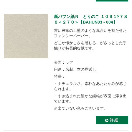
新バフン紙Ｎ とりのこ １０９１×７８
８＜２７０＞【BAHUN03 - 004】
古い民家の土壁のような風合いを持たせた
ファンシーペーパー。
どこか懐かしさを感じる、がさっとした手
触りが特長的な紙です。
表面：ラフ
用途：名刺、本の見返し
特長：
・ナチュラルさ、素朴なあたたかみが感じ
られます。
・すき込まれた細かな繊維が表面に浮き出
ています。
※出ていない色もございます。