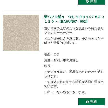
新バフン紙Ｎ つち １０９１×７８８＜
１２０＞【BAHUN07 - 002】
古い民家の土壁のような風合いを持たせた
ファンシーペーパー。
どこか懐かしさを感じる、がさっとした手
触りが特長的な紙です。
表面：ラフ
用途：名刺、本の見返し
特長：
・ナチュラルさ、素朴なあたたかみが感じ
られます。
・すき込まれた細かな繊維が表面に浮き出
ています。
※出ていない色もございます。