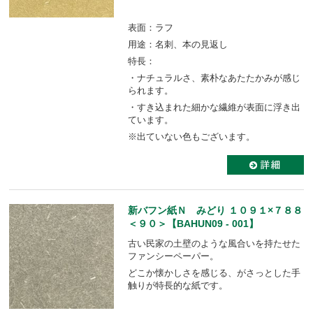
表面：ラフ
用途：名刺、本の見返し
特長：
・ナチュラルさ、素朴なあたたかみが感じ
られます。
・すき込まれた細かな繊維が表面に浮き出
ています。
※出ていない色もございます。
新バフン紙Ｎ みどり １０９１×７８８
＜９０＞【BAHUN09 - 001】
古い民家の土壁のような風合いを持たせた
ファンシーペーパー。
どこか懐かしさを感じる、がさっとした手
触りが特長的な紙です。