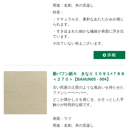
用途：名刺、本の見返し
特長：
・ナチュラルさ、素朴なあたたかみが感じ
られます。
・すき込まれた細かな繊維が表面に浮き出
ています。
※出ていない色もございます。
新バフン紙Ｎ きなり １０９１×７８８
＜２７０＞【BAHUN05 - 004】
古い民家の土壁のような風合いを持たせた
ファンシーペーパー。
どこか懐かしさを感じる、がさっとした手
触りが特長的な紙です。
表面：ラフ
用途：名刺、本の見返し