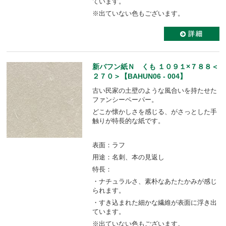
ています。
※出ていない色もございます。
新バフン紙Ｎ くも １０９１×７８８＜
２７０＞【BAHUN06 - 004】
古い民家の土壁のような風合いを持たせた
ファンシーペーパー。
どこか懐かしさを感じる、がさっとした手
触りが特長的な紙です。
表面：ラフ
用途：名刺、本の見返し
特長：
・ナチュラルさ、素朴なあたたかみが感じ
られます。
・すき込まれた細かな繊維が表面に浮き出
ています。
※出ていない色もございます。