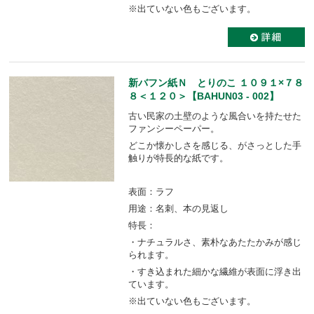
※出ていない色もございます。
新バフン紙Ｎ とりのこ １０９１×７８
８＜１２０＞【BAHUN03 - 002】
古い民家の土壁のような風合いを持たせた
ファンシーペーパー。
どこか懐かしさを感じる、がさっとした手
触りが特長的な紙です。
表面：ラフ
用途：名刺、本の見返し
特長：
・ナチュラルさ、素朴なあたたかみが感じ
られます。
・すき込まれた細かな繊維が表面に浮き出
ています。
※出ていない色もございます。