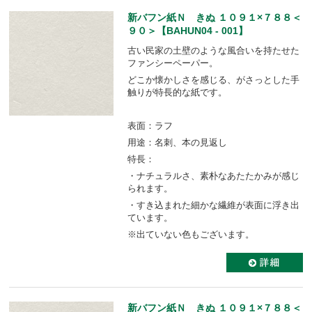
新バフン紙Ｎ きぬ １０９１×７８８＜
９０＞【BAHUN04 - 001】
古い民家の土壁のような風合いを持たせた
ファンシーペーパー。
どこか懐かしさを感じる、がさっとした手
触りが特長的な紙です。
表面：ラフ
用途：名刺、本の見返し
特長：
・ナチュラルさ、素朴なあたたかみが感じ
られます。
・すき込まれた細かな繊維が表面に浮き出
ています。
※出ていない色もございます。
新バフン紙Ｎ きぬ １０９１×７８８＜