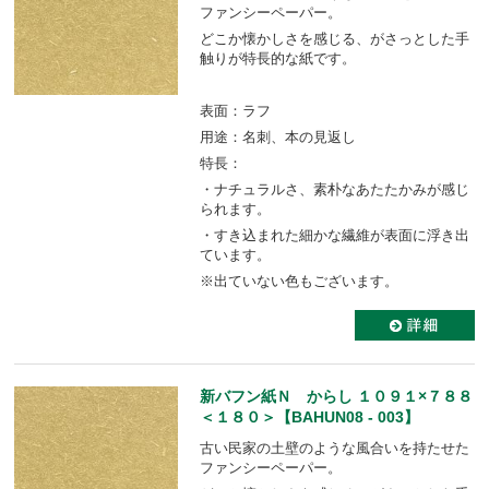
ファンシーペーパー。
どこか懐かしさを感じる、がさっとした手
触りが特長的な紙です。
表面：ラフ
用途：名刺、本の見返し
特長：
・ナチュラルさ、素朴なあたたかみが感じ
られます。
・すき込まれた細かな繊維が表面に浮き出
ています。
※出ていない色もございます。
新バフン紙Ｎ からし １０９１×７８８
＜１８０＞【BAHUN08 - 003】
古い民家の土壁のような風合いを持たせた
ファンシーペーパー。