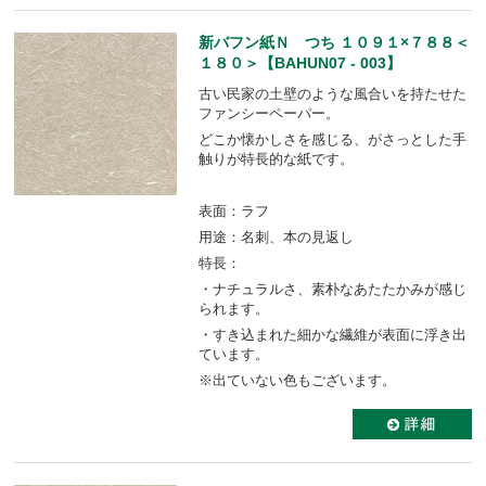
新バフン紙Ｎ つち １０９１×７８８＜
１８０＞【BAHUN07 - 003】
古い民家の土壁のような風合いを持たせた
ファンシーペーパー。
どこか懐かしさを感じる、がさっとした手
触りが特長的な紙です。
表面：ラフ
用途：名刺、本の見返し
特長：
・ナチュラルさ、素朴なあたたかみが感じ
られます。
・すき込まれた細かな繊維が表面に浮き出
ています。
※出ていない色もございます。