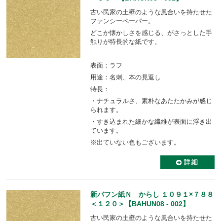
古い民家の土壁のような風合いを持たせた
ファンシーペーパー。
どこか懐かしさを感じる、がさっとした手
触りが特長的な紙です。
表面：ラフ
用途：名刺、本の見返し
特長：
・ナチュラルさ、素朴なあたたかみが感じ
られます。
・すき込まれた細かな繊維が表面に浮き出
ています。
※出ていない色もございます。
新バフン紙Ｎ からし １０９１×７８８
＜１２０＞【BAHUN08 - 002】
古い民家の土壁のような風合いを持たせた