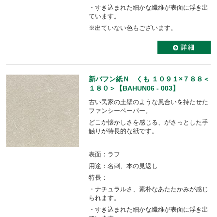
・すき込まれた細かな繊維が表面に浮き出
ています。
※出ていない色もございます。
新バフン紙Ｎ くも １０９１×７８８＜
１８０＞【BAHUN06 - 003】
古い民家の土壁のような風合いを持たせた
ファンシーペーパー。
どこか懐かしさを感じる、がさっとした手
触りが特長的な紙です。
表面：ラフ
用途：名刺、本の見返し
特長：
・ナチュラルさ、素朴なあたたかみが感じ
られます。
・すき込まれた細かな繊維が表面に浮き出