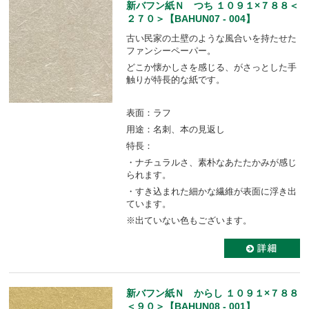
新バフン紙Ｎ つち １０９１×７８８＜
２７０＞【BAHUN07 - 004】
古い民家の土壁のような風合いを持たせた
ファンシーペーパー。
どこか懐かしさを感じる、がさっとした手
触りが特長的な紙です。
表面：ラフ
用途：名刺、本の見返し
特長：
・ナチュラルさ、素朴なあたたかみが感じ
られます。
・すき込まれた細かな繊維が表面に浮き出
ています。
※出ていない色もございます。
新バフン紙Ｎ からし １０９１×７８８
＜９０＞【BAHUN08 - 001】