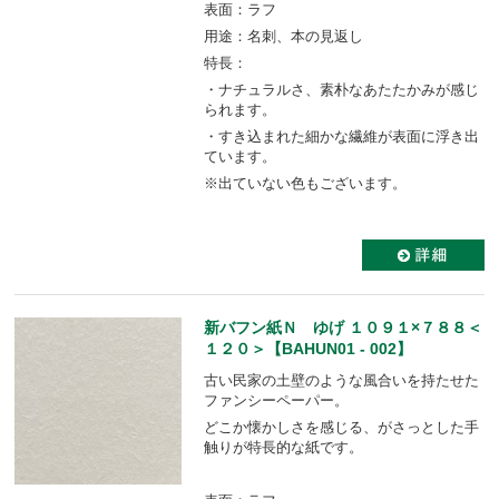
表面：ラフ
用途：名刺、本の見返し
特長：
・ナチュラルさ、素朴なあたたかみが感じ
られます。
・すき込まれた細かな繊維が表面に浮き出
ています。
※出ていない色もございます。
新バフン紙Ｎ ゆげ １０９１×７８８＜
１２０＞【BAHUN01 - 002】
古い民家の土壁のような風合いを持たせた
ファンシーペーパー。
どこか懐かしさを感じる、がさっとした手
触りが特長的な紙です。