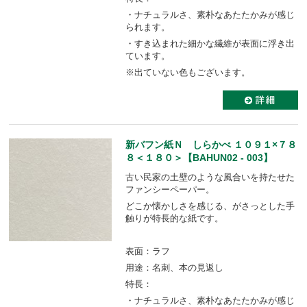
・ナチュラルさ、素朴なあたたかみが感じ
られます。
・すき込まれた細かな繊維が表面に浮き出
ています。
※出ていない色もございます。
新バフン紙Ｎ しらかべ １０９１×７８
８＜１８０＞【BAHUN02 - 003】
古い民家の土壁のような風合いを持たせた
ファンシーペーパー。
どこか懐かしさを感じる、がさっとした手
触りが特長的な紙です。
表面：ラフ
用途：名刺、本の見返し
特長：
・ナチュラルさ、素朴なあたたかみが感じ