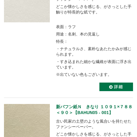
どこか懐かしさを感じる、がさっとした手
触りが特長的な紙です。
表面：ラフ
用途：名刺、本の見返し
特長：
・ナチュラルさ、素朴なあたたかみが感じ
られます。
・すき込まれた細かな繊維が表面に浮き出
ています。
※出ていない色もございます。
新バフン紙Ｎ きなり １０９１×７８８
＜９０＞【BAHUN05 - 001】
古い民家の土壁のような風合いを持たせた
ファンシーペーパー。
どこか懐かしさを感じる、がさっとした手