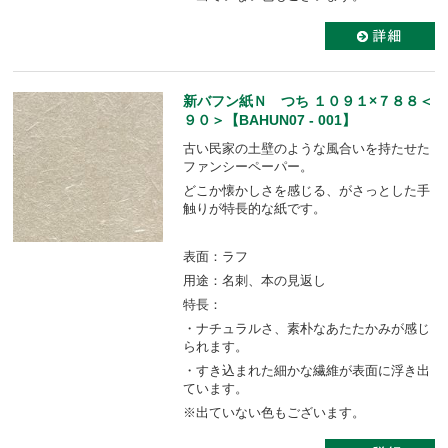
新バフン紙Ｎ つち １０９１×７８８＜
９０＞【BAHUN07 - 001】
古い民家の土壁のような風合いを持たせた
ファンシーペーパー。
どこか懐かしさを感じる、がさっとした手
触りが特長的な紙です。
表面：ラフ
用途：名刺、本の見返し
特長：
・ナチュラルさ、素朴なあたたかみが感じ
られます。
・すき込まれた細かな繊維が表面に浮き出
ています。
※出ていない色もございます。