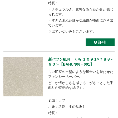
特長：
・ナチュラルさ、素朴なあたたかみが感じ
られます。
・すき込まれた細かな繊維が表面に浮き出
ています。
※出ていない色もございます。
新バフン紙Ｎ くも １０９１×７８８＜
９０＞【BAHUN06 - 001】
古い民家の土壁のような風合いを持たせた
ファンシーペーパー。
どこか懐かしさを感じる、がさっとした手
触りが特長的な紙です。
表面：ラフ
用途：名刺、本の見返し
特長：