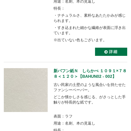
用途：名刺、本の見返し
特長：
・ナチュラルさ、素朴なあたたかみが感じ
られます。
・すき込まれた細かな繊維が表面に浮き出
ています。
※出ていない色もございます。
新バフン紙Ｎ しらかべ １０９１×７８
８＜１２０＞【BAHUN02 - 002】
古い民家の土壁のような風合いを持たせた
ファンシーペーパー。
どこか懐かしさを感じる、がさっとした手
触りが特長的な紙です。
表面：ラフ
用途：名刺、本の見返し
特長：