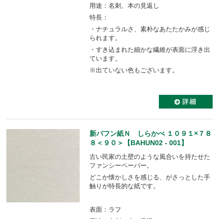
用途：名刺、本の見返し
特長：
・ナチュラルさ、素朴なあたたかみが感じ
られます。
・すき込まれた細かな繊維が表面に浮き出
ています。
※出ていない色もございます。
新バフン紙Ｎ しらかべ １０９１×７８
８＜９０＞【BAHUN02 - 001】
古い民家の土壁のような風合いを持たせた
ファンシーペーパー。
どこか懐かしさを感じる、がさっとした手
触りが特長的な紙です。
表面：ラフ