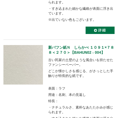
られます。
・すき込まれた細かな繊維が表面に浮き出
ています。
※出ていない色もございます。
新バフン紙Ｎ しらかべ １０９１×７８
８＜２７０＞【BAHUN02 - 004】
古い民家の土壁のような風合いを持たせた
ファンシーペーパー。
どこか懐かしさを感じる、がさっとした手
触りが特長的な紙です。
表面：ラフ
用途：名刺、本の見返し
特長：
・ナチュラルさ、素朴なあたたかみが感じ
られます。