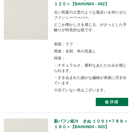
１２０＞【BAHUN04 - 002】
古い民家の土壁のような風合いを持たせた
ファンシーペーパー。
どこか懐かしさを感じる、がさっとした手
触りが特長的な紙です。
表面：ラフ
用途：名刺、本の見返し
特長：
・ナチュラルさ、素朴なあたたかみが感じ
られます。
・すき込まれた細かな繊維が表面に浮き出
ています。
※出ていない色もございます。
新バフン紙Ｎ きぬ １０９１×７８８＜
１８０＞【BAHUN04 - 003】