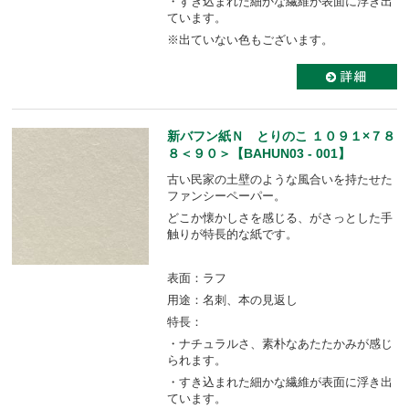
・すき込まれた細かな繊維が表面に浮き出
ています。
※出ていない色もございます。
新バフン紙Ｎ とりのこ １０９１×７８
８＜９０＞【BAHUN03 - 001】
古い民家の土壁のような風合いを持たせた
ファンシーペーパー。
どこか懐かしさを感じる、がさっとした手
触りが特長的な紙です。
表面：ラフ
用途：名刺、本の見返し
特長：
・ナチュラルさ、素朴なあたたかみが感じ
られます。
・すき込まれた細かな繊維が表面に浮き出
ています。