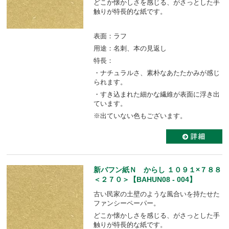
どこか懐かしさを感じる、がさっとした手
触りが特長的な紙です。
表面：ラフ
用途：名刺、本の見返し
特長：
・ナチュラルさ、素朴なあたたかみが感じ
られます。
・すき込まれた細かな繊維が表面に浮き出
ています。
※出ていない色もございます。
新バフン紙Ｎ からし １０９１×７８８
＜２７０＞【BAHUN08 - 004】
古い民家の土壁のような風合いを持たせた
ファンシーペーパー。
どこか懐かしさを感じる、がさっとした手
触りが特長的な紙です。