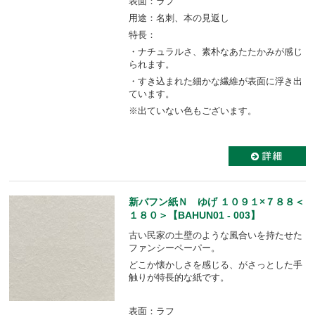
表面：ラフ
用途：名刺、本の見返し
特長：
・ナチュラルさ、素朴なあたたかみが感じ
られます。
・すき込まれた細かな繊維が表面に浮き出
ています。
※出ていない色もございます。
新バフン紙Ｎ ゆげ １０９１×７８８＜
１８０＞【BAHUN01 - 003】
古い民家の土壁のような風合いを持たせた
ファンシーペーパー。
どこか懐かしさを感じる、がさっとした手
触りが特長的な紙です。
表面：ラフ