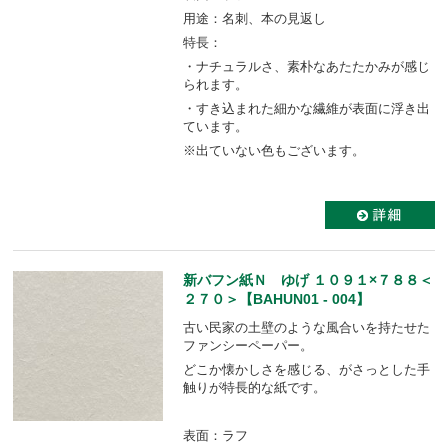
用途：名刺、本の見返し
特長：
・ナチュラルさ、素朴なあたたかみが感じ
られます。
・すき込まれた細かな繊維が表面に浮き出
ています。
※出ていない色もございます。
新バフン紙Ｎ ゆげ １０９１×７８８＜
２７０＞【BAHUN01 - 004】
古い民家の土壁のような風合いを持たせた
ファンシーペーパー。
どこか懐かしさを感じる、がさっとした手
触りが特長的な紙です。
表面：ラフ