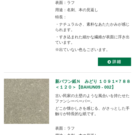
表面：ラフ
用途：名刺、本の見返し
特長：
・ナチュラルさ、素朴なあたたかみが感じ
られます。
・すき込まれた細かな繊維が表面に浮き出
ています。
※出ていない色もございます。
新バフン紙Ｎ みどり １０９１×７８８
＜１２０＞【BAHUN09 - 002】
古い民家の土壁のような風合いを持たせた
ファンシーペーパー。
どこか懐かしさを感じる、がさっとした手
触りが特長的な紙です。
表面：ラフ