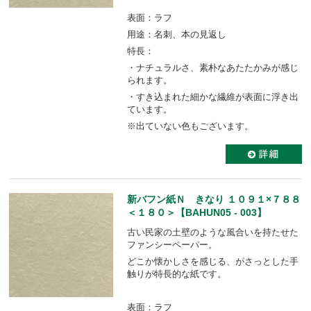
表面：ラフ
用途：名刺、本の見返し
特長：
・ナチュラルさ、素朴なあたたかみが感じ
られます。
・すき込まれた細かな繊維が表面に浮き出
ています。
※出ていない色もございます。
新バフン紙Ｎ きなり １０９１×７８８
＜１８０＞【BAHUN05 - 003】
古い民家の土壁のような風合いを持たせた
ファンシーペーパー。
どこか懐かしさを感じる、がさっとした手
触りが特長的な紙です。
表面：ラフ