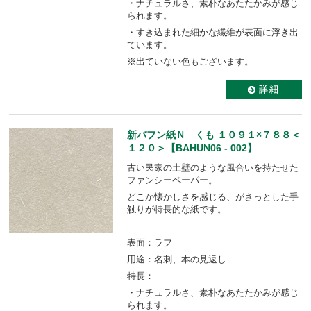
・ナチュラルさ、素朴なあたたかみが感じ
られます。
・すき込まれた細かな繊維が表面に浮き出
ています。
※出ていない色もございます。
新バフン紙Ｎ くも １０９１×７８８＜
１２０＞【BAHUN06 - 002】
古い民家の土壁のような風合いを持たせた
ファンシーペーパー。
どこか懐かしさを感じる、がさっとした手
触りが特長的な紙です。
表面：ラフ
用途：名刺、本の見返し
特長：
・ナチュラルさ、素朴なあたたかみが感じ
られます。