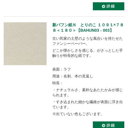
新バフン紙Ｎ とりのこ １０９１×７８
８＜１８０＞【BAHUN03 - 003】
古い民家の土壁のような風合いを持たせた
ファンシーペーパー。
どこか懐かしさを感じる、がさっとした手
触りが特長的な紙です。
表面：ラフ
用途：名刺、本の見返し
特長：
・ナチュラルさ、素朴なあたたかみが感じ
られます。
・すき込まれた細かな繊維が表面に浮き出
ています。
※出ていない色もございます。