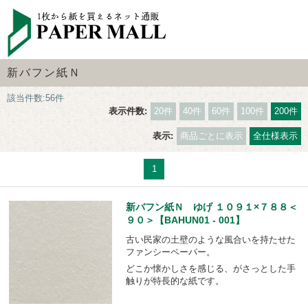
新バフン紙Ｎ
該当件数:56件
表示件数:
20件
40件
60件
100件
200件
表示:
商品ごとに表示
全仕様表示
1
新バフン紙Ｎ ゆげ １０９１×７８８＜
９０＞【BAHUN01 - 001】
古い民家の土壁のような風合いを持たせた
ファンシーペーパー。
どこか懐かしさを感じる、がさっとした手
触りが特長的な紙です。