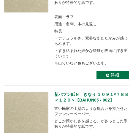
触りが特長的な紙です。
表面：ラフ
用途：名刺、本の見返し
特長：
・ナチュラルさ、素朴なあたたかみが感じ
られます。
・すき込まれた細かな繊維が表面に浮き出
ています。
※出ていない色もございます。
新バフン紙Ｎ きなり １０９１×７８８
＜１２０＞【BAHUN05 - 002】
古い民家の土壁のような風合いを持たせた
ファンシーペーパー。
どこか懐かしさを感じる、がさっとした手
触りが特長的な紙です。