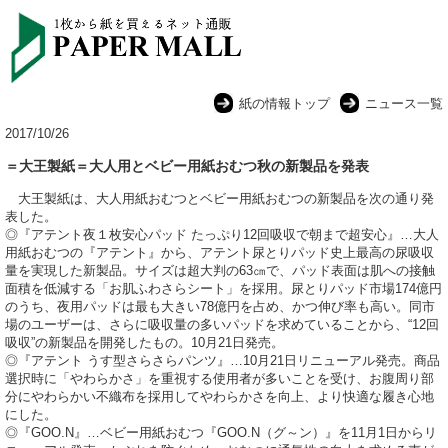
紙の情報トップ
ニュース一覧
2017/10/26
＝大王製紙＝大人用とベビー用紙おむつ秋の新製品を発表
大王製紙は、大人用紙おむつとベビー用紙おむつの新製品を次の通り発
表した。
◎『アテント夜１枚安心パッド たっぷり12回吸収で朝まで超安心』…大人
用紙おむつの『アテント』から、アテント尿とりパッド史上最高の尿吸収
量を実現した新製品。サイズは超大判の63㎝で、パッド表面は肌への接触
面積を低減する「お肌ふわさらシート」を採用。尿とりパッド市場174億円
のうち、夜用パッドは最も大きい78億円を占め、かつ伸び率も高い。同市
場のユーザーは、さらに吸収量の多いパッドを求めていることから、“12回
吸収”の新製品を開発したもの。10月21日発売。
◎『アテント うす型さらさらパンツ』…10月21日リニューアル発売。商品
選択時に「やわらかさ」を重視する使用者が多いことを受け、お腹周り部
分にやわらかい不織布を採用してやわらかさを向上、より快適な履き心地
にした。
◎『GOO.N』…ベビー用紙おむつ『GOO.N（グ～ン）』を11月1日からリ