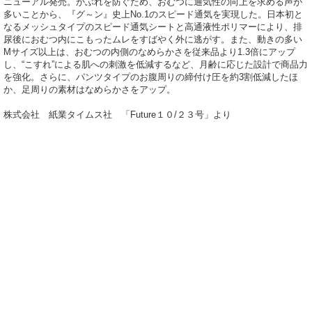
ニューアル発売。かぶれを防ぐため、おむつに通気性の向上を求める声が
多いことから、『グ～ン』史上No.1のスピード通気を実現した。日本初と
なるメッシュタイプのスピード通気シートと高通液性ポリマーにより、排
尿後におむつ内にこもったムレをすばやく外に逃がす。また、動きの多い
Mサイズ以上は、おむつの内側のなめらかさを従来品より1.3倍にアップ
し、“こすれ”による肌への刺激を低減するなど、月齢に応じた設計で商品力
を強化。さらに、パンツタイプのお腹周りの締付け圧を約3割低減したほ
か、足周りの素材はなめらかさをアップ。
株式会社 紙業タイムス社 「Future１０/２３号」より