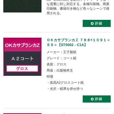
な需要に対し対応する。各種印刷物、商業
印刷物、書籍付き物など色々なシーンで使
用される。
ＯＫカサブランカＺ ７８８×１０９１＜
６９＞【ST0002 - C1A】
メーカー：王子製紙
グレード：コート紙
表面：グロス
用途：出版物本文
特徴
・嵩高A2グロスコート紙
・光沢・紙厚を併せ持つ