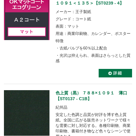
１０９１＜１３５＞【ST0239 - 4】
メーカー：王子製紙
グレード：コート紙
表面：マット
用途：商業印刷物、カレンダー、ポスター
特徴
・古紙パルプを60％以上配合
・光沢は抑えられ、表面はさらっとした質
感
色上質（黒） ７８８×１０９１ 薄口
【ST0137 - C1B】
紀州品
安定した色調と品質が好評を博す色上質
紙。全国に広がる販売ネットワークで様々
な需要に対し対応する。各種印刷物、商業
印刷物、書籍付き物など色々なシーンで使