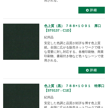
用される。
色上質（黒） ７８８×１０９１ 厚口
【ST0137 - C1D】
紀州品
安定した色調と品質が好評を博す色上質
紙。全国に広がる販売ネットワークで様々
な需要に対し対応する。各種印刷物、商業
印刷物、書籍付き物など色々なシーンで使
用される。
色上質（黒） ７８８×１０９１ 特厚口
【ST0137 - C1E】
紀州品
安定した色調と品質が好評を博す色上質
紙。全国に広がる販売ネットワークで様々