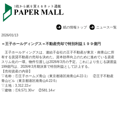
紙の情報トップ
ニュース一覧
2026/01/13
＝王子ホールディングス＝不動産売却で特別利益１９９億円
王子ホールディングスは、連結子会社の王子不動産が東京・南青山に所
有する賃貸不動産の売却を決めた。資本効率向上のために進めている資産
スリム化の一環。物件引渡しは2026年3月の予定。これにより生じる譲渡益
199億円は、2026年3月期決算で特別利益として計上する。
【売却資産の内容】
▽名称：①王子ホームズ青山（東京都港区南青山4-22-1） ②王子不動産
青山ビル（東京都港区南青山4-22-5）
▽土地：3,312.22㎡
▽建物：①9,571.30㎡ ②581.14㎡