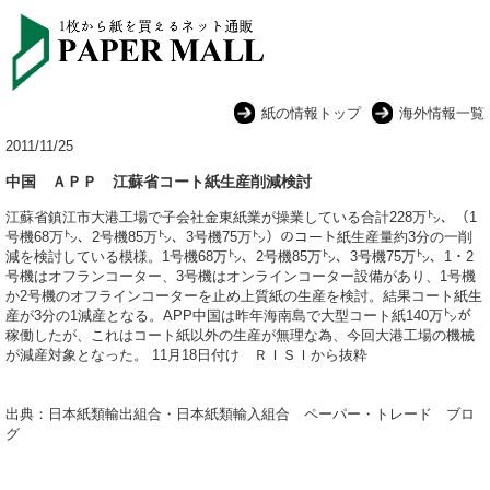
紙の情報トップ
海外情報一覧
2011/11/25
中国 ＡＰＰ 江蘇省コート紙生産削減検討
江蘇省鎮江市大港工場で子会社金東紙業が操業している合計228万㌧、（1
号機68万㌧、2号機85万㌧、3号機75万㌧）のコート紙生産量約3分の一削
減を検討している模様。1号機68万㌧、2号機85万㌧、3号機75万㌧、1・2
号機はオフランコーター、3号機はオンラインコーター設備があり、1号機
か2号機のオフラインコーターを止め上質紙の生産を検討。結果コート紙生
産が3分の1減産となる。APP中国は昨年海南島で大型コート紙140万㌧が
稼働したが、これはコート紙以外の生産が無理な為、今回大港工場の機械
が減産対象となった。 11月18日付け ＲＩＳＩから抜粋
出典：日本紙類輸出組合・日本紙類輸入組合 ペーパー・トレード ブロ
グ