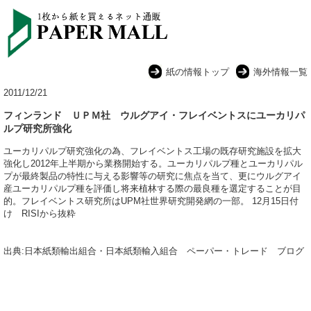
紙の情報トップ
海外情報一覧
2011/12/21
フィンランド ＵＰＭ社 ウルグアイ・フレイベントスにユーカリパ
ルプ研究所強化
ユーカリパルプ研究強化の為、フレイベントス工場の既存研究施設を拡大
強化し2012年上半期から業務開始する。ユーカリパルプ種とユーカリパル
プが最終製品の特性に与える影響等の研究に焦点を当て、更にウルグアイ
産ユーカリパルプ種を評価し将来植林する際の最良種を選定することが目
的。フレイベントス研究所はUPM社世界研究開発網の一部。 12月15日付
け RISIから抜粋
出典:日本紙類輸出組合・日本紙類輸入組合 ペーパー・トレード ブログ