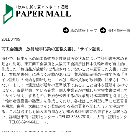
紙の情報トップ
海外情報一覧
2011/04/05
商工会議所 放射能非汚染の宣誓文書に「サイン証明」
海外で、日本からの輸出貨物放射性物質汚染状況について証明書を求める
動きに対応、東京商工会議所と大阪商工会議所は日本側輸出者が自主的に
作成した「輸出品が放射能に汚染されていないことを宣誓した文書」に対
し、客観的裏付けに基づく記載があれば、貿易関係証明の一種である「サ
イン証明」の発給を開始した。これは「輸出貨物が放射能に汚染されてい
ない、もしくは測定値が通常の基準以下である」こと自体を証明するので
はなく、貿易登録している企業・個人事業者が作成した宣誓文書に対して
「サイン証明」するもの。政府が公表する環境放射能水準調査を引用した
「輸出者宣誓書の雛型」を作成しており、各社はこの雛型に準じた宣誓書
を用意、東商、大商にサイン登録のある者の署名を記したうえで申請す
る。これは必ずしも輸入国当局などが求める証明書に合致するとは限らな
い。詳細は東商・証明センター（TEL03-3283-7610）、大商・証明センタ
ー（TEL06-6944-6411）へ。