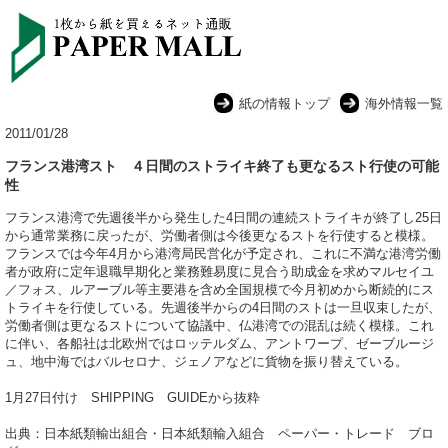
紙の情報トップ
海外情報一覧
2011/01/28
フランス港湾スト ４日間のストライキ終了も更なるスト行使の可能
性
フランス港湾で先週後半から発生した4日間の連続ストライキが終了し25日
から通常業務に戻ったが、労働者側は今後更なるストを行使すると模様。
フランスでは今年4月から港湾局民営化が予定され、これに不満な港湾労働
者が政府に定年退職早期化と業務難易度に見合う助成金を求めマルセイユ
／フォス、ルアーブル等主要港を含め全国規模で今月初めから断続的にス
トライキを行使している。先週後半からの4日間のストは一旦収束したが、
労働者側は更なるストについて協議中、仏港湾での混乱は続く模様。これ
に伴い、各船社は北欧州ではロッテルダム、アントワープ、ゼーブルージ
ュ、地中海ではバルセロナ、ジェノアなどに貨物を振り替えている。
1月27日付け SHIPPING GUIDEから抜粋
出典：日本紙類輸出組合・日本紙類輸入組合 ペーパー・トレード ブロ