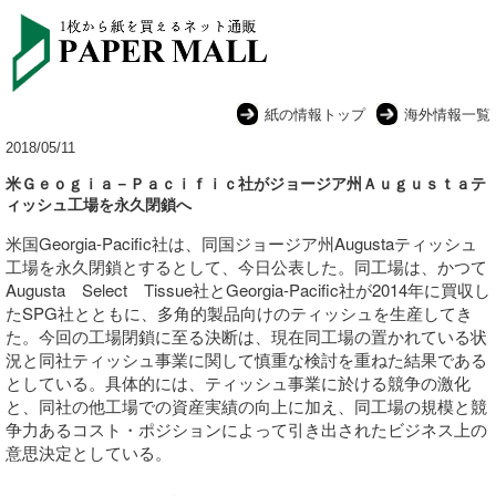
紙の情報トップ
海外情報一覧
2018/05/11
米Ｇｅｏｇｉａ－Ｐａｃｉｆｉｃ社がジョージア州Ａｕｇｕｓｔａテ
ィッシュ工場を永久閉鎖へ
米国Georgia-Pacific社は、同国ジョージア州Augustaティッシュ
工場を永久閉鎖とするとして、今日公表した。同工場は、かつて
Augusta Select Tissue社とGeorgia-Pacific社が2014年に買収し
たSPG社とともに、多角的製品向けのティッシュを生産してき
た。今回の工場閉鎖に至る決断は、現在同工場の置かれている状
況と同社ティッシュ事業に関して慎重な検討を重ねた結果である
としている。具体的には、ティッシュ事業に於ける競争の激化
と、同社の他工場での資産実績の向上に加え、同工場の規模と競
争力あるコスト・ポジションによって引き出されたビジネス上の
意思決定としている。