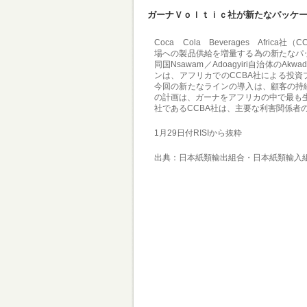
ガーナＶｏｌｔｉｃ社が新たなパッケ
Coca Cola Beverages Africa
場への製品供給を増量する為の新たなパ
同国Nsawam／Adoagyiri自治体
ンは、アフリカでのCCBA社による投資
今回の新たなラインの導入は、顧客の持
の計画は、ガーナをアフリカの中で最も
社であるCCBA社は、主要な利害関係者の
1月29日付RISIから抜粋
出典：日本紙類輸出組合・日本紙類輸入