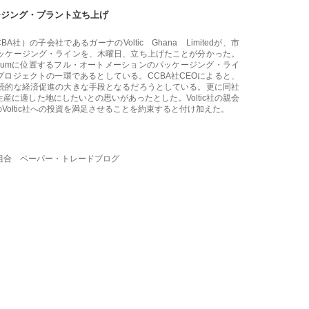
ージング・プラント立ち上げ
社（CCBA社）の子会社であるガーナのVoltic Ghana Limitedが、市
ッケージング・ラインを、木曜日、立ち上げたことが分かった。
のAkwadumに位置するフル・オートメーションのパッケージング・ライ
プロジェクトの一環であるとしている。CCBA社CEOによると、
続的な経済促進の大きな手段となるだろうとしている。更に同社
生産に適した地にしたいとの思いがあったとした。
Voltic社の親会
Voltic社への投資を満足させることを約束すると付け加えた。
組合 ペーパー・トレードブログ