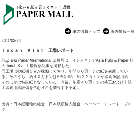
紙の情報トップ
海外情報一覧
2011/02/23
Ｉｎｄａｈ Ｋｉａｔ 工場レポート
Pulp and Paper International
２月号は、インドネシアAsia Pulp & Paper 社
の Indah Kiat 工場視察記事を掲載した。
同工場は抄紙機５台が稼働しており、年間８０万トンの紙を生産してい
る。そのうち、約４０万トンはPPC用紙、約２２万トンが印刷筆記用紙、
そのほかは特殊紙となっている。今後、年産４０万トンの塗工および非塗
工印刷用紙設備を含む４台を増設する予定。
出典：日本紙類輸出組合・日本紙類輸入組合 ペーパー・トレード ブロ
グ