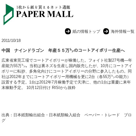
紙の情報トップ
海外情報一覧
2011/10/18
中国 ナインドラゴン 年産５５万㌧のコートアイボリー生産へ
広東省東莞工場でコートアイボリーが稼働した。フォイト社製27号機―年
産能力55万㌧。当初は裏ネズを生産し国内販売したが、10月にコートアイ
ボリーに転抄、多角化向けにコートアイボリーの分野に参入したもの。同
社は2012年までにコートアイボリー用機械を更に2台（各55万㌧の能力）
設置する予定。1台は2012年7月稼働予定で天津に、他の1台は重慶に来年
末稼動予定。 10月12日付け RISIから抜粋
出典：日本紙類輸出組合・日本紙類輸入組合 ペーパー・トレード ブロ
グ