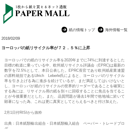
紙の情報トップ
海外情報一覧
2018/02/09
ヨーロッパの紙リサイクル率が７２．５％に上昇
ヨーロッパでの紙のリサイクル率を2020年までに74%に到達するとした
目標の軌道に乗っている中、欧州紙リサイクル評議会（EPRC)は最新の
数字を72.5%として、本日公表した。EPRC長官であり欧州紙産業連盟
の原料統括であるUlrich Leberle氏によると、
ヨーロッパのリサイクル
率を引き上げる為に進歩を続けているが、まだ満足してはいけないと
し、ヨーロッパが紙のリサイクルの世界的リーダーであることを確実に
する為には、リサイクル用の紙を別々に回収することに焦点を当てるこ
とが今後重要だとした。また、品質問題が過去1年間で他地域に於いて
顕著になった為、これは更に真実としてとらえるべきと付け加えた。
2月1日付RISIから抜粋
出典：日本紙類輸出組合・日本紙類輸入組合 ペーパー・トレードブロ
グ