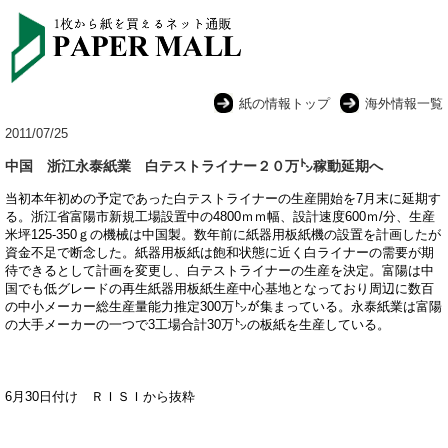
紙の情報トップ
海外情報一覧
2011/07/25
中国 浙江永泰紙業 白テストライナー２０万㌧稼動延期へ
当初本年初めの予定であった白テストライナーの生産開始を7月末
に延期す
る。浙江省富陽市新規工場設置中の4800ｍｍ幅、
設計速度600ｍ/分、生産
米坪125-350ｇの機械は中国製。
数年前に紙器用板紙機の設置を計画したが
資金不足で断念した。
紙器用板紙は飽和状態に近く白ライナーの需要が期
待できるとして計画を変更し、白テストライナーの生産を決定。
富陽は中
国でも低グレードの再生紙器用板紙生産中心基地となって
おり周辺に数百
の中小メーカー総生産量能力推定300万㌧が集まっている。
永泰紙業は富陽
の大手メーカーの一つで3工場合計30万㌧
の板紙を生産している。
6月30日付け ＲＩＳＩから抜粋