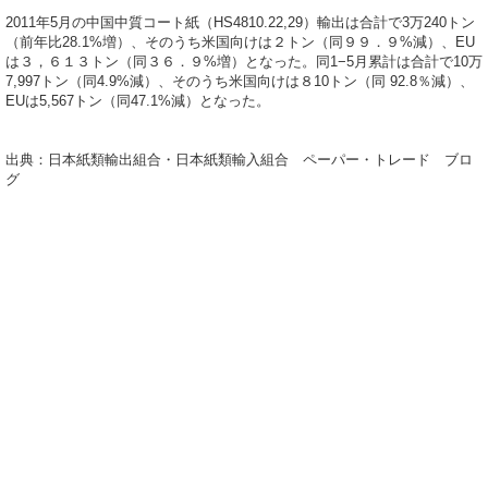
2011年5月の中国中質コート紙（HS4810.22,29）輸出は合計で3万240トン
（前年比28.1%増）、そのうち米国向けは２トン（同９９．９%減）、EU
は３，６１３トン（同３６．９%増）となった。同1−5月累計は合計で10万
7,997トン（同4.9%減）、そのうち米国向けは８10トン（同 92.8％減）、
EUは5,567トン（同47.1%減）となった。
出典：日本紙類輸出組合・日本紙類輸入組合 ペーパー・トレード ブロ
グ