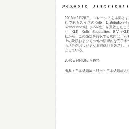
スイスＫｏｌｂ Ｄｉｓｔｒｉｂｕｔ
2018年2月28日、マレーシアを本拠とするKu
社であるスイスのKolb Distribution
Netherlands社（ESN社）を買収し
り、KLK Kolb Specialties B.
社から、この施設を買収する意向は、20
上の決済およびその他の慣習的な完了条件
面活性剤および更なる特殊品を製造し、
としている。
3月6日付RISIから抜粋
出典：日本紙類輸出組合・日本紙類輸入