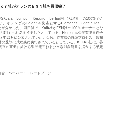
ｉｏｎ社がオランダＥＳＮ社を買収完了
ala Lumpur Kepong Berhad社（KLK社）の100%子会
社が、オランダのDeldenを拠点とするElementis Specialties
たことが分かった。同日付で、Kolb社がESN社の100％オーナーとな
V.（KLKKS社）へ社名を変更したとしている。Elementis公開有限責任会
17年12月に公表されていた。なお、
従業員の協議プロセス、規制
の受領は成功裏に実行されているとしている。KLKKS社は、界
既存の事業に於ける製品範囲および市場対象範囲を拡大する予定
組合 ペーパー・トレードブログ