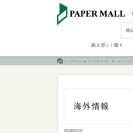
トップページ
スイスＫｏｌｂ Ｄｉｓｔｒｉｂ
2018/03/19