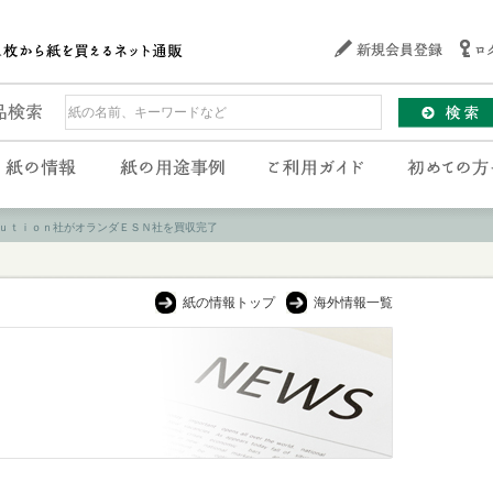
ｕｔｉｏｎ社がオランダＥＳＮ社を買収完了
紙の情報トップ
海外情報一覧