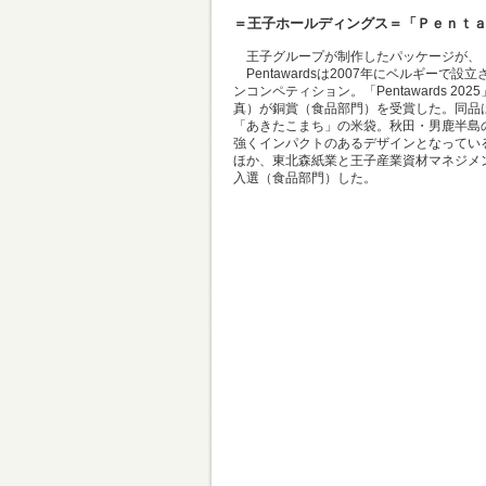
＝王子ホールディングス＝「Ｐｅｎｔ
王子グループが制作したパッケージが、「Pen
Pentawardsは2007年にベルギー
ンコンペティション。「Pentawards 
真）が銅賞（食品部門）を受賞した。同品
「あきたこまち」の米袋。秋田・男鹿半島
強くインパクトのあるデザインとなってい
ほか、東北森紙業と王子産業資材マネジメ
入選（食品部門）した。