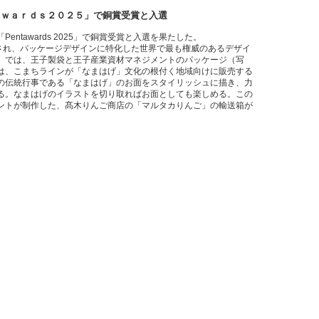
ａｗａｒｄｓ２０２５」で銅賞受賞と入選
tawards 2025」で銅賞受賞と入選を果たした。
で設立され、パッケージデザインに特化した世界で最も権威のあるデザイ
2025」では、王子製袋と王子産業資材マネジメントのパッケージ（写
は、こまちラインが「なまはげ」文化の根付く地域向けに販売する
の伝統行事である「なまはげ」のお面をスタイリッシュに描き、力
る。なまはげのイラストを切り取ればお面としても楽しめる。この
ントが制作した、髙木りんご商店の「マルタカりんご」の輸送箱が