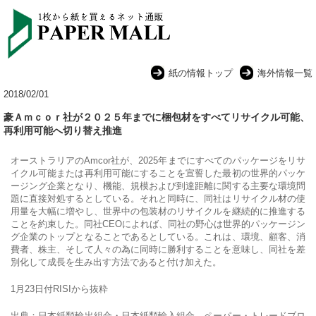
紙の情報トップ
海外情報一覧
2018/02/01
豪Ａｍｃｏｒ社が２０２５年までに梱包材をすべてリサイクル可能、
再利用可能へ切り替え推進
オーストラリアのAmcor社が、2025年までにすべてのパッケージをリサ
イクル可能または再利用可能にすることを宣誓した最初の世界的パッケ
ージング企業となり、機能、規模および到達距離に関する主要な環境問
題に直接対処するとしている。それと同時に、同社はリサイクル材の使
用量を大幅に増やし、世界中の包装材のリサイクルを継続的に推進する
ことを約束した。同社CEOによれば、同社の野心は世界的パッケージン
グ企業のトップとなることであるとしている。これは、環境、顧客、消
費者、株主、そして人々の為に同時に勝利することを意味し、同社を差
別化して成長を生み出す方法であると付け加えた。
1月23日付RISIから抜粋
出典：日本紙類輸出組合・日本紙類輸入組合 ペーパー・トレードブロ