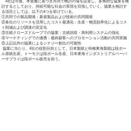
4社は今後、本覚書に基づき共同で検討の場を設置し、多角的な協業を検
討するとしており、持続可能な社会の実現を目指していく。協業を検討す
る項目としては、以下の4つを挙げている。
①共同での製品開発：新規製品および技術の共同開発
②各社のリソースを活用したコスト最適化：生産・物流効率化によるコス
ト削減および調達の安定化
③古紙クローズドループでの協業：古紙回収・再利用システムの強化
④マーケティングでの連携：最終顧客へのプロモーション活動の共同実施
⑤上記以外の協業によるシナジー創出の可能性
協業に当たり、4社の役割分担として、日本製紙と特種東海製紙は段ボー
ル原紙生産、トーモクは段ボール生産、日本東海インダストリアルペーパ
ーサプライは段ボール販売を担う。