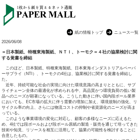
紙の情報トップ
ニュース一覧
2026/06/08
＝日本製紙、特種東海製紙、ＮＴＩ、トーモク＝４社の協業検討に関
する覚書を締結
このほど、日本製紙、特種東海製紙、日本東海インダストリアルペーパ
ーサプライ（NTI）、トーモクの4社は、協業検討に関する覚書を締結し
た。
近年、持続可能な社会の実現に向けた環境意識の高まりとともに、サプ
ライチェーン全体の最適化が求められる中、高品質かつ環境負荷の低い製
品へのニーズが顕著になっている。こうした動きに伴い国内段ボール業界
においても、EC市場の拡大に伴う需要の増加に加え、環境規制の強化、リ
サイクル率の向上、さらには物流コストの抑制や省資源化のニーズが高ま
っている。
このような事業環境の変化に対応し、顧客の多様なニーズに応えるた
め、4社では段ボールおよび段ボール原紙の製造・販売を通じて培ってきた
技術や知見、リソースを相互に活用して、協業の可能性を検討することに
合意したもの。