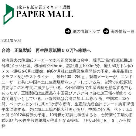
紙の情報トップ
海外情報一覧
2011/07/08
台湾 正隆製紙 再生段原紙機５０万㌧稼動へ
台湾最大の段原紙メーカーである正隆製紙は台中、后理工場の段原紙機10
号機(メッソ社製、機械幅7250ｍｍ、設計速度1000ｍ/分、能力50万トン)の
テスト運転を6月に開始、約6ケ月後には商業生産開始の予定。生産品目は
クラフト及びテストライナ―、米坪100―280ｇ。製箱メーカーが、エンド
ユーザーと共に中国本土に生産場所をシフトしている為、台湾での段原紙
需要はこの20年間に減少し手いる。今回の増設で生産過剰を懸念する声も
あったが、正隆製紙は生産品を中国及びアジア向け自社加工場へ輸出する
為問題ないとしている。正隆製紙は台湾に加工工場6ケ所、中国本土12ケ
所、ベトナムとタイに其々1ケ所を所有、生産能力総合計でシート換算18億
平米に達する。更に加工工場の拡大計画があり、中国に4ケ所、ベトナム1
ケ所で2012年稼動の予定。10号機が順調に稼働すると、台湾新竹工場の旧
式6.8万㌧の再生段原紙機が停止となる模様。 7月6日付けＲＩＳＩから抜
粋