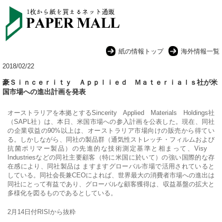
紙の情報トップ
海外情報一覧
2018/02/22
豪Ｓｉｎｃｅｒｉｔｙ Ａｐｐｌｉｅｄ Ｍａｔｅｒｉａｌｓ社が米
国市場への進出計画を発表
オーストラリアを本拠とするSincerity Applied Materials Holdings社
（SAPL社）は、本日、米国市場への参入計画を公表した。現在、同社
の企業収益の90%以上は、オーストラリア市場向けの販売から得てい
る。
しかしながら、同社の製品群（通気性ストレッチ・フィルムおよび
抗菌ポリマー製品）の先進的な技術測定基準と相まって、Visy
Industriesなどの同社主要顧客（特に米国に於いて）の強い国際的な存
在感により、同社製品は ますますグローバル市場で活用されていると
している。同社会長兼CEOによれば、世界最大の消費者市場への進出は
同社にとって有益であり、グローバルな顧客獲得は、収益基盤の拡大と
多様化を図るものであるとしている。
2月14日付RISIから抜粋