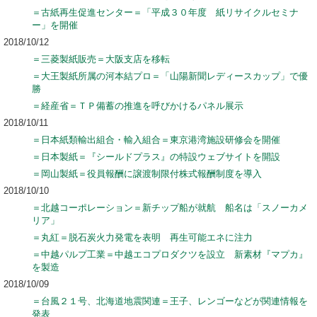
＝古紙再生促進センター＝「平成３０年度 紙リサイクルセミナ
ー」を開催
2018/10/12
＝三菱製紙販売＝大阪支店を移転
＝大王製紙所属の河本結プロ＝「山陽新聞レディースカップ」で優
勝
＝経産省＝ＴＰ備蓄の推進を呼びかけるパネル展示
2018/10/11
＝日本紙類輸出組合・輸入組合＝東京港湾施設研修会を開催
＝日本製紙＝『シールドプラス』の特設ウェブサイトを開設
＝岡山製紙＝役員報酬に譲渡制限付株式報酬制度を導入
2018/10/10
＝北越コーポレーション＝新チップ船が就航 船名は「スノーカメ
リア」
＝丸紅＝脱石炭火力発電を表明 再生可能エネに注力
＝中越パルプ工業＝中越エコプロダクツを設立 新素材『マプカ』
を製造
2018/10/09
＝台風２１号、北海道地震関連＝王子、レンゴーなどが関連情報を
発表