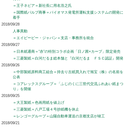
＝王子ネピア＝新社長に用名浩之氏
＝国際紙パルプ商事＝バイオマス発電所運転支援システムの開発に
着手
2018/09/28
人事異動
＝エイピーピー・ジャパン＝支店・事務所を統合
2018/09/27
＝日本紙通商＝“赤”の特別コラボ企画「日ノ茜×カープ」限定発売
＝三菱製紙＝白河だるま総本舗と『白河だるま ＦＳＣ認証』開発
2018/09/26
＝中部製紙原料商工組合＝持去り古紙買入れで旭宝（株）の名前を
公表
＝コアレックスグループ＝「ふじのくに三世代交流ふれあい紙まつ
り」を開催
2018/09/25
＝大王製紙＝色画用紙を値上げ
＝三菱製紙＝八戸工場４号抄紙機を休止
＝レンゴーグループ＝山陽自動車運送の京都支店が竣工
2018/09/21