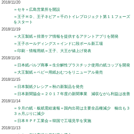
2018/11/20
＝セキ＝広島営業所を開設
＝王子ＨＤ、王子ネピア＝千のトイレプロジェクト第１１フェーズ
をスタート
2018/11/19
＝大王製紙＝排泄ケア情報を提供するアテントアプリを開発
＝王子ホールディングス＝インドに段ボール新工場
＝印刷・情報用紙＝王子、大王が値上げ発表
2018/11/16
＝日本紙パルプ商事＝生分解性プラスチック使用の紙コップを開発
＝大王製紙＝ベビー用紙おむつをリニューアル発売
2018/11/15
＝日本製紙クレシア＝秋の新製品を発売
＝日本新聞協会＝２０１７年度の新聞事業 減収ながら利益は改善
2018/11/14
＝９月の紙・板紙需給速報＝国内出荷は主要全品種減少 輸出も３
３ヵ月ぶりに減少
＝日本ＲＰＦ工業会＝韓国で工場見学を実施
2018/11/13