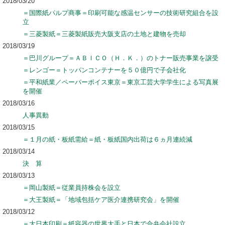
2018/03/20
＝国際紙パルプ商事＝印刷可能な感温センサーの技術研究組合を設
立
＝三菱製紙＝三菱製紙販売大阪支店の土地と建物を売却
2018/03/19
＝巴川グループ＝ＡＢＩＣＯ（Ｈ．Ｋ．）のトナー販売事業を譲受
＝レンゴー＝トッパンコンテナーを５０億円で子会社化
＝平和紙業／ペーパーボイス東京＝東京工芸大学学生による写真展
を開催
2018/03/16
人事異動
2018/03/15
＝１月の紙・板紙需給＝紙・板紙国内出荷は６ヵ月連続減
2018/03/14
決 算
2018/03/13
＝岡山製紙＝従業員持株会を設立
＝大王製紙＝「地域包括ケア医介連携研究会」を開催
2018/03/12
＝大日本印刷＝紙容器の世界大手と日本で合弁会社設立