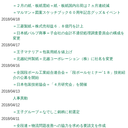
＝２月の紙・板紙需給＝紙・板紙国内出荷は７ヵ月連続減
＝マルマン＝図案スケッチブック６０周年記念グッズ＆イベント
2018/04/18
＝三菱製紙＝株式売却益６．８億円を計上
＝日本紙パルプ商事＝子会社の会計不適切処理調査委員会の構成を
変更
2018/04/17
＝王子マテリア＝包装用紙を値上げ
＝北越紀州製紙＝北越コーポレーション（株）に社名を変更
2018/04/16
＝全国段ボール工業組合連合会＝「段ボールセミナー’１８」技術紹
介の公募を開始
＝日本包装技術協会＝「４月研究会」を開催
2018/04/13
人事異動
2018/04/12
＝王子グループ＝なでしこ銘柄に初選定
2018/04/11
＝全段連＝物流問題改善への協力を求める要請文を作成