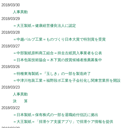
2018/03/30
人事異動
2018/03/29
＝大王製紙＝健康経営優良法人に認定
2018/03/28
＝中越パルプ工業＝ものづくり日本大賞で特別賞を受賞
2018/03/27
＝中部製紙原料商工組合＝持去古紙買入事業者を公表
＝日本包装技術協会＝木下賞の授賞候補者推薦募集中
2018/03/26
＝特種東海製紙＝『玉しき』の一部を製造終了
＝中津川包装工業＝福野段ボ工業を子会社化し関東営業所を開設
2018/03/23
人事異動
決 算
2018/03/22
＝日本製紙＝保有株式の一部を退職給付信託に拠出
＝大王製紙＝「排泄ケア支援アプリ」で排泄ケア情報を提供