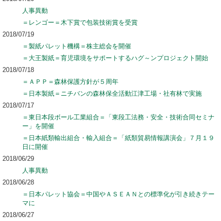
人事異動
＝レンゴー＝木下賞で包装技術賞を受賞
2018/07/19
＝製紙パレット機構＝株主総会を開催
＝大王製紙＝育児環境をサポートするハグ～ンプロジェクト開始
2018/07/18
＝ＡＰＰ＝森林保護方針が５周年
＝日本製紙＝ニチバンの森林保全活動江津工場・社有林で実施
2018/07/17
＝東日本段ボール工業組合＝「東段工法務・安全・技術合同セミナ
ー」を開催
＝日本紙類輸出組合・輸入組合＝「紙類貿易情報講演会」７月１９
日に開催
2018/06/29
人事異動
2018/06/28
＝日本パレット協会＝中国やＡＳＥＡＮとの標準化が引き続きテー
マに
2018/06/27