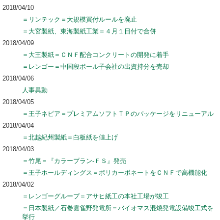
2018/04/10
＝リンテック＝大規模買付ルールを廃止
＝大宮製紙、東海製紙工業＝４月１日付で合併
2018/04/09
＝大王製紙＝ＣＮＦ配合コンクリートの開発に着手
＝レンゴー＝中国段ボール子会社の出資持分を売却
2018/04/06
人事異動
2018/04/05
＝王子ネピア＝プレミアムソフトＴＰのパッケージをリニューアル
2018/04/04
＝北越紀州製紙＝白板紙を値上げ
2018/04/03
＝竹尾＝『カラープラン‐ＦＳ』発売
＝王子ホールディングス＝ポリカーボネートをＣＮＦで高機能化
2018/04/02
＝レンゴーグループ＝アサヒ紙工の本社工場が竣工
＝日本製紙／石巻雲雀野発電所＝バイオマス混焼発電設備竣工式を
挙行