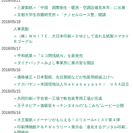
2018/05/21
＝三菱製紙＝「中国 国際衛生・暖房・空調設備見本市」に出展
＝京都大学生存圏研究所＝「ナノセルロース塾」開講
2018/05/18
人事異動
＝（株）ＷＨＩＴＥ、大日本印刷＝ＤＭとして送れる紙製スマホＶ
Ｒゴーグル
2018/05/17
＝平和紙業＝『エコ間伐紙Ｎ』を新発売
＝ダイナパック＝みよし事業所に展示室を開設
2018/05/16
＝価格修正＝日本製紙、丸住製紙などが包装用紙値上げへ
＝ナカバヤシ＝米国現地法人Ｎａｋａｂａｙａｓｈｉ ＵＳＡ設立
2018/05/15
＝共同印刷＝守谷第一工場で軟包装専用工場が完成
＝王子ネピア＝激吸収キッチンタオルの“もこみち”ムービー公開
2018/05/14
＝大王製紙＝ドーナツがもらえる！エリエール×ミスド第４弾
＝印刷博物館Ｐ＆Ｐギャラリー＝展示会「進化するデジタル印刷」
を開催中