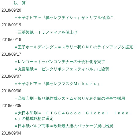
決 算
2018/09/20
＝王子ネピア＝『鼻セレブティシュ』がトリプル保湿に
2018/09/19
＝三菱製紙＝ＩＪメディアを値上げ
2018/09/18
＝王子ホールディングス＝スラリー状ＣＮＦのラインアップを拡充
2018/09/17
＝レンゴー＝トッパンコンテナーの子会社化を完了
＝丸富製紙＝「ピンクリボンフェスティバル」に協賛
2018/09/07
＝王子ネピア＝『鼻セレブマスクＭｅｋｕｒｕ』
2018/09/06
＝凸版印刷＝折り紙作成システムがおりがみ会館の催事で採用
2018/09/05
＝大日本印刷＝「ＦＴＳＥ４Ｇｏｏｄ Ｇｌｏｂａｌ Ｉｎｄｅ
ｘ」の構成銘柄に選定
＝日本紙パルプ商事＝欧州最大級のパッケージ展に出展
2018/09/04