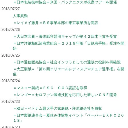
＝日本包装技術協会＝米国・パックエクスポ視察ツアーを開催
2018/07/27
人事異動
＝レイメイ藤井＝ＢＳ事業本部の東京事業所を開設
2018/07/26
＝大日本印刷＝液体紙容器用キャップが第４２回木下賞を受賞
＝日本洋紙板紙卸商業組合＝２０１９年版「日紙商手帳」受注を開
始
2018/07/25
＝日本通信販売協会＝社会インフラとしての通販の役割を再確認
＝大王製紙＝「第６回エリエールレディスアマチュア選手権」を開
催
2018/07/24
＝マスコー製紙＝ＦＳＣ ＣＯＣ認証を取得
＝レンゴー＝セロファン製造技術を応用した新しいＣＮＦ開発
2018/07/23
＝双日＝ベトナム最大手の家庭紙・段原紙会社を買収
＝日本製紙連合会＝夏休み体験型イベント「ペーパーＥＸＰＯ２０
１８」
2018/07/20