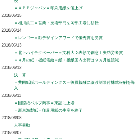
校
＝ＡＰＰジャパン＝印刷用紙を値上げ
2018/06/15
＝相川鉄工＝営業・技術部門を岡部工場に移転
2018/06/14
＝レンゴー＝独デザインアワードで優秀賞を受賞
2018/06/13
＝北上ハイテクペーパー＝文科大臣表彰で創意工夫功労者賞
＝４月の紙・板紙需給＝紙・板紙国内出荷は９ヵ月連続減
2018/06/12
決 算
＝共同紙販ホールディングス＝役員報酬に譲渡制限付株式報酬を導
入
2018/06/11
＝国際紙パルプ商事＝東証に上場
＝新東海製紙＝印刷用紙の生産を終了
2018/06/08
人事異動
2018/06/07