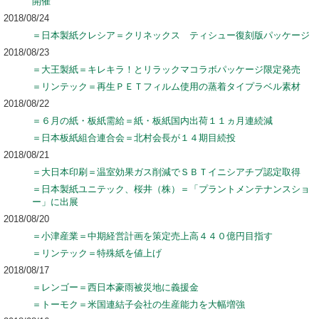
開催
2018/08/24
＝日本製紙クレシア＝クリネックス ティシュー復刻版パッケージ
2018/08/23
＝大王製紙＝キレキラ！とリラックマコラボパッケージ限定発売
＝リンテック＝再生ＰＥＴフィルム使用の蒸着タイプラベル素材
2018/08/22
＝６月の紙・板紙需給＝紙・板紙国内出荷１１ヵ月連続減
＝日本板紙組合連合会＝北村会長が１４期目続投
2018/08/21
＝大日本印刷＝温室効果ガス削減でＳＢＴイニシアチブ認定取得
＝日本製紙ユニテック、桜井（株）＝「プラントメンテナンスショ
ー」に出展
2018/08/20
＝小津産業＝中期経営計画を策定売上高４４０億円目指す
＝リンテック＝特殊紙を値上げ
2018/08/17
＝レンゴー＝西日本豪雨被災地に義援金
＝トーモク＝米国連結子会社の生産能力を大幅増強