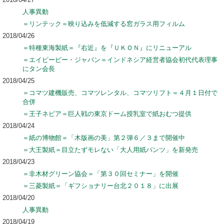
人事異動
＝リンテック＝映り込みを低減する窓ガラス用フィルム
2018/04/26
＝特種東海製紙＝『右近』を『ＵＫＯＮ』にリニューアル
＝エイピーピー・ジャパン＝インドネシア経営者協会初代代表理事
にタン会長
2018/04/25
＝コマツ建機販売、コマツレンタル、コマツリフト＝４月１日付で
合併
＝王子ネピア＝巨人戦の東京ドーム授乳室で紙おむつ提供
2018/04/24
＝紙の博物館＝「木版画の美」第２弾６／３まで開催中
＝大王製紙＝目立たずモレない「大人用紙パンツ」を新発売
2018/04/23
＝非木材グリーン協会＝「第３０回セミナー」を開催
＝三菱製紙＝「ギフショナリー台北２０１８」に出展
2018/04/20
人事異動
2018/04/19