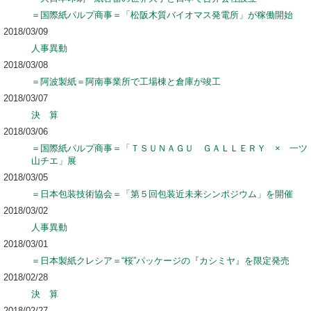
＝国際紙パルプ商事＝「松阪木質バイオマス発電所」が稼働開始
2018/03/09
人事異動
2018/03/08
＝阿波製紙＝阿南事業所で工場棟と倉庫が竣工
2018/03/07
決 算
2018/03/06
＝国際紙パルプ商事＝「ＴＳＵＮＡＧＵ ＧＡＬＬＥＲＹ × 一ツ
山チエ」展
2018/03/05
＝日本包装技術協会＝「第５回包装近未来シンポジウム」を開催
2018/03/02
人事異動
2018/03/01
＝日本製紙クレシア＝“桜”パッケージの『カシミヤ』を限定発売
2018/02/28
決 算
2018/02/27