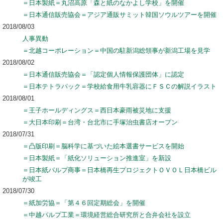
＝日本製紙＝丸沼高原「森と紙のなかよし学校」を開催
＝日本通信販売協会＝アジア通販サミット韓国ソウルツアーを開催
2018/08/03
人事異動
＝北越コーポレーション＝中国の駐新潟総領事が新潟工場を見学
2018/08/02
＝日本通信販売協会＝「認定個人情報保護団体」に認定
＝日本テトラパック＝学校給食用牛乳容器にＦＳＣの解説イラスト
2018/08/01
＝王子ホールディングス＝西日本豪雨被災地に支援
＝大日本印刷＝台湾・台北市に手塚治虫書店オープン
2018/07/31
＝凸版印刷＝脳科学に基づいた絵本選書サービスを開始
＝日本製紙＝「紙化ソリューション推進室」を新設
＝日本紙パルプ商事＝日本橋再生プロジェクトＯＶＯＬ日本橋ビル
が竣工
2018/07/30
＝紙加労協＝「第４６回定期総会」を開催
＝中越パルプ工業＝環境経営総合研究所と合弁会社を設立