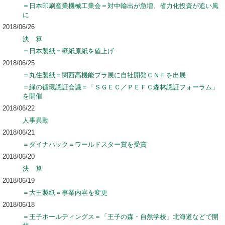
＝日本印刷産業機械工業会＝対中輸出が急増、省力化投資が追い風
に
2018/06/26
決 算
＝日本製紙＝壁紙原紙を値上げ
2018/06/25
＝丸住製紙＝関西高機能プラ展に自社開発ＣＮＦを出展
＝緑の循環認証会議＝「ＳＧＥＣ／ＰＥＦＣ森林認証フォーラム」
を開催
2018/06/22
人事異動
2018/06/21
＝ダイナパック＝ワールドスター賞を受賞
2018/06/20
決 算
2018/06/19
＝大王製紙＝事業内容を変更
2018/06/18
＝王子ホールディングス＝「王子の森・自然学校」北海道などで開