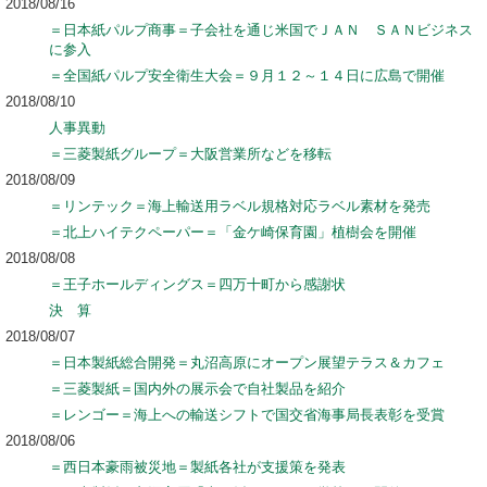
2018/08/16
＝日本紙パルプ商事＝子会社を通じ米国でＪＡＮ ＳＡＮビジネス
に参入
＝全国紙パルプ安全衛生大会＝９月１２～１４日に広島で開催
2018/08/10
人事異動
＝三菱製紙グループ＝大阪営業所などを移転
2018/08/09
＝リンテック＝海上輸送用ラベル規格対応ラベル素材を発売
＝北上ハイテクペーパー＝「金ケ崎保育園」植樹会を開催
2018/08/08
＝王子ホールディングス＝四万十町から感謝状
決 算
2018/08/07
＝日本製紙総合開発＝丸沼高原にオープン展望テラス＆カフェ
＝三菱製紙＝国内外の展示会で自社製品を紹介
＝レンゴー＝海上への輸送シフトで国交省海事局長表彰を受賞
2018/08/06
＝西日本豪雨被災地＝製紙各社が支援策を発表