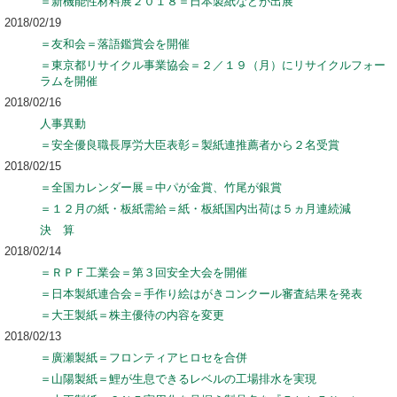
＝新機能性材料展２０１８＝日本製紙などが出展
2018/02/19
＝友和会＝落語鑑賞会を開催
＝東京都リサイクル事業協会＝２／１９（月）にリサイクルフォー
ラムを開催
2018/02/16
人事異動
＝安全優良職長厚労大臣表彰＝製紙連推薦者から２名受賞
2018/02/15
＝全国カレンダー展＝中パが金賞、竹尾が銀賞
＝１２月の紙・板紙需給＝紙・板紙国内出荷は５ヵ月連続減
決 算
2018/02/14
＝ＲＰＦ工業会＝第３回安全大会を開催
＝日本製紙連合会＝手作り絵はがきコンクール審査結果を発表
＝大王製紙＝株主優待の内容を変更
2018/02/13
＝廣瀬製紙＝フロンティアヒロセを合併
＝山陽製紙＝鯉が生息できるレベルの工場排水を実現