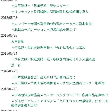
＝大王製紙＝「除菌予報」配信スタート
＝リンテック＝役員報酬に譲渡制限付株式報酬を導入
2018/05/28
＝レンゴー＝米国の重量物包装資材メーカーに資本参加
＝北越コーポレーション＝包装用紙を値上げ
2018/05/25
人事異動
＝全原連・栗原正雄理事長＝『桜を見る会』に出席
2018/05/24
＝３月の紙・板紙需給＝紙・板紙国内出荷は８ヵ月連続減
決 算
2018/05/23
＝日本製紙連合会＝星光ＰＭＣが賛助会員に
＝大王製紙＝主要工場の隣接地４ヵ所で大型物流センターを稼働
2018/05/22
＝日本包装技術協会＝パッケージングコンテスト応募作品を募集中
＝ダイオーエンジニアリング＝「２０１８ＮＥＷ環境展」にＡＩ搭
載型選別機を出展