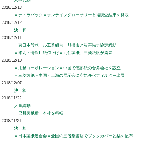
2018/12/13
＝テトラパック＝オンライングローサリー市場調査結果を発表
2018/12/12
決 算
2018/12/11
＝東日本段ボール工業組合＝船橋市と災害協力協定締結
＝印刷・情報用紙値上げ＝丸住製紙、三菱紙販が発表
2018/12/10
＝北越コーポレーション＝中国で感熱紙の合弁会社を設立
＝三菱製紙＝中国・上海の展示会に空気浄化フィルター出展
2018/12/07
決 算
2018/11/22
人事異動
＝巴川製紙所＝本社を移転
2018/11/21
決 算
＝日本製紙連合会＝全国の三省堂書店でブックカバーと栞を配布