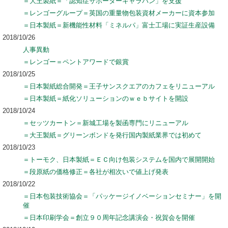
＝大王製紙＝「認知症サポーターキャラバン」を支援
＝レンゴーグループ＝英国の重量物包装資材メーカーに資本参加
＝日本製紙＝新機能性材料「ミネルパ」富士工場に実証生産設備
2018/10/26
人事異動
＝レンゴー＝ペントアワードで銀賞
2018/10/25
＝日本製紙総合開発＝王子サンスクエアのカフェをリニューアル
＝日本製紙＝紙化ソリューションのｗｅｂサイトを開設
2018/10/24
＝セッツカートン＝新城工場を製函専門にリニューアル
＝大王製紙＝グリーンボンドを発行国内製紙業界では初めて
2018/10/23
＝トーモク、日本製紙＝ＥＣ向け包装システムを国内で展開開始
＝段原紙の価格修正＝各社が相次いで値上げ発表
2018/10/22
＝日本包装技術協会＝「パッケージイノベーションセミナー」を開
催
＝日本印刷学会＝創立９０周年記念講演会・祝賀会を開催