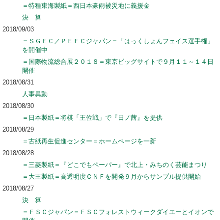
＝特種東海製紙＝西日本豪雨被災地に義援金
決 算
2018/09/03
＝ＳＧＥＣ／ＰＥＦＣジャパン＝「はっくしょんフェイス選手権」
を開催中
＝国際物流総合展２０１８＝東京ビッグサイトで９月１１～１４日
開催
2018/08/31
人事異動
2018/08/30
＝日本製紙＝将棋「王位戦」で『日ノ茜』を提供
2018/08/29
＝古紙再生促進センター＝ホームページを一新
2018/08/28
＝三菱製紙＝『どこでもペーパー』で北上・みちのく芸能まつり
＝大王製紙＝高透明度ＣＮＦを開発９月からサンプル提供開始
2018/08/27
決 算
＝ＦＳＣジャパン＝ＦＳＣフォレストウィークダイエーとイオンで