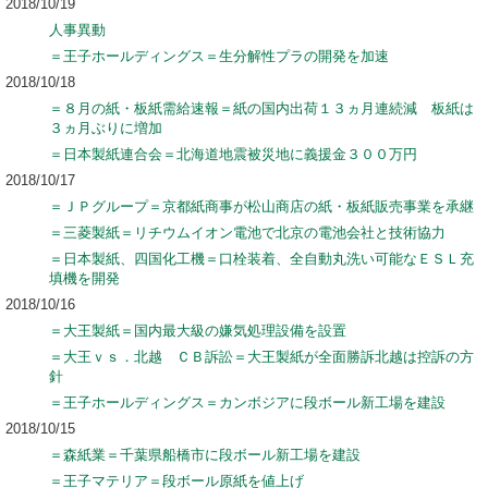
2018/10/19
人事異動
＝王子ホールディングス＝生分解性プラの開発を加速
2018/10/18
＝８月の紙・板紙需給速報＝紙の国内出荷１３ヵ月連続減 板紙は
３ヵ月ぶりに増加
＝日本製紙連合会＝北海道地震被災地に義援金３００万円
2018/10/17
＝ＪＰグループ＝京都紙商事が松山商店の紙・板紙販売事業を承継
＝三菱製紙＝リチウムイオン電池で北京の電池会社と技術協力
＝日本製紙、四国化工機＝口栓装着、全自動丸洗い可能なＥＳＬ充
填機を開発
2018/10/16
＝大王製紙＝国内最大級の嫌気処理設備を設置
＝大王ｖｓ．北越 ＣＢ訴訟＝大王製紙が全面勝訴北越は控訴の方
針
＝王子ホールディングス＝カンボジアに段ボール新工場を建設
2018/10/15
＝森紙業＝千葉県船橋市に段ボール新工場を建設
＝王子マテリア＝段ボール原紙を値上げ