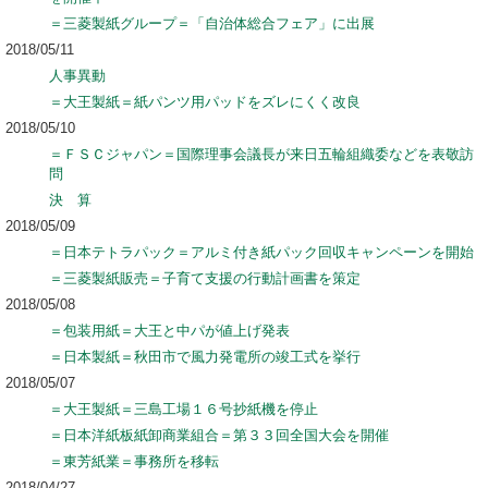
＝三菱製紙グループ＝「自治体総合フェア」に出展
2018/05/11
人事異動
＝大王製紙＝紙パンツ用パッドをズレにくく改良
2018/05/10
＝ＦＳＣジャパン＝国際理事会議長が来日五輪組織委などを表敬訪
問
決 算
2018/05/09
＝日本テトラパック＝アルミ付き紙パック回収キャンペーンを開始
＝三菱製紙販売＝子育て支援の行動計画書を策定
2018/05/08
＝包装用紙＝大王と中パが値上げ発表
＝日本製紙＝秋田市で風力発電所の竣工式を挙行
2018/05/07
＝大王製紙＝三島工場１６号抄紙機を停止
＝日本洋紙板紙卸商業組合＝第３３回全国大会を開催
＝東芳紙業＝事務所を移転
2018/04/27