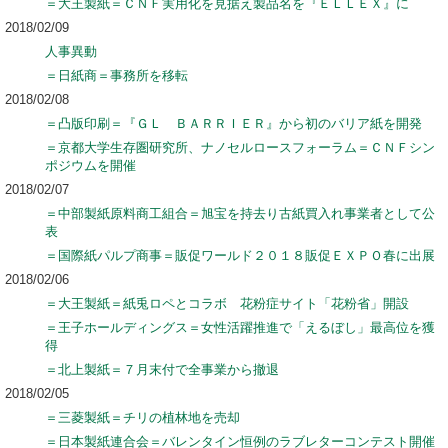
＝大王製紙＝ＣＮＦ実用化を見据え製品名を『ＥＬＬＥＸ』に
2018/02/09
人事異動
＝日紙商＝事務所を移転
2018/02/08
＝凸版印刷＝『ＧＬ ＢＡＲＲＩＥＲ』から初のバリア紙を開発
＝京都大学生存圏研究所、ナノセルロースフォーラム＝ＣＮＦシン
ポジウムを開催
2018/02/07
＝中部製紙原料商工組合＝旭宝を持去り古紙買入れ事業者として公
表
＝国際紙パルプ商事＝販促ワールド２０１８販促ＥＸＰＯ春に出展
2018/02/06
＝大王製紙＝紙兎ロペとコラボ 花粉症サイト「花粉省」開設
＝王子ホールディングス＝女性活躍推進で「えるぼし」最高位を獲
得
＝北上製紙＝７月末付で全事業から撤退
2018/02/05
＝三菱製紙＝チリの植林地を売却
＝日本製紙連合会＝バレンタイン恒例のラブレターコンテスト開催