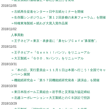
2018/11/05
＝古紙再生促進センター＝日中古紙セミナーを開催
＝生存圏シンポジウム＝「第１２回多糖の未来フォーラム」を開催
＝特種東海製紙＝紙わざ大賞入賞作品展
2018/11/02
人事異動
＝王子ネピア＝東京・表参道に「鼻セレブＣａｆｅ“鼻屋敷”」
2018/11/01
＝王子ネピア＝『Ｇｅｎｋｉ！パンツ』をリニューアル
＝大王製紙＝『ＧＯＯ．Ｎパンツ』をリニューアル
2018/10/31
＝「本の日」実行委員会＝１１月１日は本屋へ行こう！全国でキャ
ンペーン展開
＝機能紙研究会＝「第５７回機能紙研究発表・講演会」を開催
2018/10/30
＝東日本段ボール工業組合＝岩手県と災害協力協定締結
＝北越コーポレーション＝大王製紙とのＣＢ訴訟で控訴
2018/10/29