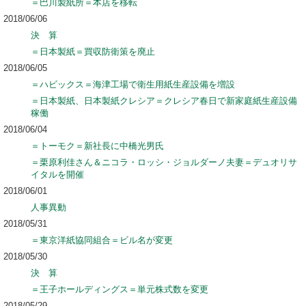
＝巴川製紙所＝本店を移転
2018/06/06
決 算
＝日本製紙＝買収防衛策を廃止
2018/06/05
＝ハビックス＝海津工場で衛生用紙生産設備を増設
＝日本製紙、日本製紙クレシア＝クレシア春日で新家庭紙生産設備
稼働
2018/06/04
＝トーモク＝新社長に中橋光男氏
＝栗原利佳さん＆ニコラ・ロッシ・ジョルダーノ夫妻＝デュオリサ
イタルを開催
2018/06/01
人事異動
2018/05/31
＝東京洋紙協同組合＝ビル名が変更
2018/05/30
決 算
＝王子ホールディングス＝単元株式数を変更
2018/05/29