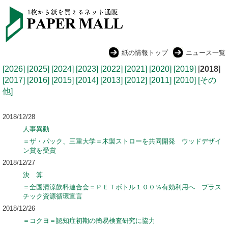
紙の情報トップ
ニュース一覧
[2026]
[2025]
[2024]
[2023]
[2022]
[2021]
[2020]
[2019]
[
2018
]
[2017]
[2016]
[2015]
[2014]
[2013]
[2012]
[2011]
[2010]
[その
他]
2018/12/28
人事異動
＝ザ・パック、三重大学＝木製ストローを共同開発 ウッドデザイ
ン賞を受賞
2018/12/27
決 算
＝全国清涼飲料連合会＝ＰＥＴボトル１００％有効利用へ プラス
チック資源循環宣言
2018/12/26
＝コクヨ＝認知症初期の簡易検査研究に協力