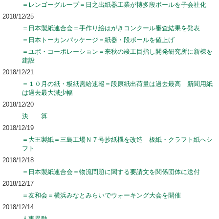
＝レンゴーグループ＝日之出紙器工業が博多段ボールを子会社化
2018/12/25
＝日本製紙連合会＝手作り絵はがきコンクール審査結果を発表
＝日本トーカンパッケージ＝紙器・段ボールを値上げ
＝ユポ・コーポレーション＝来秋の竣工目指し開発研究所に新棟を
建設
2018/12/21
＝１０月の紙・板紙需給速報＝段原紙出荷量は過去最高 新聞用紙
は過去最大減少幅
2018/12/20
決 算
2018/12/19
＝大王製紙＝三島工場Ｎ７号抄紙機を改造 板紙・クラフト紙へシ
フト
2018/12/18
＝日本製紙連合会＝物流問題に関する要請文を関係団体に送付
2018/12/17
＝友和会＝横浜みなとみらいでウォーキング大会を開催
2018/12/14
人事異動