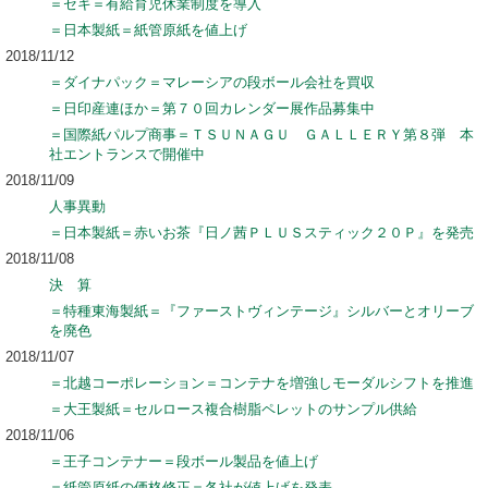
＝セキ＝有給育児休業制度を導入
＝日本製紙＝紙管原紙を値上げ
2018/11/12
＝ダイナパック＝マレーシアの段ボール会社を買収
＝日印産連ほか＝第７０回カレンダー展作品募集中
＝国際紙パルプ商事＝ＴＳＵＮＡＧＵ ＧＡＬＬＥＲＹ第８弾 本
社エントランスで開催中
2018/11/09
人事異動
＝日本製紙＝赤いお茶『日ノ茜ＰＬＵＳスティック２０Ｐ』を発売
2018/11/08
決 算
＝特種東海製紙＝『ファーストヴィンテージ』シルバーとオリーブ
を廃色
2018/11/07
＝北越コーポレーション＝コンテナを増強しモーダルシフトを推進
＝大王製紙＝セルロース複合樹脂ペレットのサンプル供給
2018/11/06
＝王子コンテナー＝段ボール製品を値上げ
＝紙管原紙の価格修正＝各社が値上げを発表