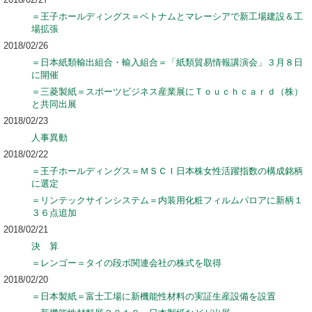
＝王子ホールディングス＝ベトナムとマレーシアで新工場建設＆工
場拡張
2018/02/26
＝日本紙類輸出組合・輸入組合＝「紙類貿易情報講演会」３月８日
に開催
＝三菱製紙＝スポーツビジネス産業展にＴｏｕｃｈｃａｒｄ（株）
と共同出展
2018/02/23
人事異動
2018/02/22
＝王子ホールディングス＝ＭＳＣＩ日本株女性活躍指数の構成銘柄
に選定
＝リンテックサインシステム＝内装用化粧フィルムパロアに新柄１
３６点追加
2018/02/21
決 算
＝レンゴー＝タイの段ボ関連会社の株式を取得
2018/02/20
＝日本製紙＝富士工場に新機能性材料の実証生産設備を設置