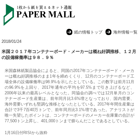
紙の情報トップ
海外情報一覧
2018/01/24
米国２０１７年コンテナーボード・メーカーは概ね好調推移、１２月
の設備稼働率は９８．９％
米国森林紙製品協会によると、同国の2017年コンテナーボード・メーカ
ーは概ね好調推移のまま1年を締めくくり、12月のコンテナーボード工
場全体の設備稼働率は98.9%を示したとしている。この数字は前月11月
の96.9%を上回り、2017年通年の平均を97.5%まで引き上げるなど、
2006年以来の最高レベルとなった。同協会の調べでは12月単月のコン
テナーボード生産量は、前年同月比3.6%増となっており、国内需要、
海外需要いずれも堅調な推移となったとしている。2017年年間生産量は
合計で3千7百40万トンで、前年同月比3.1%増であった。アナリストが
唯一失望したポイントは、コンテナーボードのメーカー在庫量の合計が
77,500トン上昇し、401,000トンまで膨らんだことであるとしている。
1月16日付RISIから抜粋