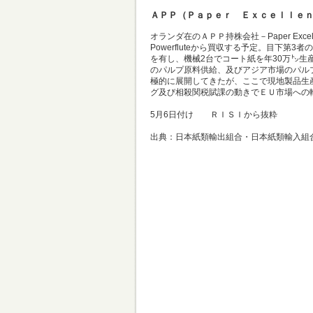
ＡＰＰ（Ｐａｐｅｒ Ｅｘｃｅｌｌｅ
オランダ在のＡＰＰ持株会社－Paper Excelle
Powerfluteから買収する予定。目下
を有し、機械2台でコート紙を年30万㌧生産。従
のパルプ原料供給、及びアジア市場のパル
極的に展開してきたが、ここで現地製品生
グ及び相殺関税賦課の動きでＥＵ市場への
5月6日付け ＲＩＳＩから抜粋
出典：日本紙類輸出組合・日本紙類輸入組