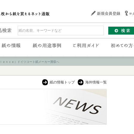
ｌｅｎｃｅ）ドイツコート紙メーカー買収へ
紙の情報トップ
海外情報一覧