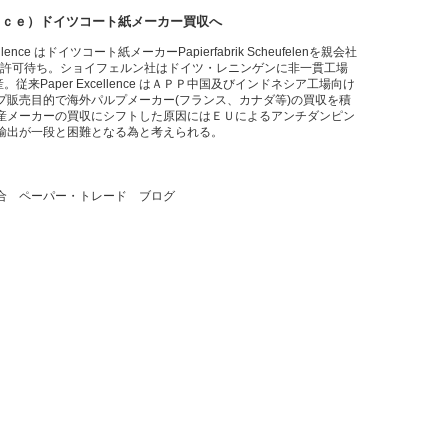
ｎｃｅ）ドイツコート紙メーカー買収へ
nce はドイツコート紙メーカーPapierfabrik Scheufelenを親会社
第3者の許可待ち。ショイフェルン社はドイツ・レニンゲンに非一貫工場
来Paper Excellence はＡＰＰ中国及びインドネシア工場向け
プ販売目的で海外パルプメーカー(フランス、カナダ等)の買収を積
産メーカーの買収にシフトした原因にはＥＵによるアンチダンピン
輸出が一段と困難となる為と考えられる。
合 ペーパー・トレード ブログ