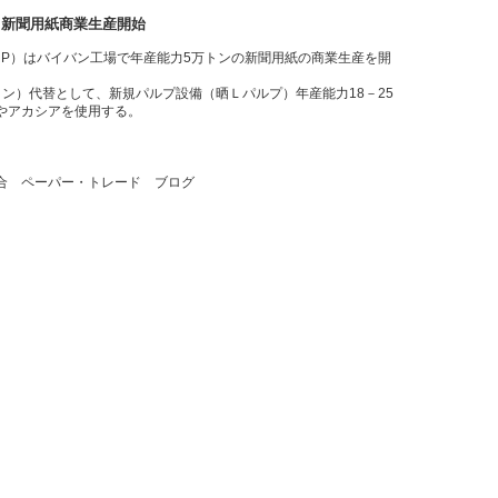
）新聞用紙商業生産開始
 CORP）はバイバン工場で年産能力5万トンの新聞用紙の商業生産を開
。
ン）代替として、新規パルプ設備（晒Ｌパルプ）年産能力18－25
やアカシアを使用する。
合 ペーパー・トレード ブログ