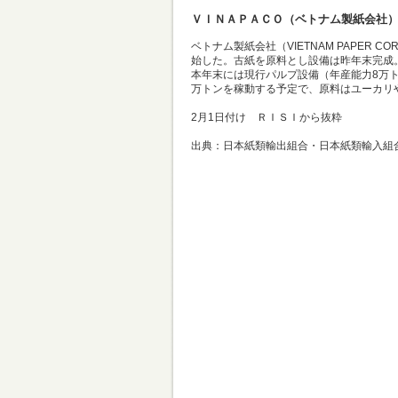
ＶＩＮＡＰＡＣＯ（ベトナム製紙会社
ベトナム製紙会社（VIETNAM PAPER
始した。古紙を原料とし設備は昨年末完成
本年末には現行パルプ設備（年産能力8万ト
万トンを稼動する予定で、原料はユーカリ
2月1日付け ＲＩＳＩから抜粋
出典：日本紙類輸出組合・日本紙類輸入組