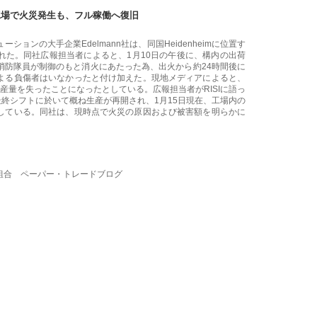
工場で火災発生も、フル稼働へ復旧
ョンの大手企業Edelmann社は、同国Heidenheimに位置す
れた。同社広報担当者によると、1月10日の午後に、構内の出荷
消防隊員が制御のもと消火にあたった為、出火から約24時間後に
よる負傷者はいなかったと付け加えた。現地メディアによると、
産量を失ったことになったとしている。広報担当者がRISIに語っ
最終シフトに於いて概ね生産が再開され、1月15日現在、工場内の
している。同社は、現時点で火災の原因および被害額を明らかに
組合 ペーパー・トレードブログ