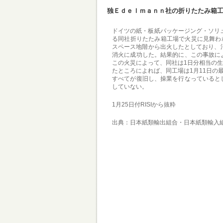
独Ｅｄｅｌｍａｎｎ社の折りたたみ箱
ドイツの紙・板紙パッケージング・ソリューシ
る同社折りたたみ箱工場で火災に見舞わ
スペース地階から出火したとしており、
消火に成功した。結果的に、この事故に
この火災によって、同社は1日分相当の生
たところによれば、同工場は1月11日の
すべてが復旧し、操業を行なっていると
していない。
1月25日付RISIから抜粋
出典：日本紙類輸出組合・日本紙類輸入