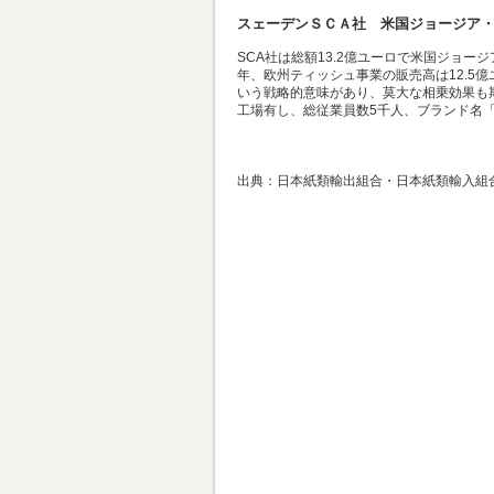
スェーデンＳＣＡ社 米国ジョージア
SCA社は総額13.2億ユーロで米国ジョー
年、欧州ティッシュ事業の販売高は12.5
いう戦略的意味があり、莫大な相乗効果も
工場有し、総従業員数5千人、ブランド名「
出典：日本紙類輸出組合・日本紙類輸入組