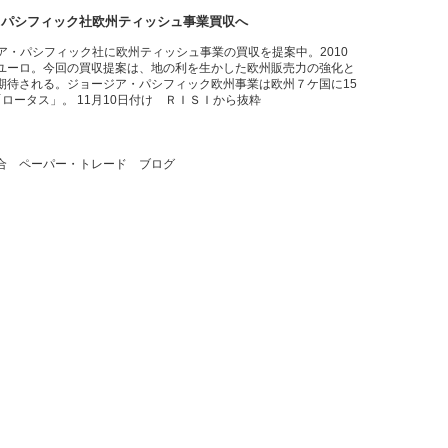
・パシフィック社欧州ティッシュ事業買収へ
ジア・パシフィック社に欧州ティッシュ事業の買収を提案中。2010
億ユーロ。今回の買収提案は、地の利を生かした欧州販売力の強化と
期待される。ジョージア・パシフィック欧州事業は欧州７ケ国に15
ロータス」。 11月10日付け ＲＩＳＩから抜粋
合 ペーパー・トレード ブログ